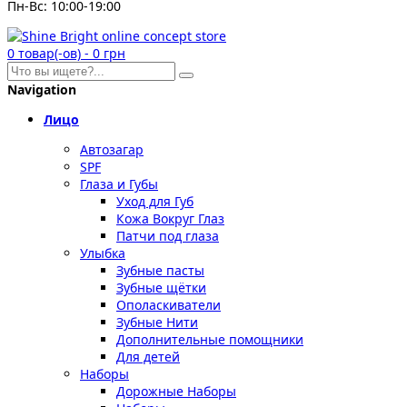
Пн-Вс: 10:00-19:00
0
товар(-ов)
-
0 грн
Navigation
Лицо
Автозагар
SPF
Глаза и Губы
Уход для Губ
Кожа Вокруг Глаз
Патчи под глаза
Улыбка
Зубные пасты
Зубные щётки
Ополаскиватели
Зубные Нити
Дополнительные помощники
Для детей
Наборы
Дорожные Наборы