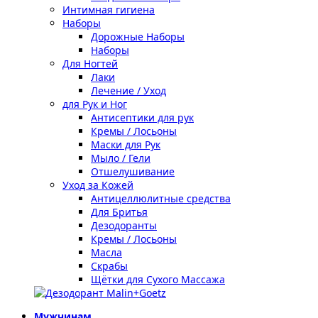
Интимная гигиена
Наборы
Дорожные Наборы
Наборы
Для Ногтей
Лаки
Лечение / Уход
для Рук и Ног
Антисептики для рук
Кремы / Лосьоны
Маски для Рук
Мыло / Гели
Отшелушивание
Уход за Кожей
Антицеллюлитные средства
Для Бритья
Дезодоранты
Кремы / Лосьоны
Масла
Скрабы
Щётки для Сухого Массажа
Мужчинам