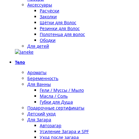
Аксессуары
Расчёски
Заколки
Щётки для Волос
Резинки для Волос
Полотенца для волос
Ободки
Для детей
Тело
Ароматы
Беременность
Для Ванны
Гели / Муссы / Мыло
Масла / Соль
Губки для Душа
Подарочные сертификаты
Детский уход
Для Загара
Автозагар
Усиление Загара и SPF
Уход после загара