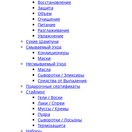
Восстановление
Защита
Объём
Очищение
Питание
Разглаживание
Увлажнение
Сухие Шампуни
Смываемый Уход
Кондиционеры
Маски
Несмываемый Уход
Масла
Сыворотки / Эликсиры
Средства от Выпадения
Подарочные сертификаты
Стайлинг
Гели / Воски
Лаки / Спреи
Муссы / Кремы
Пудра
Сыворотки / Лосьоны
Термозащита
Наборы