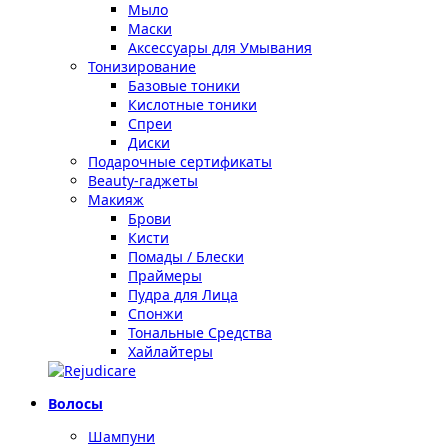
Мыло
Маски
Аксессуары для Умывания
Тонизирование
Базовые тоники
Кислотные тоники
Спреи
Диски
Подарочные сертификаты
Beauty-гаджеты
Макияж
Брови
Кисти
Помады / Блески
Праймеры
Пудра для Лица
Спонжи
Тональные Средства
Хайлайтеры
Волосы
Шампуни