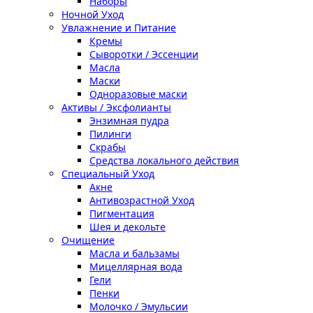
Наборы
Ночной Уход
Увлажнение и Питание
Кремы
Сыворотки / Эссенции
Масла
Маски
Одноразовые маски
Активы / Эксфолианты
Энзимная пудра
Пилинги
Скрабы
Средства локального действия
Специальный Уход
Акне
Антивозрастной Уход
Пигментация
Шея и декольте
Очищение
Масла и бальзамы
Мицеллярная вода
Гели
Пенки
Молочко / Эмульсии