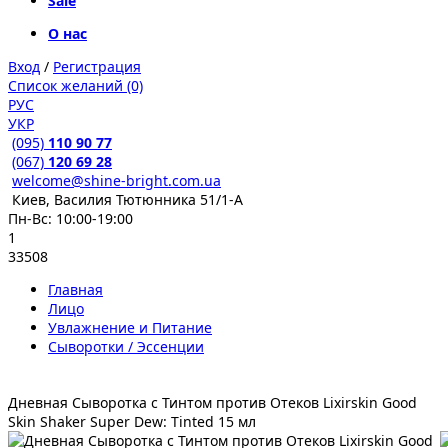
Sale
О нас
Вход
/
Регистрация
Список желаний (0)
РУС
УКР
(095)
110 90 77
(067)
120 69 28
welcome@shine-bright.com.ua
Киев, Василия Тютюнника 51/1-А
Пн-Вс: 10:00-19:00
1
33508
Главная
Лицо
Увлажнение и Питание
Сыворотки / Эссенции
Дневная Сыворотка с Тинтом против Отеков Lixirskin Good
Skin Shaker Super Dew: Tinted 15 мл