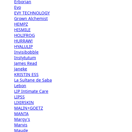
Erborian
Evo
EVY TECHNOLOGY
Grown Alchemist
HEMPZ
HISMILE
HOLIFROG
HURRAW!
HYALULIP
Invisibobble
Instytutum
James Read
Janeke
KRISTIN ESS
La Sultane de Saba
Lebon
LIP Intimate Care
LIPSS
LIXIRSKIN
MALIN+GOETZ
MANTA
Margy's
Marvis
Maude