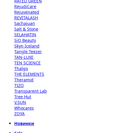
RATED GREEN
RejudiCare
Rejuvenated
REVITALASH
Sachajuan
Salt & Stone
SELAHATIN
SiO Beauty
Skyn Iceland
Tangle Teezer
TAN-LUXE
TEN SCIENCE
Thalgo
THE ELEMENTS
Theramid
TIZO
Transparent Lab
Tree Hut
V.SUN
Whocares
ZOYA
Новинки