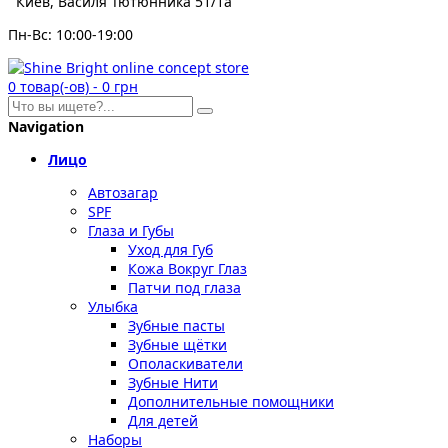
Киев, Василя Тютюнника 51/1а
Пн-Вс: 10:00-19:00
0
товар(-ов)
-
0 грн
Navigation
Лицо
Автозагар
SPF
Глаза и Губы
Уход для Губ
Кожа Вокруг Глаз
Патчи под глаза
Улыбка
Зубные пасты
Зубные щётки
Ополаскиватели
Зубные Нити
Дополнительные помощники
Для детей
Наборы