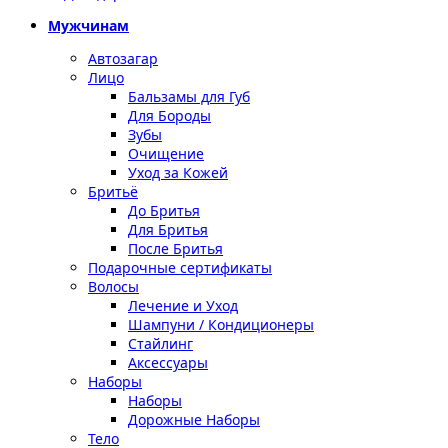
Мужчинам
Автозагар
Лицо
Бальзамы для Губ
Для Бороды
Зубы
Очищение
Уход за Кожей
Бритьё
До Бритья
Для Бритья
После Бритья
Подарочные сертификаты
Волосы
Лечение и Уход
Шампуни / Кондиционеры
Стайлинг
Аксессуары
Наборы
Наборы
Дорожные Наборы
Тело