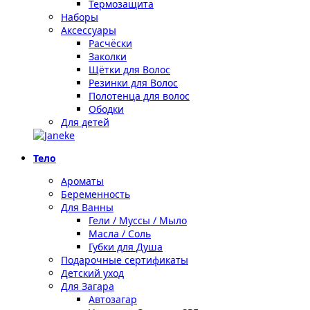
Термозащита
Наборы
Аксессуары
Расчёски
Заколки
Щётки для Волос
Резинки для Волос
Полотенца для волос
Ободки
Для детей
Тело
Ароматы
Беременность
Для Ванны
Гели / Муссы / Мыло
Масла / Соль
Губки для Душа
Подарочные сертификаты
Детский уход
Для Загара
Автозагар