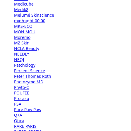
Medicube
Medik8
Melumé Skinscience
mid/night 00.00
MKS-ECO
MON MOU
Moremo
MZ Skin
NCLA Beauty
NEEDLY
NEQI
Patchology
Percent Science
Peter Thomas Roth
Photozyme MD
Phyto-C
POUFEE
Proraso
PSA
Pure Paw Paw
Q+A
Qtica
RARE PARIS