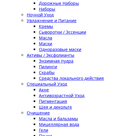
Дорожные Наборы
Наборы
Ночной Уход
Увлажнение и Питание
Кремы
Сыворотки / Эссенции
Масла
Маски
Одноразовые маски
Активы / Эксфолианты
Энзимная пудра
Пилинги
Скрабы
Средства локального действия
Специальный Уход
Акне
Антивозрастной Уход
Пигментация
Шея и декольте
Очищение
Масла и бальзамы
Мицеллярная вода
Гели
Пенки