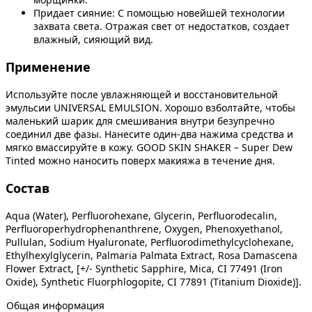
Придает сияние: С помощью новейшей технологии
захвата света. Отражая свет от недостатков, создает
влажный, сияющий вид.
Применение
Используйте после увлажняющей и восстановительной
эмульсии UNIVERSAL EMULSION. Хорошо взболтайте, чтобы
маленький шарик для смешивания внутри безупречно
соединил две фазы. Нанесите один-два нажима средства и
мягко вмассируйте в кожу. GOOD SKIN SHAKER – Super Dew
Tinted можно наносить поверх макияжа в течение дня.
Состав
Aqua (Water), Perfluorohexane, Glycerin, Perfluorodecalin,
Perfluoroperhydrophenanthrene, Oxygen, Phenoxyethanol,
Pullulan, Sodium Hyaluronate, Perfluorodimethylcyclohexane,
Ethylhexylglycerin, Palmaria Palmata Extract, Rosa Damascena
Flower Extract, [+/- Synthetic Sapphire, Mica, CI 77491 (Iron
Oxide), Synthetic Fluorphlogopite, CI 77891 (Titanium Dioxide)].
Общая информация