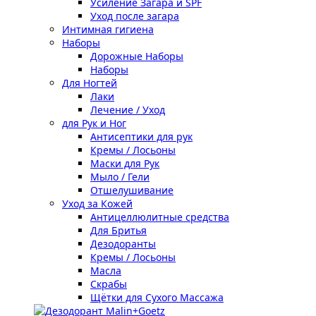
Усиление Загара и SPF
Уход после загара
Интимная гигиена
Наборы
Дорожные Наборы
Наборы
Для Ногтей
Лаки
Лечение / Уход
для Рук и Ног
Антисептики для рук
Кремы / Лосьоны
Маски для Рук
Мыло / Гели
Отшелушивание
Уход за Кожей
Антицеллюлитные средства
Для Бритья
Дезодоранты
Кремы / Лосьоны
Масла
Скрабы
Щётки для Сухого Массажа