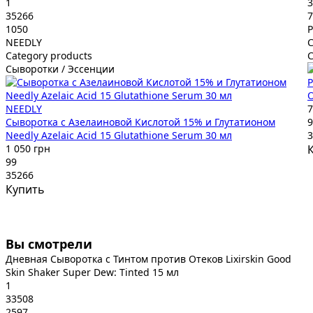
1
3
35266
7
1050
P
NEEDLY
C
Category products
С
Сыворотки / Эссенции
P
О
NEEDLY
7
Сыворотка с Азелаиновой Кислотой 15% и Глутатионом
9
Needly Azelaic Acid 15 Glutathione Serum 30 мл
3
1 050 грн
99
35266
Купить
Вы смотрели
Дневная Сыворотка с Тинтом против Отеков Lixirskin Good
Skin Shaker Super Dew: Tinted 15 мл
1
33508
2597