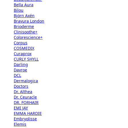
Bella Aura
Bilou
Björn Axén
Bravura London
Brioderme
Clinisoothe+
Colorescience+
Corpus
COSMEDIX
Curaprox
CURLY SHYLL
Darling
Davroe
DCL
Dermalogica
Doctors
Dr. Althea
Dr. Ceuracle
DR. FORHAIR
EMI JAY
EMMA HARDIE
Embryolisse
Elemis