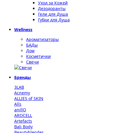
Уход за Кожей
Дезодоранты
Гели для Душа
Губки для Душа
Wellness
Ароматизаторы
БАДы
Дом
Косметички
Свечи
Бренды
3LAB
Acnemy
ALLIES of SKIN
Alís
anillO
AROCELL
Artefacts
Bali Body
Beautyblender