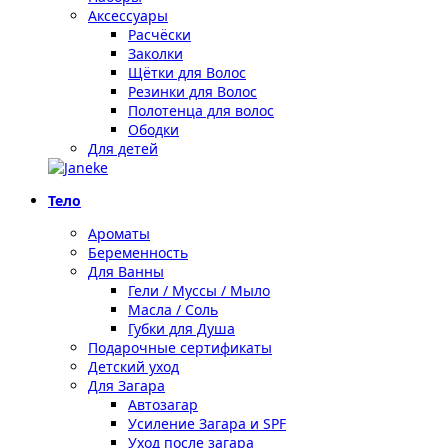
Аксессуары
Расчёски
Заколки
Щётки для Волос
Резинки для Волос
Полотенца для волос
Ободки
Для детей
Тело
Ароматы
Беременность
Для Ванны
Гели / Муссы / Мыло
Масла / Соль
Губки для Душа
Подарочные сертификаты
Детский уход
Для Загара
Автозагар
Усиление Загара и SPF
Уход после загара