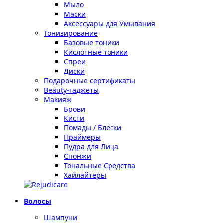
Мыло
Маски
Аксессуары для Умывания
Тонизирование
Базовые тоники
Кислотные тоники
Спреи
Диски
Подарочные сертификаты
Beauty-гаджеты
Макияж
Брови
Кисти
Помады / Блески
Праймеры
Пудра для Лица
Спонжи
Тональные Средства
Хайлайтеры
Волосы
Шампуни