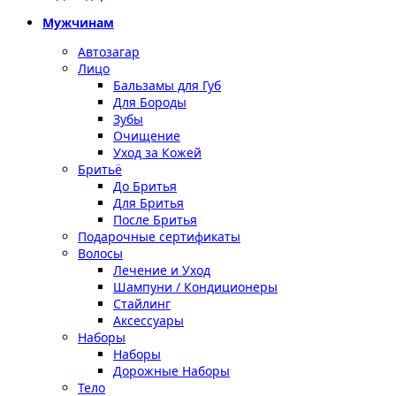
Мужчинам
Автозагар
Лицо
Бальзамы для Губ
Для Бороды
Зубы
Очищение
Уход за Кожей
Бритьё
До Бритья
Для Бритья
После Бритья
Подарочные сертификаты
Волосы
Лечение и Уход
Шампуни / Кондиционеры
Стайлинг
Аксессуары
Наборы
Наборы
Дорожные Наборы
Тело