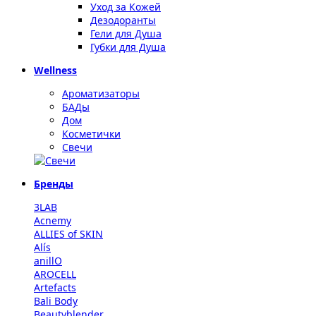
Уход за Кожей
Дезодоранты
Гели для Душа
Губки для Душа
Wellness
Ароматизаторы
БАДы
Дом
Косметички
Свечи
Бренды
3LAB
Acnemy
ALLIES of SKIN
Alís
anillO
AROCELL
Artefacts
Bali Body
Beautyblender