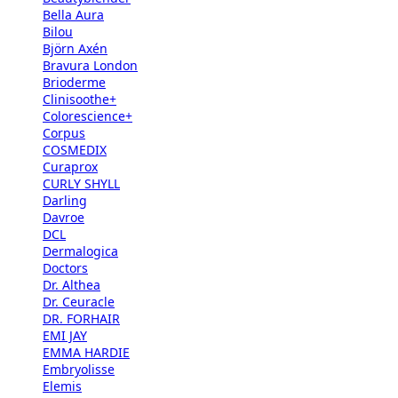
Bella Aura
Bilou
Björn Axén
Bravura London
Brioderme
Clinisoothe+
Colorescience+
Corpus
COSMEDIX
Curaprox
CURLY SHYLL
Darling
Davroe
DCL
Dermalogica
Doctors
Dr. Althea
Dr. Ceuracle
DR. FORHAIR
EMI JAY
EMMA HARDIE
Embryolisse
Elemis