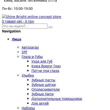
Киев, Василя Тютюнника 51/1а
Пн-Вс: 10:00-19:00
0
товар(-ов)
-
0 грн
Navigation
Лицо
Автозагар
SPF
Глаза и Губы
Уход для Губ
Кожа Вокруг Глаз
Патчи под глаза
Улыбка
Зубные пасты
Зубные щётки
Ополаскиватели
Зубные Нити
Дополнительные помощники
Для детей
Наборы