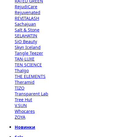
RATED GREEN
RejudiCare
Rejuvenated
REVITALASH
Sachajuan
Salt & Stone
SELAHATIN
SiO Beauty
Skyn Iceland
Tangle Teezer
TAN-LUXE
TEN SCIENCE
Thalgo
THE ELEMENTS
Theramid
TIZO
Transparent Lab
Tree Hut
V.SUN
Whocares
ZOYA
Новинки