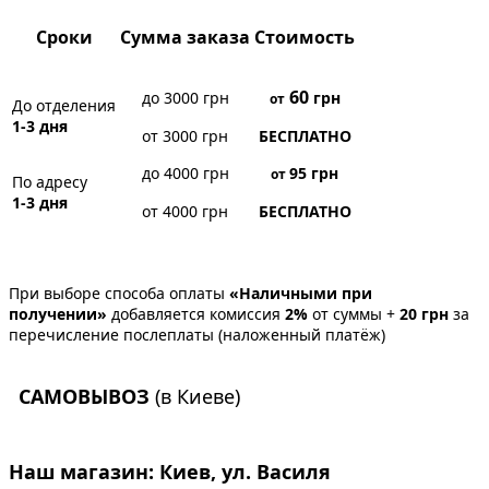
Сроки
Сумма заказа
Стоимость
60
до 3000 грн
грн
от
До отделения
1-3 дня
от 3000 грн
БЕСПЛАТНО
до 4000 грн
95
грн
от
По адресу
1-3 дня
от 4000 грн
БЕСПЛАТНО
При выборе способа оплаты
«Наличными при
получении»
добавляется комиссия
2%
от суммы +
20 грн
за
перечисление послеплаты (наложенный платёж)
САМОВЫВОЗ
(в Киеве)
Наш магазин:
Киев, ул. Василя