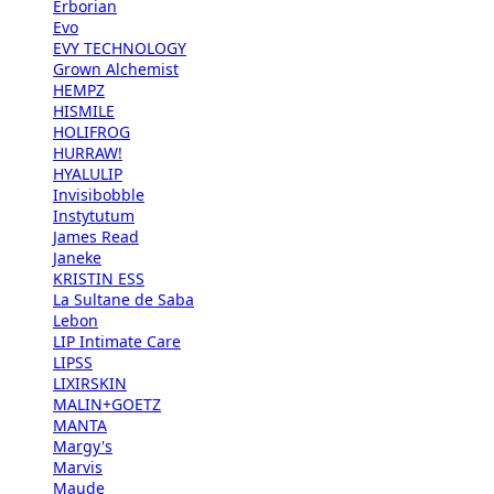
Erborian
Evo
EVY TECHNOLOGY
Grown Alchemist
HEMPZ
HISMILE
HOLIFROG
HURRAW!
HYALULIP
Invisibobble
Instytutum
James Read
Janeke
KRISTIN ESS
La Sultane de Saba
Lebon
LIP Intimate Care
LIPSS
LIXIRSKIN
MALIN+GOETZ
MANTA
Margy's
Marvis
Maude