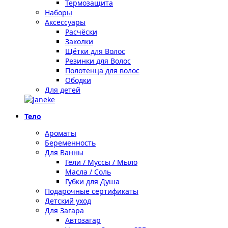
Термозащита
Наборы
Аксессуары
Расчёски
Заколки
Щётки для Волос
Резинки для Волос
Полотенца для волос
Ободки
Для детей
Тело
Ароматы
Беременность
Для Ванны
Гели / Муссы / Мыло
Масла / Соль
Губки для Душа
Подарочные сертификаты
Детский уход
Для Загара
Автозагар