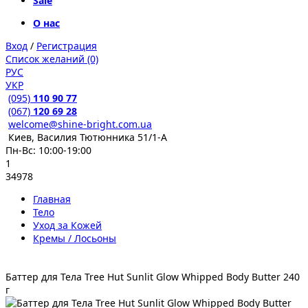
Sale
О нас
Вход
/
Регистрация
Список желаний (0)
РУС
УКР
(095)
110 90 77
(067)
120 69 28
welcome@shine-bright.com.ua
Киев, Василия Тютюнника 51/1-А
Пн-Вс: 10:00-19:00
1
34978
Главная
Тело
Уход за Кожей
Кремы / Лосьоны
Баттер для Тела Tree Hut Sunlit Glow Whipped Body Butter 240
г