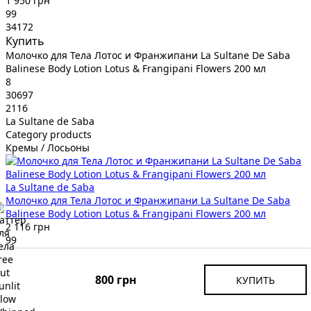
1 950 грн
99
34172
Купить
Молочко для Тела Лотос и Франжипани La Sultane De Saba
Balinese Body Lotion Lotus & Frangipani Flowers 200 мл
8
30697
2116
La Sultane de Saba
Category products
Кремы / Лосьоны
La Sultane de Saba
Молочко для Тела Лотос и Франжипани La Sultane De Saba
Balinese Body Lotion Lotus & Frangipani Flowers 200 мл
2 116 грн
99
30697
Купить
800 грн
КУПИТЬ
Антивозрастное Увлажняющее Растительное Молочко для
Тела Hempz Age Defying Herbal Body Moisturizer 500 мл
9