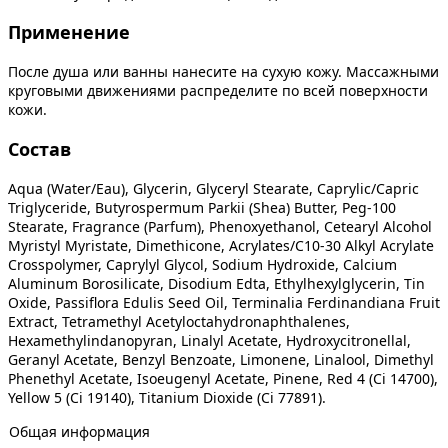
Применение
После душа или ванны нанесите на сухую кожу. Массажными
круговыми движениями распределите по всей поверхности
кожи.
Состав
Aqua (Water/Eau), Glycerin, Glyceryl Stearate, Caprylic/Capric
Triglyceride, Butyrospermum Parkii (Shea) Butter, Peg-100
Stearate, Fragrance (Parfum), Phenoxyethanol, Cetearyl Alcohol
Myristyl Myristate, Dimethicone, Acrylates/C10-30 Alkyl Acrylate
Crosspolymer, Caprylyl Glycol, Sodium Hydroxide, Calcium
Aluminum Borosilicate, Disodium Edta, Ethylhexylglycerin, Tin
Oxide, Passiflora Edulis Seed Oil, Terminalia Ferdinandiana Fruit
Extract, Tetramethyl Acetyloctahydronaphthalenes,
Hexamethylindanopyran, Linalyl Acetate, Hydroxycitronellal,
Geranyl Acetate, Benzyl Benzoate, Limonene, Linalool, Dimethyl
Phenethyl Acetate, Isoeugenyl Acetate, Pinene, Red 4 (Ci 14700),
Yellow 5 (Ci 19140), Titanium Dioxide (Ci 77891).
Общая информация