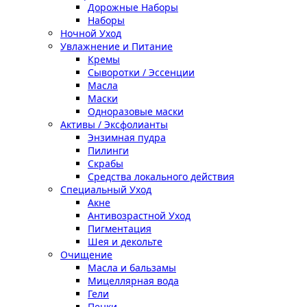
Дорожные Наборы
Наборы
Ночной Уход
Увлажнение и Питание
Кремы
Сыворотки / Эссенции
Масла
Маски
Одноразовые маски
Активы / Эксфолианты
Энзимная пудра
Пилинги
Скрабы
Средства локального действия
Специальный Уход
Акне
Антивозрастной Уход
Пигментация
Шея и декольте
Очищение
Масла и бальзамы
Мицеллярная вода
Гели
Пенки