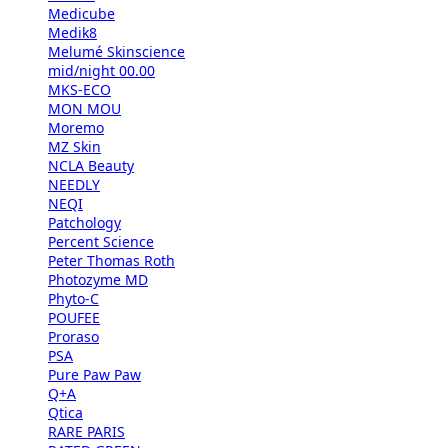
Medicube
Medik8
Melumé Skinscience
mid/night 00.00
MKS-ECO
MON MOU
Moremo
MZ Skin
NCLA Beauty
NEEDLY
NEQI
Patchology
Percent Science
Peter Thomas Roth
Photozyme MD
Phyto-C
POUFEE
Proraso
PSA
Pure Paw Paw
Q+A
Qtica
RARE PARIS