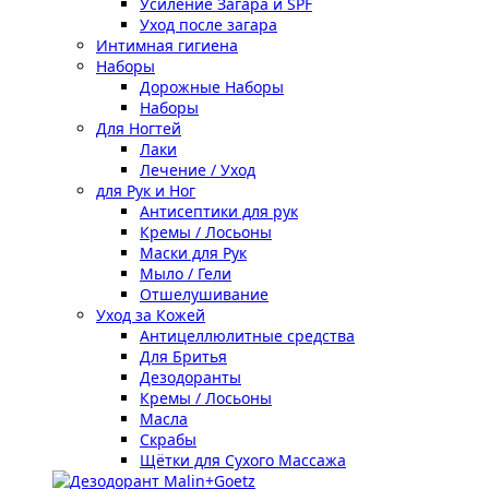
Усиление Загара и SPF
Уход после загара
Интимная гигиена
Наборы
Дорожные Наборы
Наборы
Для Ногтей
Лаки
Лечение / Уход
для Рук и Ног
Антисептики для рук
Кремы / Лосьоны
Маски для Рук
Мыло / Гели
Отшелушивание
Уход за Кожей
Антицеллюлитные средства
Для Бритья
Дезодоранты
Кремы / Лосьоны
Масла
Скрабы
Щётки для Сухого Массажа