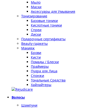
Мыло
Маски
Аксессуары для Умывания
Тонизирование
Базовые тоники
Кислотные тоники
Спреи
Диски
Подарочные сертификаты
Beauty-гаджеты
Макияж
Брови
Кисти
Помады / Блески
Праймеры
Пудра для Лица
Спонжи
Тональные Средства
Хайлайтеры
Волосы
Шампуни