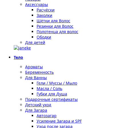
Аксессуары
Расчёски
Заколки
Щётки для Волос
Резинки для Волос
Полотенца для волос
Ободки
Для детей
Тело
Ароматы
Беременность
Для Ванны
Гели / Муссы / Мыло
Масла / Соль
Губки для Душа
Подарочные сертификаты
Детский уход
Для Загара
Автозагар
Усиление Загара и SPF
Уход после загара