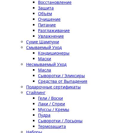
Восстановление
Защита
Объём
Очищение
Питание
Разглаживание
Увлажнение
Сухие Шампуни
Смываемый Уход
Кондиционеры
Маски
Несмываемый Уход
Масла
Сыворотки / Эликсиры
Средства от Выпадения
Подарочные сертификаты
Стайлинг
Гели / Воски
Лаки / Спреи
Муссы / Кремы
Пудра
Сыворотки / Лосьоны
Термозащита
Наборы