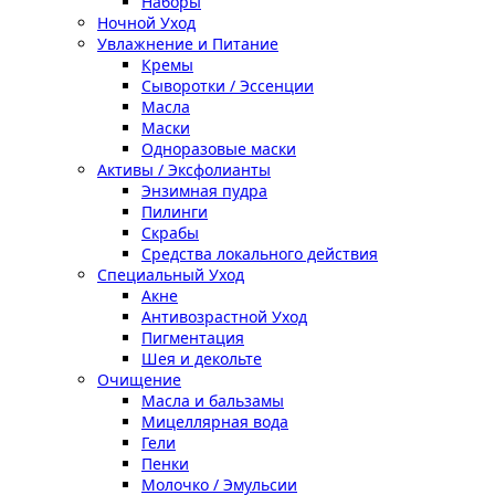
Наборы
Ночной Уход
Увлажнение и Питание
Кремы
Сыворотки / Эссенции
Масла
Маски
Одноразовые маски
Активы / Эксфолианты
Энзимная пудра
Пилинги
Скрабы
Средства локального действия
Специальный Уход
Акне
Антивозрастной Уход
Пигментация
Шея и декольте
Очищение
Масла и бальзамы
Мицеллярная вода
Гели
Пенки
Молочко / Эмульсии