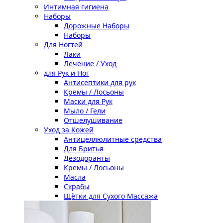
Интимная гигиена
Наборы
Дорожные Наборы
Наборы
Для Ногтей
Лаки
Лечение / Уход
для Рук и Ног
Антисептики для рук
Кремы / Лосьоны
Маски для Рук
Мыло / Гели
Отшелушивание
Уход за Кожей
Антицеллюлитные средства
Для Бритья
Дезодоранты
Кремы / Лосьоны
Масла
Скрабы
Щётки для Сухого Массажа