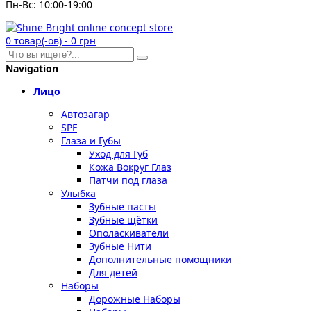
Пн-Вс: 10:00-19:00
0
товар(-ов)
-
0 грн
Navigation
Лицо
Автозагар
SPF
Глаза и Губы
Уход для Губ
Кожа Вокруг Глаз
Патчи под глаза
Улыбка
Зубные пасты
Зубные щётки
Ополаскиватели
Зубные Нити
Дополнительные помощники
Для детей
Наборы
Дорожные Наборы