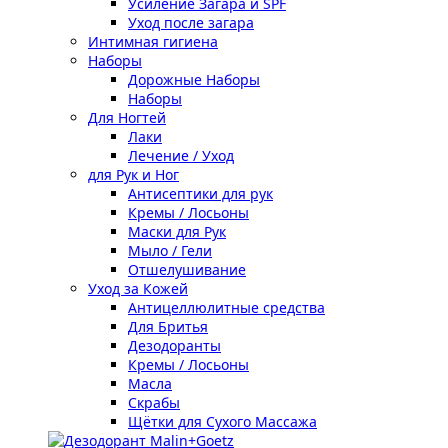
Усиление Загара и SPF
Уход после загара
Интимная гигиена
Наборы
Дорожные Наборы
Наборы
Для Ногтей
Лаки
Лечение / Уход
для Рук и Ног
Антисептики для рук
Кремы / Лосьоны
Маски для Рук
Мыло / Гели
Отшелушивание
Уход за Кожей
Антицеллюлитные средства
Для Бритья
Дезодоранты
Кремы / Лосьоны
Масла
Скрабы
Щётки для Сухого Массажа