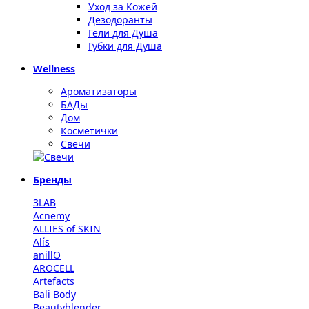
Уход за Кожей
Дезодоранты
Гели для Душа
Губки для Душа
Wellness
Ароматизаторы
БАДы
Дом
Косметички
Свечи
Бренды
3LAB
Acnemy
ALLIES of SKIN
Alís
anillO
AROCELL
Artefacts
Bali Body
Beautyblender