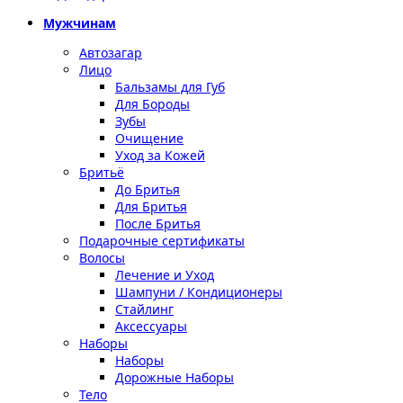
Мужчинам
Автозагар
Лицо
Бальзамы для Губ
Для Бороды
Зубы
Очищение
Уход за Кожей
Бритьё
До Бритья
Для Бритья
После Бритья
Подарочные сертификаты
Волосы
Лечение и Уход
Шампуни / Кондиционеры
Стайлинг
Аксессуары
Наборы
Наборы
Дорожные Наборы
Тело