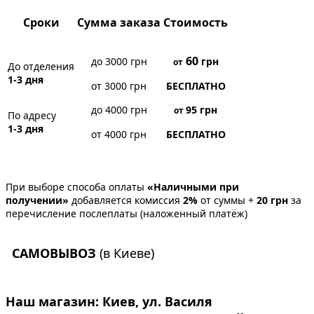
Сроки
Сумма заказа
Стоимость
60
до 3000 грн
грн
от
До отделения
1-3 дня
от 3000 грн
БЕСПЛАТНО
до 4000 грн
95
грн
от
По адресу
1-3 дня
от 4000 грн
БЕСПЛАТНО
При выборе способа оплаты
«Наличными при
получении»
добавляется комиссия
2%
от суммы +
20 грн
за
перечисление послеплаты (наложенный платёж)
САМОВЫВОЗ
(в Киеве)
Наш магазин:
Киев, ул. Василя