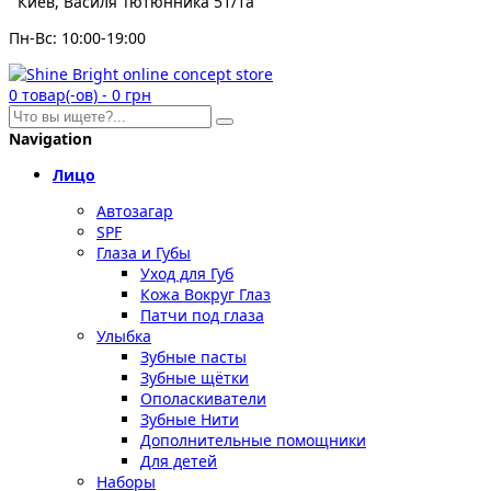
Киев, Василя Тютюнника 51/1а
Пн-Вс: 10:00-19:00
0
товар(-ов)
-
0 грн
Navigation
Лицо
Автозагар
SPF
Глаза и Губы
Уход для Губ
Кожа Вокруг Глаз
Патчи под глаза
Улыбка
Зубные пасты
Зубные щётки
Ополаскиватели
Зубные Нити
Дополнительные помощники
Для детей
Наборы