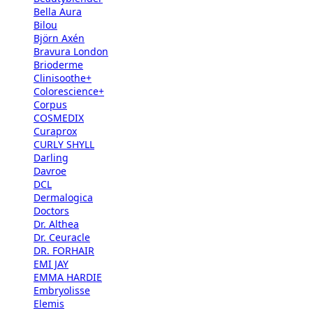
Bella Aura
Bilou
Björn Axén
Bravura London
Brioderme
Clinisoothe+
Colorescience+
Corpus
COSMEDIX
Curaprox
CURLY SHYLL
Darling
Davroe
DCL
Dermalogica
Doctors
Dr. Althea
Dr. Ceuracle
DR. FORHAIR
EMI JAY
EMMA HARDIE
Embryolisse
Elemis