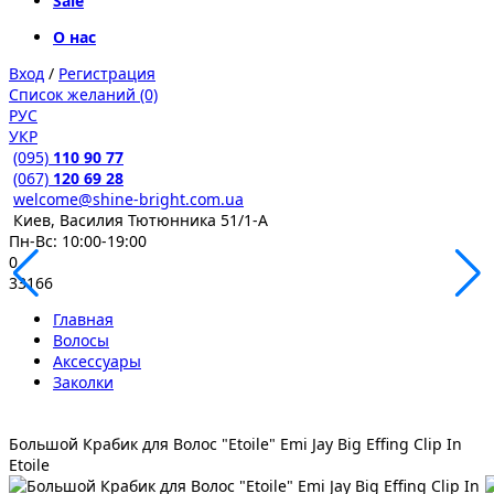
Sale
О нас
Вход
/
Регистрация
Список желаний (0)
РУС
УКР
(095)
110 90 77
(067)
120 69 28
welcome@shine-bright.com.ua
Киев, Василия Тютюнника 51/1-А
Пн-Вс: 10:00-19:00
0
33166
Главная
Волосы
Аксессуары
Заколки
Большой Крабик для Волос "Etoile" Emi Jay Big Effing Clip In
Etoile