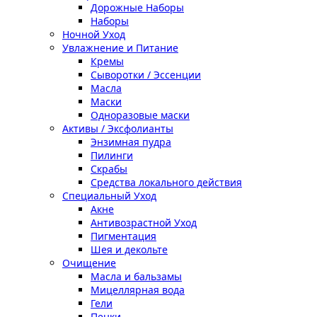
Дорожные Наборы
Наборы
Ночной Уход
Увлажнение и Питание
Кремы
Сыворотки / Эссенции
Масла
Маски
Одноразовые маски
Активы / Эксфолианты
Энзимная пудра
Пилинги
Скрабы
Средства локального действия
Специальный Уход
Акне
Антивозрастной Уход
Пигментация
Шея и декольте
Очищение
Масла и бальзамы
Мицеллярная вода
Гели
Пенки