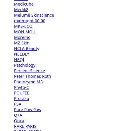
Medicube
Medik8
Melumé Skinscience
mid/night 00.00
MKS-ECO
MON MOU
Moremo
MZ Skin
NCLA Beauty
NEEDLY
NEQI
Patchology
Percent Science
Peter Thomas Roth
Photozyme MD
Phyto-C
POUFEE
Proraso
PSA
Pure Paw Paw
Q+A
Qtica
RARE PARIS