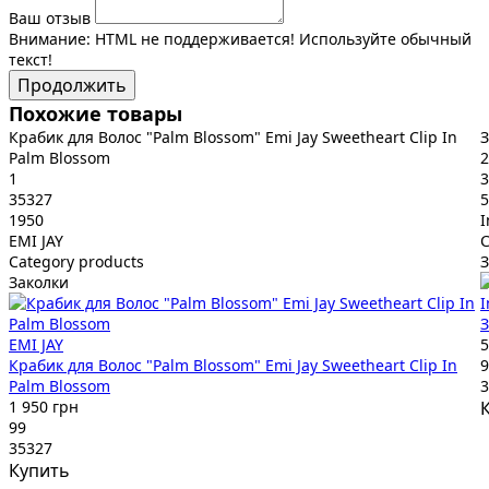
Ваш отзыв
Внимание:
HTML не поддерживается! Используйте обычный
текст!
Продолжить
Похожие товары
Крабик для Волос "Palm Blossom" Emi Jay Sweetheart Clip In
З
Palm Blossom
2
1
3
35327
5
1950
I
EMI JAY
C
Category products
З
Заколки
I
З
EMI JAY
5
Крабик для Волос "Palm Blossom" Emi Jay Sweetheart Clip In
9
Palm Blossom
3
1 950 грн
99
35327
Купить