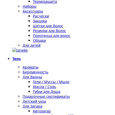
Термозащита
Наборы
Аксессуары
Расчёски
Заколки
Щётки для Волос
Резинки для Волос
Полотенца для волос
Ободки
Для детей
Тело
Ароматы
Беременность
Для Ванны
Гели / Муссы / Мыло
Масла / Соль
Губки для Душа
Подарочные сертификаты
Детский уход
Для Загара
Автозагар