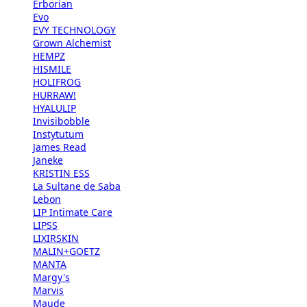
Erborian
Evo
EVY TECHNOLOGY
Grown Alchemist
HEMPZ
HISMILE
HOLIFROG
HURRAW!
HYALULIP
Invisibobble
Instytutum
James Read
Janeke
KRISTIN ESS
La Sultane de Saba
Lebon
LIP Intimate Care
LIPSS
LIXIRSKIN
MALIN+GOETZ
MANTA
Margy's
Marvis
Maude