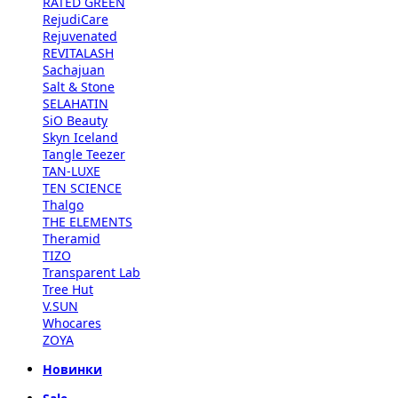
RATED GREEN
RejudiCare
Rejuvenated
REVITALASH
Sachajuan
Salt & Stone
SELAHATIN
SiO Beauty
Skyn Iceland
Tangle Teezer
TAN-LUXE
TEN SCIENCE
Thalgo
THE ELEMENTS
Theramid
TIZO
Transparent Lab
Tree Hut
V.SUN
Whocares
ZOYA
Новинки