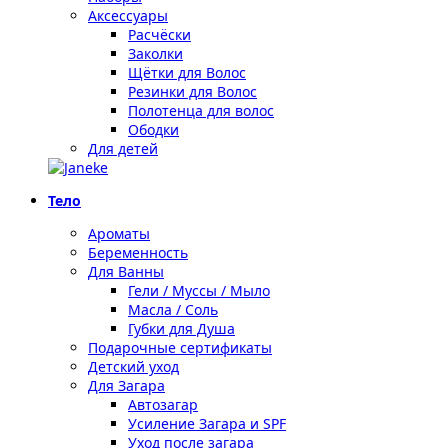
Аксессуары
Расчёски
Заколки
Щётки для Волос
Резинки для Волос
Полотенца для волос
Ободки
Для детей
Тело
Ароматы
Беременность
Для Ванны
Гели / Муссы / Мыло
Масла / Соль
Губки для Душа
Подарочные сертификаты
Детский уход
Для Загара
Автозагар
Усиление Загара и SPF
Уход после загара