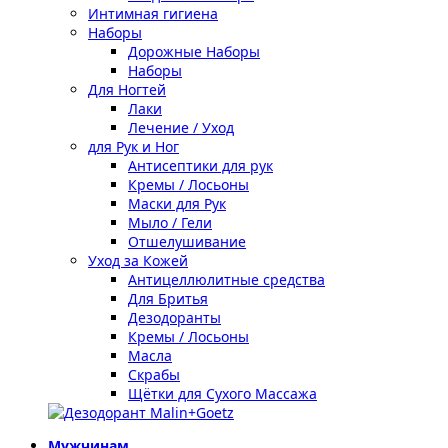
Интимная гигиена
Наборы
Дорожные Наборы
Наборы
Для Ногтей
Лаки
Лечение / Уход
для Рук и Ног
Антисептики для рук
Кремы / Лосьоны
Маски для Рук
Мыло / Гели
Отшелушивание
Уход за Кожей
Антицеллюлитные средства
Для Бритья
Дезодоранты
Кремы / Лосьоны
Масла
Скрабы
Щётки для Сухого Массажа
Мужчинам