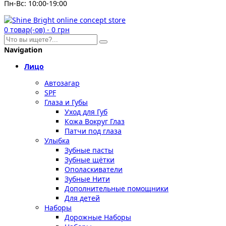
Пн-Вс: 10:00-19:00
0
товар(-ов)
-
0 грн
Navigation
Лицо
Автозагар
SPF
Глаза и Губы
Уход для Губ
Кожа Вокруг Глаз
Патчи под глаза
Улыбка
Зубные пасты
Зубные щётки
Ополаскиватели
Зубные Нити
Дополнительные помощники
Для детей
Наборы
Дорожные Наборы