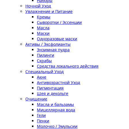
Наборы
Ночной Уход
Увлажнение и Питание
Кремы
Сыворотки / Эссенции
Масла
Маски
Одноразовые маски
Активы / Эксфолианты
Энзимная пудра
Пилинги
Скрабы
Средства локального действия
Специальный Уход
Акне
Антивозрастной Уход
Пигментация
Шея и декольте
Очищение
Масла и бальзамы
Мицеллярная вода
Гели
Пенки
Молочко / Эмульсии