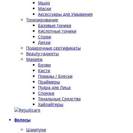
Мыло
Маски
Аксессуары для Умывания
Тонизирование
Базовые тоники
Кислотные тоники
Спреи
Диски
Подарочные сертификаты
Beauty-гаджеты
Макияж
Брови
Кисти
Помады / Блески
Праймеры
Пудра для Лица
Спонжи
Тональные Средства
Хайлайтеры
Волосы
Шампуни