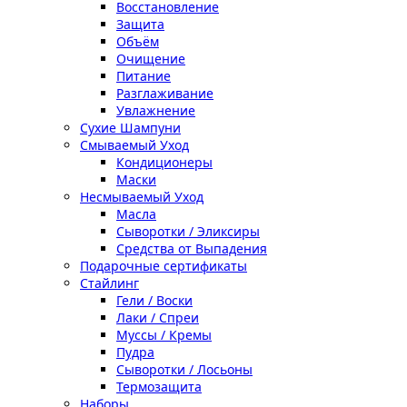
Восстановление
Защита
Объём
Очищение
Питание
Разглаживание
Увлажнение
Сухие Шампуни
Смываемый Уход
Кондиционеры
Маски
Несмываемый Уход
Масла
Сыворотки / Эликсиры
Средства от Выпадения
Подарочные сертификаты
Стайлинг
Гели / Воски
Лаки / Спреи
Муссы / Кремы
Пудра
Сыворотки / Лосьоны
Термозащита
Наборы