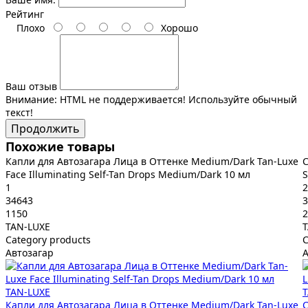
Рейтинг
Плохо
Хорошо
Ваш отзыв
Внимание:
HTML не поддерживается! Используйте обычный
текст!
Продолжить
Похожие товары
Капли для Автозагара Лица в Оттенке Medium/Dark Tan-Luxe
С
Face Illuminating Self-Tan Drops Medium/Dark 10 мл
S
1
2
34643
3
1150
2
TAN-LUXE
Category products
C
Автозагар
А
TAN-LUXE
Капли для Автозагара Лица в Оттенке Medium/Dark Tan-Luxe
С