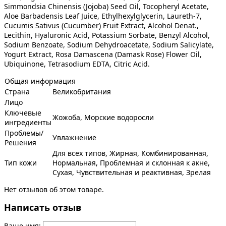
Simmondsia Chinensis (Jojoba) Seed Oil, Tocopheryl Acetate,
Aloe Barbadensis Leaf Juice, Ethylhexylglycerin, Laureth-7,
Cucumis Sativus (Cucumber) Fruit Extract, Alcohol Denat.,
Lecithin, Hyaluronic Acid, Potassium Sorbate, Benzyl Alcohol,
Sodium Benzoate, Sodium Dehydroacetate, Sodium Salicylate,
Yogurt Extract, Rosa Damascena (Damask Rose) Flower Oil,
Ubiquinone, Tetrasodium EDTA, Citric Acid.
Общая информация
Страна
Великобритания
Лицо
Ключевые
Жожоба, Морские водоросли
ингредиенты
Проблемы/
Увлажнение
Решения
Для всех типов, Жирная, Комбинированная,
Тип кожи
Нормальная, Проблемная и склонная к акне,
Сухая, Чувствительная и реактивная, Зрелая
Нет отзывов об этом товаре.
Написать отзыв
Ваше имя: