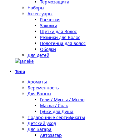
Термозащита
Наборы
Аксессуары
Расчёски
Заколки
Щётки для Волос
Резинки для Волос
Полотенца для волос
Ободки
Для детей
Тело
Ароматы
Беременность
Для Ванны
Гели / Муссы / Мыло
Масла / Соль
Губки для Душа
Подарочные сертификаты
Детский уход
Для Загара
Автозагар