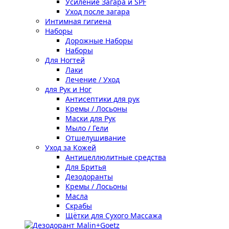
Усиление Загара и SPF
Уход после загара
Интимная гигиена
Наборы
Дорожные Наборы
Наборы
Для Ногтей
Лаки
Лечение / Уход
для Рук и Ног
Антисептики для рук
Кремы / Лосьоны
Маски для Рук
Мыло / Гели
Отшелушивание
Уход за Кожей
Антицеллюлитные средства
Для Бритья
Дезодоранты
Кремы / Лосьоны
Масла
Скрабы
Щётки для Сухого Массажа