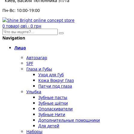
Киев, Василя Тютюнника 51/1а
Пн-Вс: 10:00-19:00
0
товар(-ов)
-
0 грн
Navigation
Лицо
Автозагар
SPF
Глаза и Губы
Уход для Губ
Кожа Вокруг Глаз
Патчи под глаза
Улыбка
Зубные пасты
Зубные щётки
Ополаскиватели
Зубные Нити
Дополнительные помощники
Для детей
Наборы