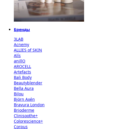
Бренды
3LAB
Acnemy
ALLIES of SKIN
Alís
anillO
AROCELL
Artefacts
Bali Body
Beautyblender
Bella Aura
Bilou
Björn Axén
Bravura London
Brioderme
Clinisoothe+
Colorescience+
Corpus