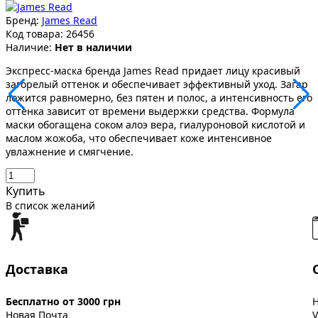
Бренд:
James Read
Код товара:
26456
Наличие:
Нет в наличии
Экспресс-маска бренда James Read придает лицу красивый
загорелый оттенок и обеспечивает эффективный уход. Загар
ложится равномерно, без пятен и полос, а интенсивность его
оттенка зависит от времени выдержки средства. Формула
маски обогащена соком алоэ вера, гиалуроновой кислотой и
маслом жожоба, что обеспечивает коже интенсивное
увлажнение и смягчение.
Купить
В список желаний
Доставка
Бесплатно от 3000 грн
Новая Почта
V