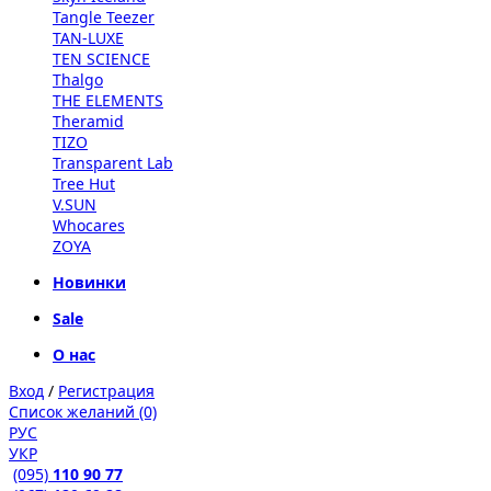
Tangle Teezer
TAN-LUXE
TEN SCIENCE
Thalgo
THE ELEMENTS
Theramid
TIZO
Transparent Lab
Tree Hut
V.SUN
Whocares
ZOYA
Новинки
Sale
О нас
Вход
/
Регистрация
Список желаний (0)
РУС
УКР
(095)
110 90 77