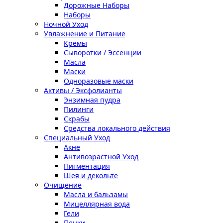
Дорожные Наборы
Наборы
Ночной Уход
Увлажнение и Питание
Кремы
Сыворотки / Эссенции
Масла
Маски
Одноразовые маски
Активы / Эксфолианты
Энзимная пудра
Пилинги
Скрабы
Средства локального действия
Специальный Уход
Акне
Антивозрастной Уход
Пигментация
Шея и декольте
Очищение
Масла и бальзамы
Мицеллярная вода
Гели
Пенки