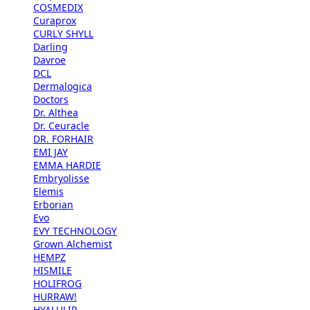
COSMEDIX
Curaprox
CURLY SHYLL
Darling
Davroe
DCL
Dermalogica
Doctors
Dr. Althea
Dr. Ceuracle
DR. FORHAIR
EMI JAY
EMMA HARDIE
Embryolisse
Elemis
Erborian
Evo
EVY TECHNOLOGY
Grown Alchemist
HEMPZ
HISMILE
HOLIFROG
HURRAW!
HYALULIP