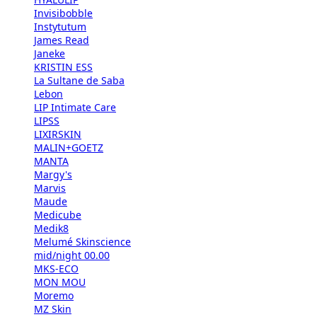
Invisibobble
Instytutum
James Read
Janeke
KRISTIN ESS
La Sultane de Saba
Lebon
LIP Intimate Care
LIPSS
LIXIRSKIN
MALIN+GOETZ
MANTA
Margy's
Marvis
Maude
Medicube
Medik8
Melumé Skinscience
mid/night 00.00
MKS-ECO
MON MOU
Moremo
MZ Skin