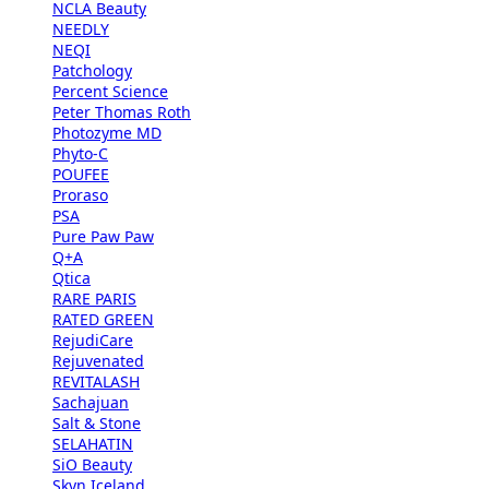
NCLA Beauty
NEEDLY
NEQI
Patchology
Percent Science
Peter Thomas Roth
Photozyme MD
Phyto-C
POUFEE
Proraso
PSA
Pure Paw Paw
Q+A
Qtica
RARE PARIS
RATED GREEN
RejudiCare
Rejuvenated
REVITALASH
Sachajuan
Salt & Stone
SELAHATIN
SiO Beauty
Skyn Iceland