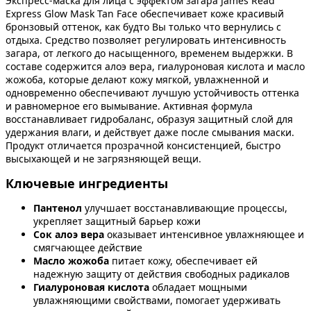
Экспресс-маска для лица с эффектом загара James Read
Express Glow Mask Tan Face обеспечивает коже красивый
бронзовый оттенок, как будто Вы только что вернулись с
отдыха. Средство позволяет регулировать интенсивность
загара, от легкого до насыщенного, временем выдержки. В
составе содержится алоэ вера, гиалуроновая кислота и масло
жожоба, которые делают кожу мягкой, увлажненной и
одновременно обеспечивают лучшую устойчивость оттенка
и равномерное его вымывание. Активная формула
восстанавливает гидробаланс, образуя защитный слой для
удержания влаги, и действует даже после смывания маски.
Продукт отличается прозрачной консистенцией, быстро
высыхающей и не загрязняющей вещи.
Ключевые ингредиенты
Пантенол
улучшает восстанавливающие процессы,
укрепляет защитный барьер кожи
Сок алоэ вера
оказывает интенсивное увлажняющее и
смягчающее действие
Масло жожоба
питает кожу, обеспечивает ей
надежную защиту от действия свободных радикалов
Гиалуроновая кислота
обладает мощными
увлажняющими свойствами, помогает удерживать