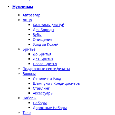
Мужчинам
Автозагар
Лицо
Бальзамы для Губ
Для Бороды
Зубы
Очищение
Уход за Кожей
Бритьё
До Бритья
Для Бритья
После Бритья
Подарочные сертификаты
Волосы
Лечение и Уход
Шампуни / Кондиционеры
Стайлинг
Аксессуары
Наборы
Наборы
Дорожные Наборы
Тело