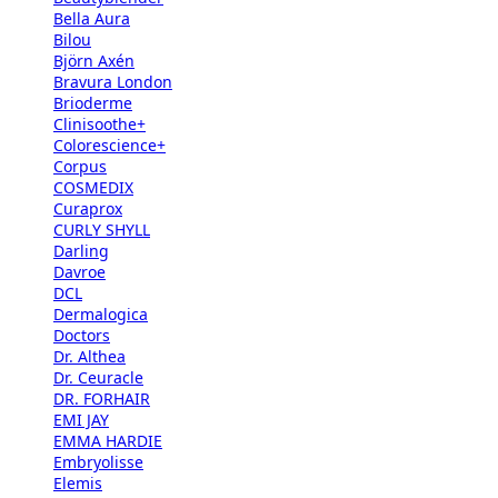
Bella Aura
Bilou
Björn Axén
Bravura London
Brioderme
Clinisoothe+
Colorescience+
Corpus
COSMEDIX
Curaprox
CURLY SHYLL
Darling
Davroe
DCL
Dermalogica
Doctors
Dr. Althea
Dr. Ceuracle
DR. FORHAIR
EMI JAY
EMMA HARDIE
Embryolisse
Elemis