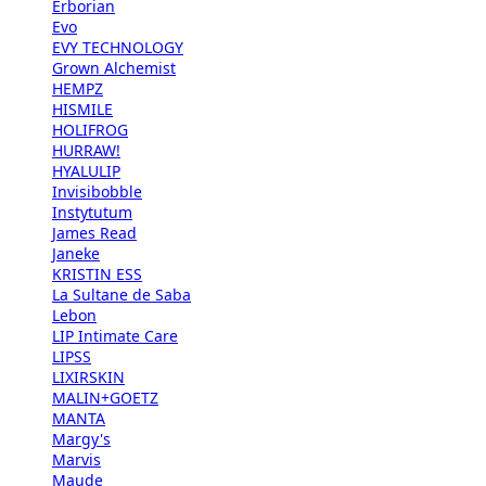
Erborian
Evo
EVY TECHNOLOGY
Grown Alchemist
HEMPZ
HISMILE
HOLIFROG
HURRAW!
HYALULIP
Invisibobble
Instytutum
James Read
Janeke
KRISTIN ESS
La Sultane de Saba
Lebon
LIP Intimate Care
LIPSS
LIXIRSKIN
MALIN+GOETZ
MANTA
Margy's
Marvis
Maude