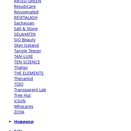
RATED GREEN
RejudiCare
Rejuvenated
REVITALASH
Sachajuan
Salt & Stone
SELAHATIN
SiO Beauty
Skyn Iceland
Tangle Teezer
TAN-LUXE
TEN SCIENCE
Thalgo
THE ELEMENTS
Theramid
TIZO
Transparent Lab
Tree Hut
V.SUN
Whocares
ZOYA
Новинки