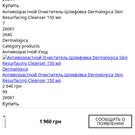
Купить
Антивозрастной Очиститель-Шлифовка Dermalogica Skin
Resurfacing Cleanser 150 мл
7
26061
2640
Dermalogica
Category products
Антивозрастной Уход
Dermalogica
Антивозрастной Очиститель-Шлифовка Dermalogica Skin
Resurfacing Cleanser 150 мл
2 640 грн
99
26061
Купить
Питательное Молочко для Умывания Holifrog Tashmoo Water
Lily Nourishing Milky Wash 150 мл
СООБЩИТЬ О
1 960 грн
8
ПОЯВЛЕНИИ
31178
1950