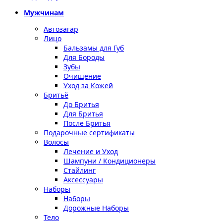
Мужчинам
Автозагар
Лицо
Бальзамы для Губ
Для Бороды
Зубы
Очищение
Уход за Кожей
Бритьё
До Бритья
Для Бритья
После Бритья
Подарочные сертификаты
Волосы
Лечение и Уход
Шампуни / Кондиционеры
Стайлинг
Аксессуары
Наборы
Наборы
Дорожные Наборы
Тело