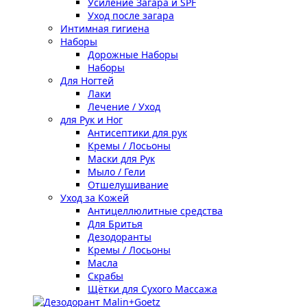
Усиление Загара и SPF
Уход после загара
Интимная гигиена
Наборы
Дорожные Наборы
Наборы
Для Ногтей
Лаки
Лечение / Уход
для Рук и Ног
Антисептики для рук
Кремы / Лосьоны
Маски для Рук
Мыло / Гели
Отшелушивание
Уход за Кожей
Антицеллюлитные средства
Для Бритья
Дезодоранты
Кремы / Лосьоны
Масла
Скрабы
Щётки для Сухого Массажа