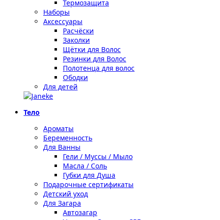
Термозащита
Наборы
Аксессуары
Расчёски
Заколки
Щётки для Волос
Резинки для Волос
Полотенца для волос
Ободки
Для детей
Тело
Ароматы
Беременность
Для Ванны
Гели / Муссы / Мыло
Масла / Соль
Губки для Душа
Подарочные сертификаты
Детский уход
Для Загара
Автозагар