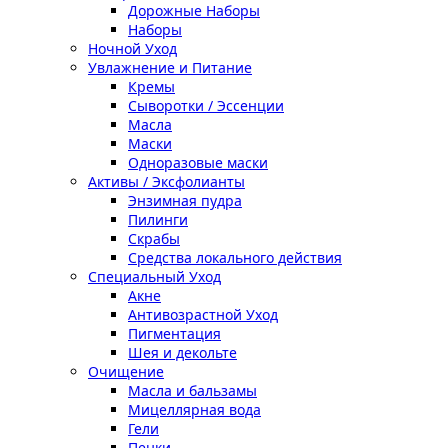
Дорожные Наборы
Наборы
Ночной Уход
Увлажнение и Питание
Кремы
Сыворотки / Эссенции
Масла
Маски
Одноразовые маски
Активы / Эксфолианты
Энзимная пудра
Пилинги
Скрабы
Средства локального действия
Специальный Уход
Акне
Антивозрастной Уход
Пигментация
Шея и декольте
Очищение
Масла и бальзамы
Мицеллярная вода
Гели
Пенки