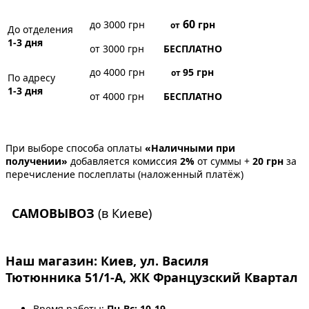
60
до 3000 грн
грн
от
До отделения
1-3 дня
от 3000 грн
БЕСПЛАТНО
до 4000 грн
95
грн
от
По адресу
1-3 дня
от 4000 грн
БЕСПЛАТНО
При выборе способа оплаты
«Наличными при
получении»
добавляется комиссия
2%
от суммы +
20 грн
за
перечисление послеплаты (наложенный платёж)
САМОВЫВОЗ
(в Киеве)
Наш магазин:
Киев, ул. Василя
Тютюнника 51/1-А, ЖК Французский Квартал
Время работы:
Пн-Вс: 10-19