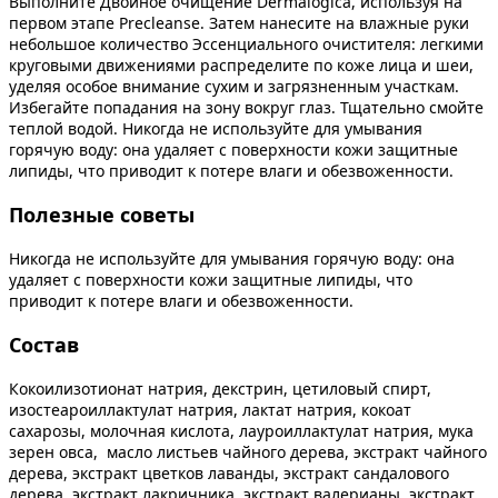
Выполните Двойное очищение Dermalogica, используя на
первом этапе Preсleanse. Затем нанесите на влажные руки
небольшое количество Эссенциального очистителя: легкими
круговыми движениями распределите по коже лица и шеи,
уделяя особое внимание сухим и загрязненным участкам.
Избегайте попадания на зону вокруг глаз. Тщательно смойте
теплой водой. Никогда не используйте для умывания
горячую воду: она удаляет с поверхности кожи защитные
липиды, что приводит к потере влаги и обезвоженности.
Полезные советы
Никогда не используйте для умывания горячую воду: она
удаляет с поверхности кожи защитные липиды, что
приводит к потере влаги и обезвоженности.
Состав
Кокоилизотионат натрия, декстрин, цетиловый спирт,
изостеароиллактулат натрия, лактат натрия, кокоат
сахарозы, молочная кислота, лауроиллактулат натрия, мука
зерен овса, масло листьев чайного дерева, экстракт чайного
дерева, экстракт цветков лаванды, экстракт сандалового
дерева, экстракт лакричника, экстракт валерианы, экстракт