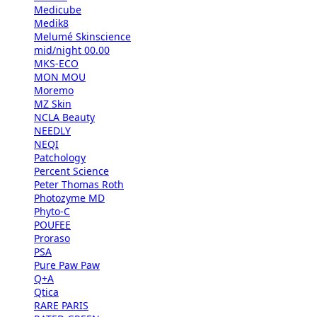
Medicube
Medik8
Melumé Skinscience
mid/night 00.00
MKS-ECO
MON MOU
Moremo
MZ Skin
NCLA Beauty
NEEDLY
NEQI
Patchology
Percent Science
Peter Thomas Roth
Photozyme MD
Phyto-C
POUFEE
Proraso
PSA
Pure Paw Paw
Q+A
Qtica
RARE PARIS