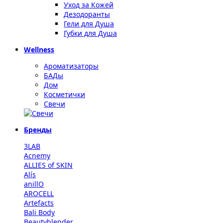
Уход за Кожей
Дезодоранты
Гели для Душа
Губки для Душа
Wellness
Ароматизаторы
БАДы
Дом
Косметички
Свечи
Бренды
3LAB
Acnemy
ALLIES of SKIN
Alís
anillO
AROCELL
Artefacts
Bali Body
Beautyblender