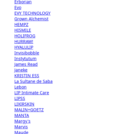
Erborian
Evo
EVY TECHNOLOGY
Grown Alchemist
HEMPZ
HISMILE
HOLIFROG
HURRAW!
HYALULIP
Invisibobble
Instytutum
James Read
Janeke
KRISTIN ESS
La Sultane de Saba
Lebon
LIP Intimate Care
LIPSS
LIXIRSKIN
MALIN+GOETZ
MANTA
Margy's
Marvis
Maude