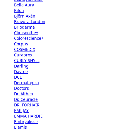
Bella Aura
Bilou
Björn Axén
Bravura London
Brioderme
Clinisoothe+
Colorescience+
Corpus
COSMEDIX
Curaprox
CURLY SHYLL
Darling
Davroe
DCL
Dermalogica
Doctors
Dr. Althea
Dr. Ceuracle
DR. FORHAIR
EMI JAY
EMMA HARDIE
Embryolisse
Elemis