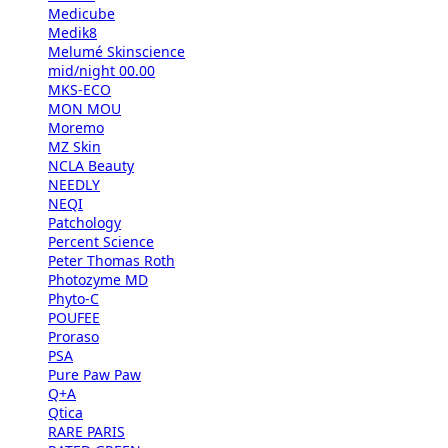
Medicube
Medik8
Melumé Skinscience
mid/night 00.00
MKS-ECO
MON MOU
Moremo
MZ Skin
NCLA Beauty
NEEDLY
NEQI
Patchology
Percent Science
Peter Thomas Roth
Photozyme MD
Phyto-C
POUFEE
Proraso
PSA
Pure Paw Paw
Q+A
Qtica
RARE PARIS