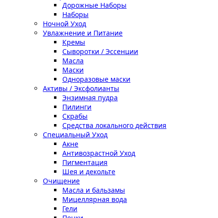
Дорожные Наборы
Наборы
Ночной Уход
Увлажнение и Питание
Кремы
Сыворотки / Эссенции
Масла
Маски
Одноразовые маски
Активы / Эксфолианты
Энзимная пудра
Пилинги
Скрабы
Средства локального действия
Специальный Уход
Акне
Антивозрастной Уход
Пигментация
Шея и декольте
Очищение
Масла и бальзамы
Мицеллярная вода
Гели
Пенки