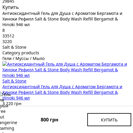
29845
Купить
Антиоксидантный Гель для Душа с Ароматом Бергамота и
Хиноки Рефилл Salt & Stone Body Wash Refill Bergamot &
Hinoki 946 мл
8
33512
3220
Salt & Stone
Category products
Гели / Муссы / Мыло
Salt & Stone
Антиоксидантный Гель для Душа с Ароматом Бергамота и
Хиноки Рефилл Salt & Stone Body Wash Refill Bergamot &
Hinoki 946 мл
3 220 грн
99
33512
800 грн
КУПИТЬ
Купить
Гель для Душа и Пена для Ванны Аромат №2 Розовый Перец
и Бальзам Гурджун Maude Wash No.2 Pink Pepper & Gurjun