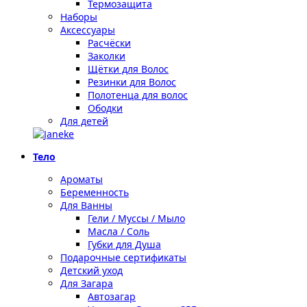
Термозащита
Наборы
Аксессуары
Расчёски
Заколки
Щётки для Волос
Резинки для Волос
Полотенца для волос
Ободки
Для детей
Тело
Ароматы
Беременность
Для Ванны
Гели / Муссы / Мыло
Масла / Соль
Губки для Душа
Подарочные сертификаты
Детский уход
Для Загара
Автозагар