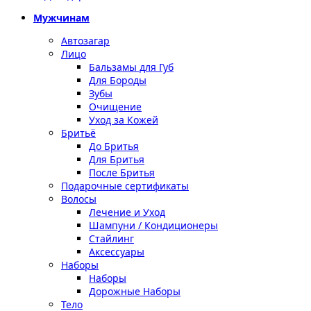
Мужчинам
Автозагар
Лицо
Бальзамы для Губ
Для Бороды
Зубы
Очищение
Уход за Кожей
Бритьё
До Бритья
Для Бритья
После Бритья
Подарочные сертификаты
Волосы
Лечение и Уход
Шампуни / Кондиционеры
Стайлинг
Аксессуары
Наборы
Наборы
Дорожные Наборы
Тело