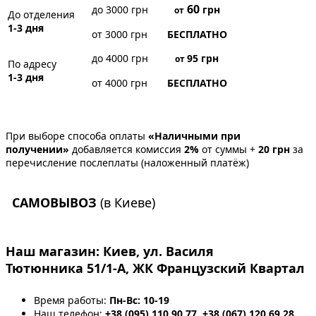
60
до 3000 грн
грн
от
До отделения
1-3 дня
от 3000 грн
БЕСПЛАТНО
до 4000 грн
95
грн
от
По адресу
1-3 дня
от 4000 грн
БЕСПЛАТНО
При выборе способа оплаты
«Наличными при
получении»
добавляется комиссия
2%
от суммы +
20 грн
за
перечисление послеплаты (наложенный платёж)
САМОВЫВОЗ
(в Киеве)
Наш магазин:
Киев, ул. Василя
Тютюнника 51/1-А, ЖК Французский Квартал
Время работы:
Пн-Вс: 10-19
Наш телефон:
+38 (095) 110 90 77, +38 (067) 120 69 28