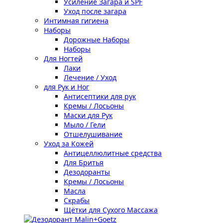
Усиление Загара и SPF
Уход после загара
Интимная гигиена
Наборы
Дорожные Наборы
Наборы
Для Ногтей
Лаки
Лечение / Уход
для Рук и Ног
Антисептики для рук
Кремы / Лосьоны
Маски для Рук
Мыло / Гели
Отшелушивание
Уход за Кожей
Антицеллюлитные средства
Для Бритья
Дезодоранты
Кремы / Лосьоны
Масла
Скрабы
Щётки для Сухого Массажа