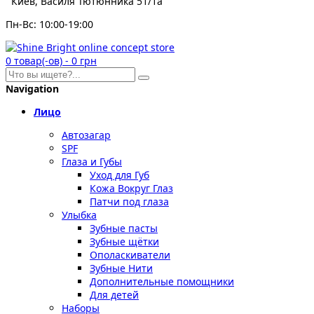
Киев, Василя Тютюнника 51/1а
Пн-Вс: 10:00-19:00
0
товар(-ов)
-
0 грн
Navigation
Лицо
Автозагар
SPF
Глаза и Губы
Уход для Губ
Кожа Вокруг Глаз
Патчи под глаза
Улыбка
Зубные пасты
Зубные щётки
Ополаскиватели
Зубные Нити
Дополнительные помощники
Для детей
Наборы