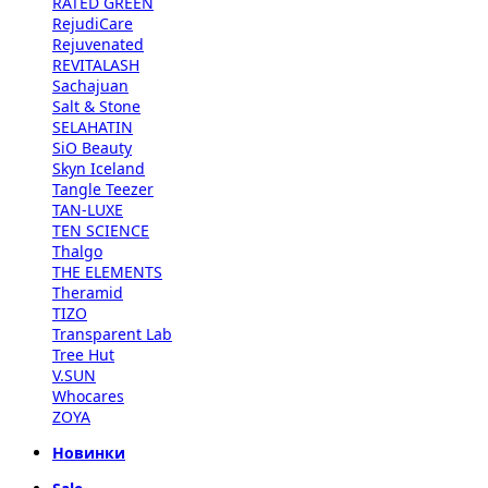
RATED GREEN
RejudiCare
Rejuvenated
REVITALASH
Sachajuan
Salt & Stone
SELAHATIN
SiO Beauty
Skyn Iceland
Tangle Teezer
TAN-LUXE
TEN SCIENCE
Thalgo
THE ELEMENTS
Theramid
TIZO
Transparent Lab
Tree Hut
V.SUN
Whocares
ZOYA
Новинки