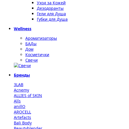
Уход за Кожей
Дезодоранты
Гели для Душа
Губки для Душа
Wellness
Ароматизаторы
БАДы
Дом
Косметички
Свечи
Бренды
3LAB
Acnemy
ALLIES of SKIN
Alís
anillO
AROCELL
Artefacts
Bali Body
Beautyblender