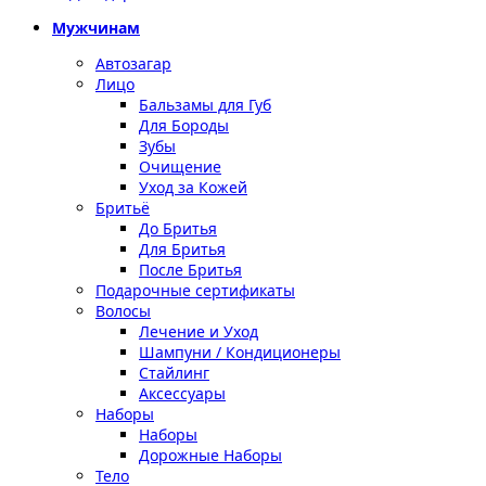
Мужчинам
Автозагар
Лицо
Бальзамы для Губ
Для Бороды
Зубы
Очищение
Уход за Кожей
Бритьё
До Бритья
Для Бритья
После Бритья
Подарочные сертификаты
Волосы
Лечение и Уход
Шампуни / Кондиционеры
Стайлинг
Аксессуары
Наборы
Наборы
Дорожные Наборы
Тело