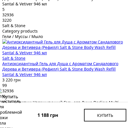
Santal & Vetiver 946 мл
5
32936
3220
Salt & Stone
Category products
Гели / Муссы / Мыло
Salt & Stone
Антиоксидантный Гель для Душа с Ароматом Сандалового
Дерева и Ветивера (Рефилл) Salt & Stone Body Wash Refill
Santal & Vetiver 946 мл
3 220 грн
99
32936
Купить
Мультибиотик: Увлажняющий Гель для Душа Darling Multi-
Biotics Hydrating And Balancing Body Wash 250 мл
6
1 188 грн
КУПИТЬ
33867
1537