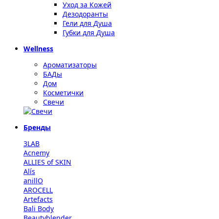
Уход за Кожей
Дезодоранты
Гели для Душа
Губки для Душа
Wellness
Ароматизаторы
БАДы
Дом
Косметички
Свечи
Бренды
3LAB
Acnemy
ALLIES of SKIN
Alís
anillO
AROCELL
Artefacts
Bali Body
Beautyblender