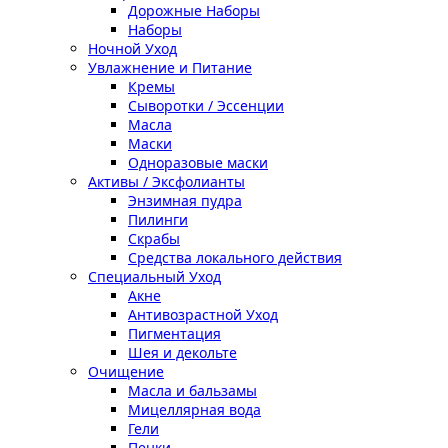
Дорожные Наборы
Наборы
Ночной Уход
Увлажнение и Питание
Кремы
Сыворотки / Эссенции
Масла
Маски
Одноразовые маски
Активы / Эксфолианты
Энзимная пудра
Пилинги
Скрабы
Средства локального действия
Специальный Уход
Акне
Антивозрастной Уход
Пигментация
Шея и декольте
Очищение
Масла и бальзамы
Мицеллярная вода
Гели
Пенки