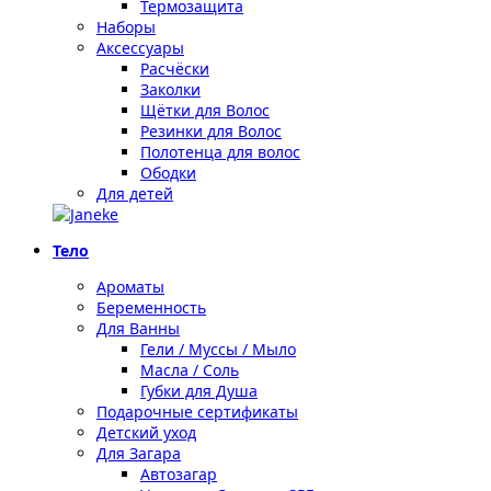
Термозащита
Наборы
Аксессуары
Расчёски
Заколки
Щётки для Волос
Резинки для Волос
Полотенца для волос
Ободки
Для детей
Тело
Ароматы
Беременность
Для Ванны
Гели / Муссы / Мыло
Масла / Соль
Губки для Душа
Подарочные сертификаты
Детский уход
Для Загара
Автозагар