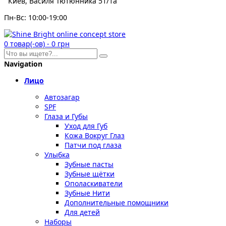
Киев, Василя Тютюнника 51/1а
Пн-Вс: 10:00-19:00
0
товар(-ов)
-
0 грн
Navigation
Лицо
Автозагар
SPF
Глаза и Губы
Уход для Губ
Кожа Вокруг Глаз
Патчи под глаза
Улыбка
Зубные пасты
Зубные щётки
Ополаскиватели
Зубные Нити
Дополнительные помощники
Для детей
Наборы