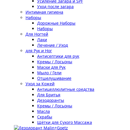
Усиление Загара и SPF
Уход после загара
Интимная гигиена
Наборы
Дорожные Наборы
Наборы
Для Ногтей
Лаки
Лечение / Уход
для Рук и Ног
Антисептики для рук
Кремы / Лосьоны
Маски для Рук
Мыло / Гели
Отшелушивание
Уход за Кожей
Антицеллюлитные средства
Для Бритья
Дезодоранты
Кремы / Лосьоны
Масла
Скрабы
Щётки для Сухого Массажа