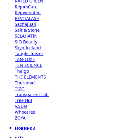
RATED GREEN
RejudiCare
Rejuvenated
REVITALASH
Sachajuan
Salt & Stone
SELAHATIN
SiO Beauty
Skyn Iceland
Tangle Teezer
TAN-LUXE
TEN SCIENCE
Thalgo
THE ELEMENTS
Theramid
TIZO
Transparent Lab
Tree Hut
V.SUN
Whocares
ZOYA
Новинки