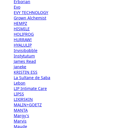
Erborian
Evo
EVY TECHNOLOGY
Grown Alchemist
HEMPZ
HISMILE
HOLIFROG
HURRAW!
HYALULIP
Invisibobble
Instytutum
James Read
Janeke
KRISTIN ESS
La Sultane de Saba
Lebon
LIP Intimate Care
LIPSS
LIXIRSKIN
MALIN+GOETZ
MANTA
Margy's
Marvis
Maude