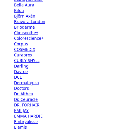
Bella Aura
Bilou
Björn Axén
Bravura London
Brioderme
Clinisoothe+
Colorescience+
Corpus
COSMEDIX
Curaprox
CURLY SHYLL
Darling
Davroe
DCL
Dermalogica
Doctors
Dr. Althea
Dr. Ceuracle
DR. FORHAIR
EMI JAY
EMMA HARDIE
Embryolisse
Elemis