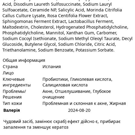
Acid, Disodium Laureth Sulfosuccinate, Sodium Lauryl
Sulfoacetate, Ceramide NP, Salicylic Acid, Morinda Citrifolia
Callus Culture Lysate, Rosa Centifolia Flower Extract,
Sphingomonas Ferment Extract, Lactobacillus Ferment,
Maltodextrin, Cholesterol, Hydrogenated Phosphatidylcholine,
Phosphatidylcholine, Mannitol, Xanthan Gum, Carbomer,
Sodium Cocoyl Isethionate, Sodium Methyl Oleoyl Taurate, Decyl
Glucoside, Butylene Glycol, Sodium Chloride, Citric Acid,
Triethanolamine, Sodium Benzoate, Potassium Sorbate.
Общая информация
Страна
Испания
Лицо
Ключевые
Пробиотики, Гликолевая кислота,
ингредиенты
Салициловая кислота
Проблемы/
Акне, Отшелушивание, Глубокое
Решения
очищение
Тип кожи
Проблемная и склонная к акне, Жирная
Валерія
2024-08-20
Чудовий засіб, замінює скраб) ефект дійсно є, прибирає
запалення та зменшує кератоз