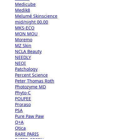
Medicube
Medik8
Melumé Skinscience
mid/night 00.00
MKS-ECO
MON MOU
Moremo
MZ Skin
NCLA Beauty
NEEDLY
NEQI
Patchology
Percent Science
Peter Thomas Roth
Photozyme MD
Phyto-C
POUFEE
Proraso
PSA
Pure Paw Paw
Q+A
Qtica
RARE PARIS