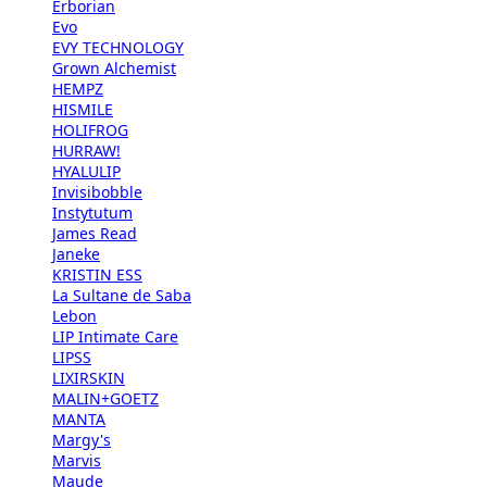
Erborian
Evo
EVY TECHNOLOGY
Grown Alchemist
HEMPZ
HISMILE
HOLIFROG
HURRAW!
HYALULIP
Invisibobble
Instytutum
James Read
Janeke
KRISTIN ESS
La Sultane de Saba
Lebon
LIP Intimate Care
LIPSS
LIXIRSKIN
MALIN+GOETZ
MANTA
Margy's
Marvis
Maude