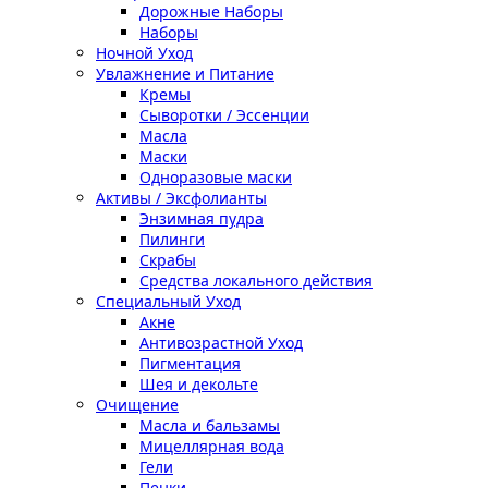
Дорожные Наборы
Наборы
Ночной Уход
Увлажнение и Питание
Кремы
Сыворотки / Эссенции
Масла
Маски
Одноразовые маски
Активы / Эксфолианты
Энзимная пудра
Пилинги
Скрабы
Средства локального действия
Специальный Уход
Акне
Антивозрастной Уход
Пигментация
Шея и декольте
Очищение
Масла и бальзамы
Мицеллярная вода
Гели
Пенки