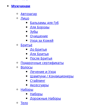
Мужчинам
Автозагар
Лицо
Бальзамы для Губ
Для Бороды
Зубы
Очищение
Уход за Кожей
Бритьё
До Бритья
Для Бритья
После Бритья
Подарочные сертификаты
Волосы
Лечение и Уход
Шампуни / Кондиционеры
Стайлинг
Аксессуары
Наборы
Наборы
Дорожные Наборы
Тело