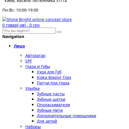
Киев, Василя Тютюнника 51/1а
Пн-Вс: 10:00-19:00
0
товар(-ов)
-
0 грн
Navigation
Лицо
Автозагар
SPF
Глаза и Губы
Уход для Губ
Кожа Вокруг Глаз
Патчи под глаза
Улыбка
Зубные пасты
Зубные щётки
Ополаскиватели
Зубные Нити
Дополнительные помощники
Для детей
Наборы