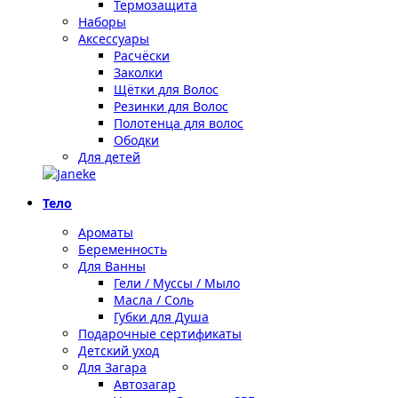
Термозащита
Наборы
Аксессуары
Расчёски
Заколки
Щётки для Волос
Резинки для Волос
Полотенца для волос
Ободки
Для детей
Тело
Ароматы
Беременность
Для Ванны
Гели / Муссы / Мыло
Масла / Соль
Губки для Душа
Подарочные сертификаты
Детский уход
Для Загара
Автозагар