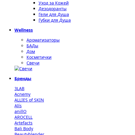
Уход за Кожей
Дезодоранты
Гели для Душа
Губки для Душа
Wellness
Ароматизаторы
БАДы
Дом
Косметички
Свечи
Бренды
3LAB
Acnemy
ALLIES of SKIN
Alís
anillO
AROCELL
Artefacts
Bali Body
Beautyblender