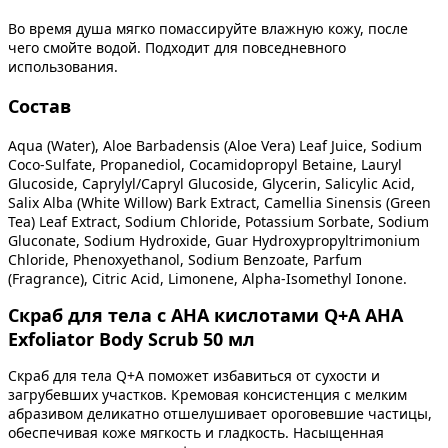
Во время душа мягко помассируйте влажную кожу, после
чего смойте водой. Подходит для повседневного
использования.
Состав
Aqua (Water), Aloe Barbadensis (Aloe Vera) Leaf Juice, Sodium
Coco-Sulfate, Propanediol, Cocamidopropyl Betaine, Lauryl
Glucoside, Caprylyl/Capryl Glucoside, Glycerin, Salicylic Acid,
Salix Alba (White Willow) Bark Extract, Camellia Sinensis (Green
Tea) Leaf Extract, Sodium Chloride, Potassium Sorbate, Sodium
Gluconate, Sodium Hydroxide, Guar Hydroxypropyltrimonium
Chloride, Phenoxyethanol, Sodium Benzoate, Parfum
(Fragrance), Citric Acid, Limonene, Alpha-Isomethyl Ionone.
Скраб для тела с AHA кислотами Q+A AHA
Exfoliator Body Scrub 50 мл
Скраб для тела Q+A поможет избавиться от сухости и
загрубевших участков. Кремовая консистенция с мелким
абразивом деликатно отшелушивает ороговевшие частицы,
обеспечивая коже мягкость и гладкость. Насыщенная