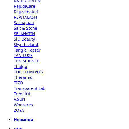
RATED GREEN
RejudiCare
Rejuvenated
REVITALASH
Sachajuan
Salt & Stone
SELAHATIN
SiO Beauty
Skyn Iceland
Tangle Teezer
TAN-LUXE
TEN SCIENCE
Thalgo
THE ELEMENTS
Theramid
TIZO
Transparent Lab
Tree Hut
V.SUN
Whocares
ZOYA
Новинки