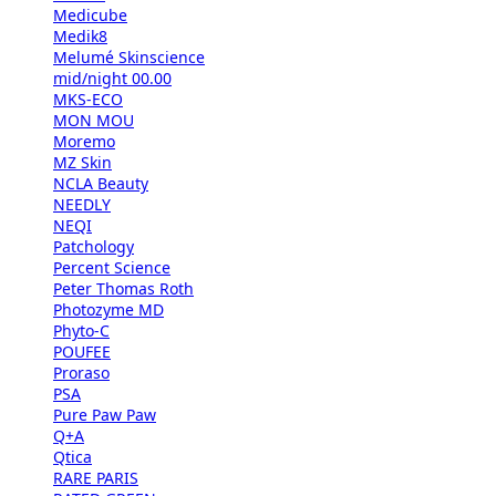
Medicube
Medik8
Melumé Skinscience
mid/night 00.00
MKS-ECO
MON MOU
Moremo
MZ Skin
NCLA Beauty
NEEDLY
NEQI
Patchology
Percent Science
Peter Thomas Roth
Photozyme MD
Phyto-C
POUFEE
Proraso
PSA
Pure Paw Paw
Q+A
Qtica
RARE PARIS