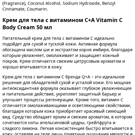
(Fragrance), Coconut Alcohol, Sodium Hydroxide, Benzyl
Cinnamate, Coumarin.
Крем для тела с витамином C+A Vitamin C
Body Cream 50 мл
Питательный крем для тела с витамином С идеально
подойдет для сухой и тусклой кожи. Активная формула
обогащена маслом ши и экстрактом корня имбиря, благодаря
которым увлажняет, омолаживает и защищает кожный
покров. Крем отличается свежим цитрусовым ароматом и
хорошо впитывается в кожу.
Крем для тела с витамином С бренда Q+A – это идеальное
решение для обладателей сухой и усталой кожи. Его мощная
антиоксидантная формула оказывает глубокое увлажняющее
и питательное действие, укрепляет защитный барьер и
улучшает процессы регенерации. Кроме того, витамин С
отличается омолаживающими и осветляющими свойствами,
благодаря которым кожа приобретает красивый сияющий
вид. Средство обладает ярким и свежим ароматом, в котором
сочетаются ноты апельсиновой цедры, грейпфрута и
сладкого лимона. Легкая консистенция быстро впитывается в
кожу, оставляя на теле лишь приятные ощущения мягкости и