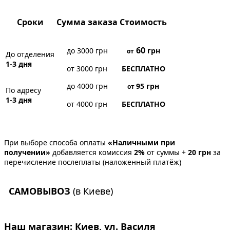
Сроки
Сумма заказа
Стоимость
60
до 3000 грн
грн
от
До отделения
1-3 дня
от 3000 грн
БЕСПЛАТНО
до 4000 грн
95
грн
от
По адресу
1-3 дня
от 4000 грн
БЕСПЛАТНО
При выборе способа оплаты
«Наличными при
получении»
добавляется комиссия
2%
от суммы +
20 грн
за
перечисление послеплаты (наложенный платёж)
САМОВЫВОЗ
(в Киеве)
Наш магазин:
Киев, ул. Василя