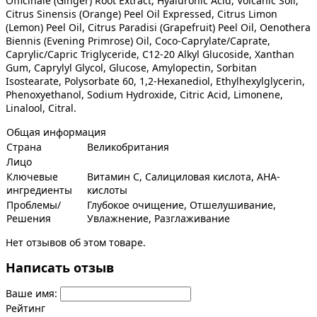
Officinale (Ginger) Root Extract, Hyaluronic Acid, Volcanic Soil,
Citrus Sinensis (Orange) Peel Oil Expressed, Citrus Limon
(Lemon) Peel Oil, Citrus Paradisi (Grapefruit) Peel Oil, Oenothera
Biennis (Evening Primrose) Oil, Coco-Caprylate/Caprate,
Caprylic/Capric Triglyceride, C12-20 Alkyl Glucoside, Xanthan
Gum, Caprylyl Glycol, Glucose, Amylopectin, Sorbitan
Isostearate, Polysorbate 60, 1,2-Hexanediol, Ethylhexylglycerin,
Phenoxyethanol, Sodium Hydroxide, Citric Acid, Limonene,
Linalool, Citral.
Общая информация
Страна
Великобритания
Лицо
Ключевые
Витамин С, Салициловая кислота, AHA-
ингредиенты
кислоты
Проблемы/
Глубокое очищение, Отшелушивание,
Решения
Увлажнение, Разглаживание
Нет отзывов об этом товаре.
Написать отзыв
Ваше имя:
Рейтинг