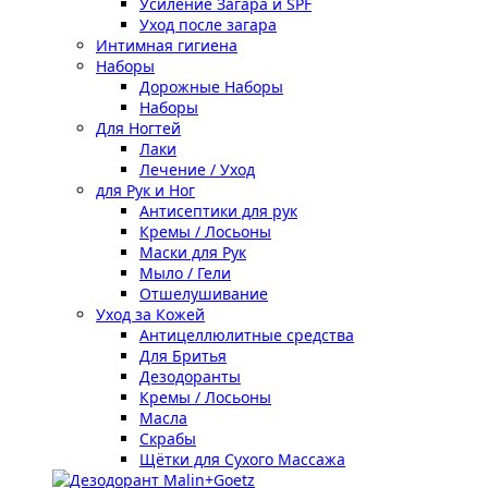
Усиление Загара и SPF
Уход после загара
Интимная гигиена
Наборы
Дорожные Наборы
Наборы
Для Ногтей
Лаки
Лечение / Уход
для Рук и Ног
Антисептики для рук
Кремы / Лосьоны
Маски для Рук
Мыло / Гели
Отшелушивание
Уход за Кожей
Антицеллюлитные средства
Для Бритья
Дезодоранты
Кремы / Лосьоны
Масла
Скрабы
Щётки для Сухого Массажа