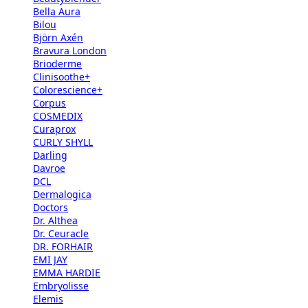
Bella Aura
Bilou
Björn Axén
Bravura London
Brioderme
Clinisoothe+
Colorescience+
Corpus
COSMEDIX
Curaprox
CURLY SHYLL
Darling
Davroe
DCL
Dermalogica
Doctors
Dr. Althea
Dr. Ceuracle
DR. FORHAIR
EMI JAY
EMMA HARDIE
Embryolisse
Elemis