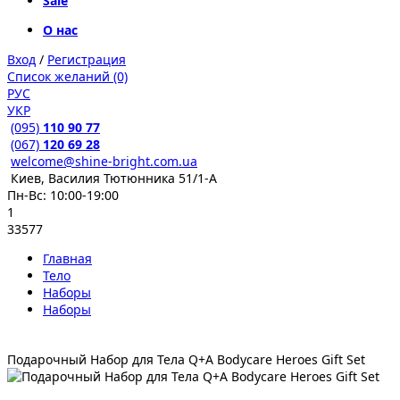
Sale
О нас
Вход
/
Регистрация
Список желаний (0)
РУС
УКР
(095)
110 90 77
(067)
120 69 28
welcome@shine-bright.com.ua
Киев, Василия Тютюнника 51/1-А
Пн-Вс: 10:00-19:00
1
33577
Главная
Тело
Наборы
Наборы
Подарочный Набор для Тела Q+A Bodycare Heroes Gift Set