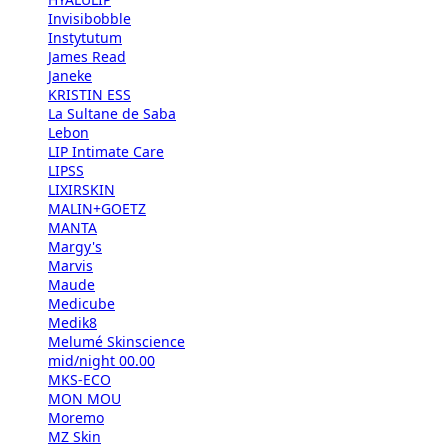
Invisibobble
Instytutum
James Read
Janeke
KRISTIN ESS
La Sultane de Saba
Lebon
LIP Intimate Care
LIPSS
LIXIRSKIN
MALIN+GOETZ
MANTA
Margy's
Marvis
Maude
Medicube
Medik8
Melumé Skinscience
mid/night 00.00
MKS-ECO
MON MOU
Moremo
MZ Skin