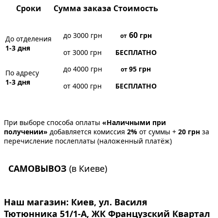
Сроки
Сумма заказа
Стоимость
60
до 3000 грн
грн
от
До отделения
1-3 дня
от 3000 грн
БЕСПЛАТНО
до 4000 грн
95
грн
от
По адресу
1-3 дня
от 4000 грн
БЕСПЛАТНО
При выборе способа оплаты
«Наличными при
получении»
добавляется комиссия
2%
от суммы +
20 грн
за
перечисление послеплаты (наложенный платёж)
САМОВЫВОЗ
(в Киеве)
Наш магазин:
Киев, ул. Василя
Тютюнника 51/1-А, ЖК Французский Квартал