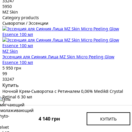
33247
5950
MZ Skin
Category products
Сыворотки / Эссенции
MZ Skin
Эссенция для Сияния Лица MZ Skin Micro Peeling Glow
Essence 100 мл
5 950 грн
99
33247
Купить
Ночной Крем-Сыворотка с Ретиналем 0,06% Medik8 Crystal
Retinal 6 30 мл
7
32752
4300
4 140 грн
КУПИТЬ
Medik8
Category products
Антивозрастной Уход