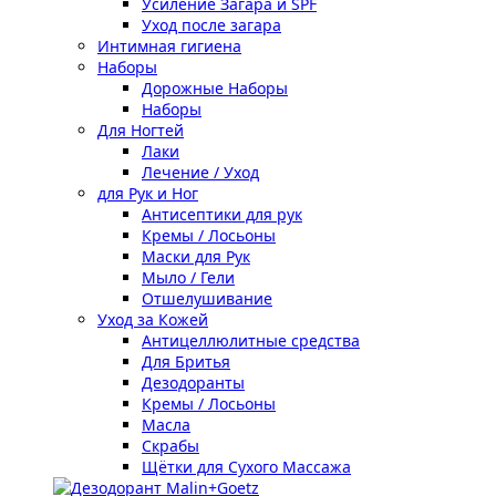
Усиление Загара и SPF
Уход после загара
Интимная гигиена
Наборы
Дорожные Наборы
Наборы
Для Ногтей
Лаки
Лечение / Уход
для Рук и Ног
Антисептики для рук
Кремы / Лосьоны
Маски для Рук
Мыло / Гели
Отшелушивание
Уход за Кожей
Антицеллюлитные средства
Для Бритья
Дезодоранты
Кремы / Лосьоны
Масла
Скрабы
Щётки для Сухого Массажа