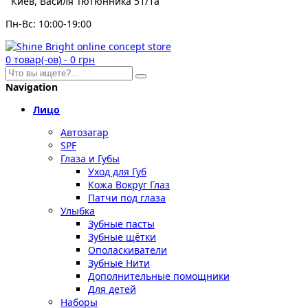
Киев, Василя Тютюнника 51/1а
Пн-Вс: 10:00-19:00
0
товар(-ов)
-
0 грн
Navigation
Лицо
Автозагар
SPF
Глаза и Губы
Уход для Губ
Кожа Вокруг Глаз
Патчи под глаза
Улыбка
Зубные пасты
Зубные щётки
Ополаскиватели
Зубные Нити
Дополнительные помощники
Для детей
Наборы