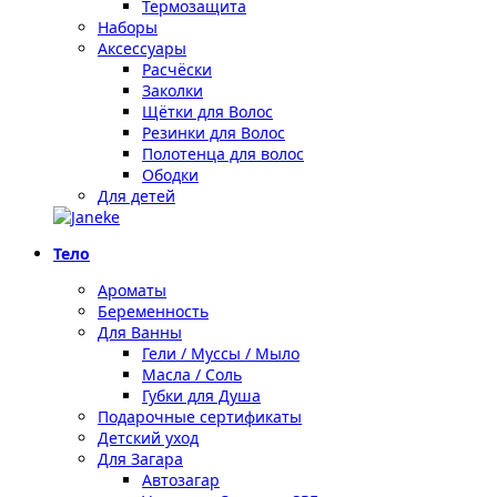
Термозащита
Наборы
Аксессуары
Расчёски
Заколки
Щётки для Волос
Резинки для Волос
Полотенца для волос
Ободки
Для детей
Тело
Ароматы
Беременность
Для Ванны
Гели / Муссы / Мыло
Масла / Соль
Губки для Душа
Подарочные сертификаты
Детский уход
Для Загара
Автозагар