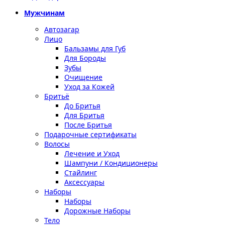
Мужчинам
Автозагар
Лицо
Бальзамы для Губ
Для Бороды
Зубы
Очищение
Уход за Кожей
Бритьё
До Бритья
Для Бритья
После Бритья
Подарочные сертификаты
Волосы
Лечение и Уход
Шампуни / Кондиционеры
Стайлинг
Аксессуары
Наборы
Наборы
Дорожные Наборы
Тело