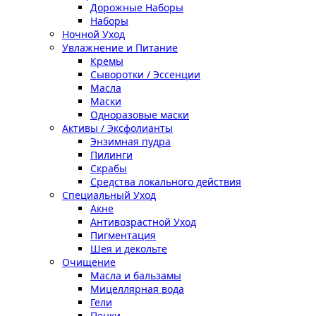
Дорожные Наборы
Наборы
Ночной Уход
Увлажнение и Питание
Кремы
Сыворотки / Эссенции
Масла
Маски
Одноразовые маски
Активы / Эксфолианты
Энзимная пудра
Пилинги
Скрабы
Средства локального действия
Специальный Уход
Акне
Антивозрастной Уход
Пигментация
Шея и декольте
Очищение
Масла и бальзамы
Мицеллярная вода
Гели
Пенки