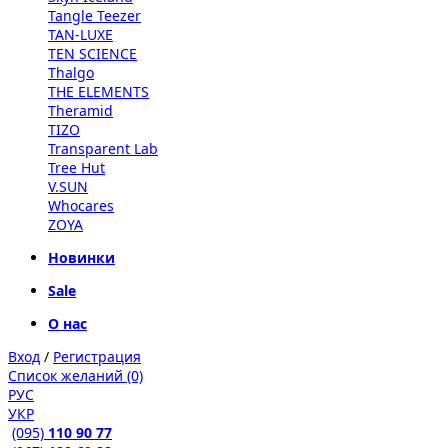
Tangle Teezer
TAN-LUXE
TEN SCIENCE
Thalgo
THE ELEMENTS
Theramid
TIZO
Transparent Lab
Tree Hut
V.SUN
Whocares
ZOYA
Новинки
Sale
О нас
Вход
/
Регистрация
Список желаний (0)
РУС
УКР
(095)
110 90 77