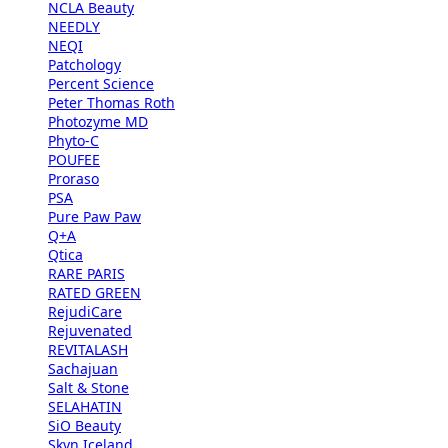
NCLA Beauty
NEEDLY
NEQI
Patchology
Percent Science
Peter Thomas Roth
Photozyme MD
Phyto-C
POUFEE
Proraso
PSA
Pure Paw Paw
Q+A
Qtica
RARE PARIS
RATED GREEN
RejudiCare
Rejuvenated
REVITALASH
Sachajuan
Salt & Stone
SELAHATIN
SiO Beauty
Skyn Iceland