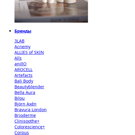
Бренды
3LAB
Acnemy
ALLIES of SKIN
Alís
anillO
AROCELL
Artefacts
Bali Body
Beautyblender
Bella Aura
Bilou
Björn Axén
Bravura London
Brioderme
Clinisoothe+
Colorescience+
Corpus