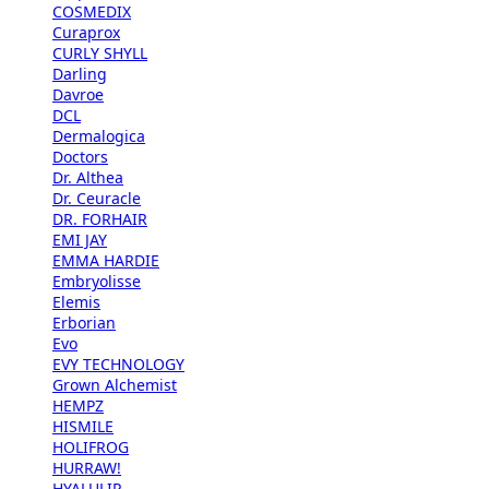
COSMEDIX
Curaprox
CURLY SHYLL
Darling
Davroe
DCL
Dermalogica
Doctors
Dr. Althea
Dr. Ceuracle
DR. FORHAIR
EMI JAY
EMMA HARDIE
Embryolisse
Elemis
Erborian
Evo
EVY TECHNOLOGY
Grown Alchemist
HEMPZ
HISMILE
HOLIFROG
HURRAW!
HYALULIP