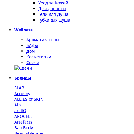
Уход за Кожей
Дезодоранты
Гели для Душа
Губки для Душа
Wellness
Ароматизаторы
БАДы
Дом
Косметички
Свечи
Бренды
3LAB
Acnemy
ALLIES of SKIN
Alís
anillO
AROCELL
Artefacts
Bali Body
Beautyblender