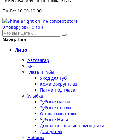
Киев, Василя Тютюнника 51/1а
Пн-Вс: 10:00-19:00
0
товар(-ов)
-
0 грн
Navigation
Лицо
Автозагар
SPF
Глаза и Губы
Уход для Губ
Кожа Вокруг Глаз
Патчи под глаза
Улыбка
Зубные пасты
Зубные щётки
Ополаскиватели
Зубные Нити
Дополнительные помощники
Для детей
Наборы