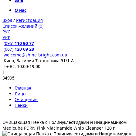
Sale
О нас
Вход
/
Регистрация
Список желаний (0)
РУС
УКР
(095)
110 90 77
(067)
120 69 28
welcome@shine-bright.com.ua
Киев, Василия Тютюнника 51/1-А
Пн-Вс: 10:00-19:00
1
34995
Главная
Лицо
Очищение
Пенки
Очищающая Пенка с Полинуклеотидами и Ниацинамидом
Medicube PDRN Pink Niacinamide Whip Cleanser 120 г