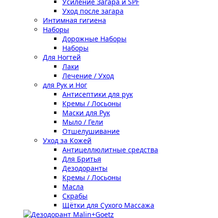
Усиление Загара и SPF
Уход после загара
Интимная гигиена
Наборы
Дорожные Наборы
Наборы
Для Ногтей
Лаки
Лечение / Уход
для Рук и Ног
Антисептики для рук
Кремы / Лосьоны
Маски для Рук
Мыло / Гели
Отшелушивание
Уход за Кожей
Антицеллюлитные средства
Для Бритья
Дезодоранты
Кремы / Лосьоны
Масла
Скрабы
Щётки для Сухого Массажа