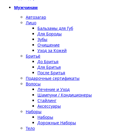
Мужчинам
Автозагар
Лицо
Бальзамы для Губ
Для Бороды
Зубы
Очищение
Уход за Кожей
Бритьё
До Бритья
Для Бритья
После Бритья
Подарочные сертификаты
Волосы
Лечение и Уход
Шампуни / Кондиционеры
Стайлинг
Аксессуары
Наборы
Наборы
Дорожные Наборы
Тело