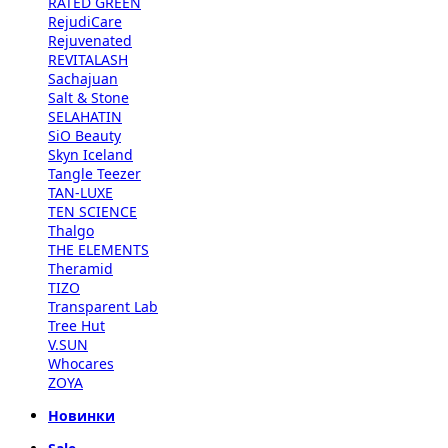
RATED GREEN
RejudiCare
Rejuvenated
REVITALASH
Sachajuan
Salt & Stone
SELAHATIN
SiO Beauty
Skyn Iceland
Tangle Teezer
TAN-LUXE
TEN SCIENCE
Thalgo
THE ELEMENTS
Theramid
TIZO
Transparent Lab
Tree Hut
V.SUN
Whocares
ZOYA
Новинки