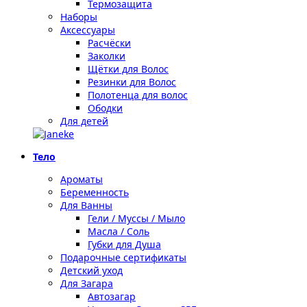
Термозащита
Наборы
Аксессуары
Расчёски
Заколки
Щётки для Волос
Резинки для Волос
Полотенца для волос
Ободки
Для детей
Тело
Ароматы
Беременность
Для Ванны
Гели / Муссы / Мыло
Масла / Соль
Губки для Душа
Подарочные сертификаты
Детский уход
Для Загара
Автозагар