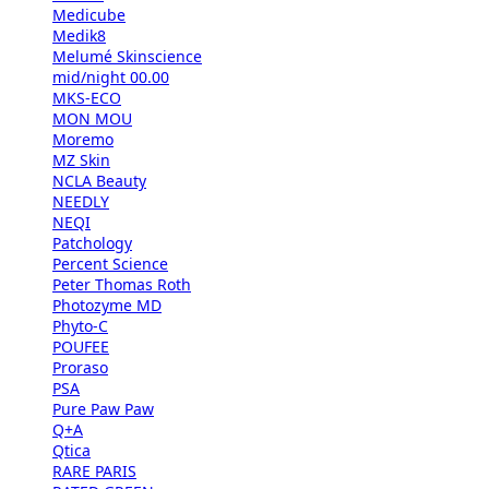
Medicube
Medik8
Melumé Skinscience
mid/night 00.00
MKS-ECO
MON MOU
Moremo
MZ Skin
NCLA Beauty
NEEDLY
NEQI
Patchology
Percent Science
Peter Thomas Roth
Photozyme MD
Phyto-C
POUFEE
Proraso
PSA
Pure Paw Paw
Q+A
Qtica
RARE PARIS