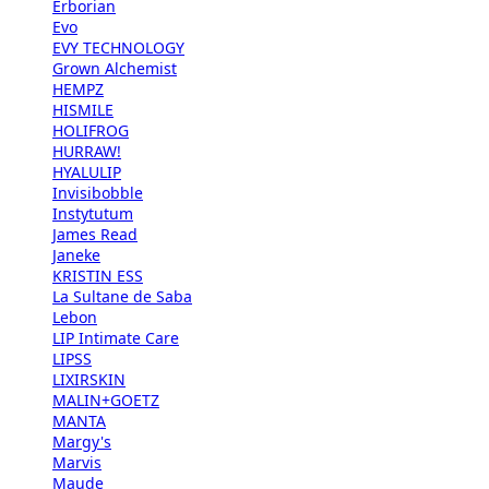
Erborian
Evo
EVY TECHNOLOGY
Grown Alchemist
HEMPZ
HISMILE
HOLIFROG
HURRAW!
HYALULIP
Invisibobble
Instytutum
James Read
Janeke
KRISTIN ESS
La Sultane de Saba
Lebon
LIP Intimate Care
LIPSS
LIXIRSKIN
MALIN+GOETZ
MANTA
Margy's
Marvis
Maude