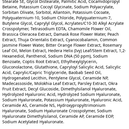
Stearate SE, Glycol Distearate, Palmitic Acid, Cocamidopropyl
Betaine, Potassium Cocoyl Glycinate, Sodium Polyacrylate,
Sorbitan Olivate, Sorbitol, Allantoin, Potassium Cocoate,
Polyquaternium-10, Sodium Chloride, Polyquaternium-7,
Butylene Glycol, Caprylyl Glycol, Acrylates/C10-30 Alkyl Acrylate
Crosspolymer, Tetrasodium EDTA, Chamomile Flower Oil,
Brassica Oleracea Extract, Damask Rose Flower Water, Peach
Extract, Thuja Orientalis Extract, Cyanocobalamin, Common
Jasmine Flower Water, Bitter Orange Flower Extract, Rosemary
Leaf Oil, Melon Extract, Hedera Helix (Ivy) Leaf/Stem Extract, 1,2-
Hexanediol, Panthenol, Sodium DNA (50 ppm), Sodium
Benzoate, Coptis Root Extract, Ethylhexylglycerin,
Gluconolactone, Glutathione, Capryloyl Salicylic Acid, Salicylic
Acid, Caprylic/Capric Triglyceride, Baobab Seed Oil,
Hydrogenated Lecithin, Pentylene Glycol, Ceramide NP,
Madecassoside, Molokhia Leaf Extract, Parsley Extract, Okra
Fruit Extract, Decyl Glucoside, Dimethylsilanol Hyaluronate,
Hydrolyzed Hyaluronic Acid, Hydrolyzed Sodium Hyaluronate,
Sodium Hyaluronate, Potassium Hyaluronate, Hyaluronic Acid,
Ceramide AS, Ceramide NS, Hydroxypropyltrimonium
Hyaluronate, Sodium Hyaluronate Crosspolymer, Sodium
Hyaluronate Dimethylsilanol, Ceramide AP, Ceramide EOP,
Sodium Acetylated Hyaluronate.