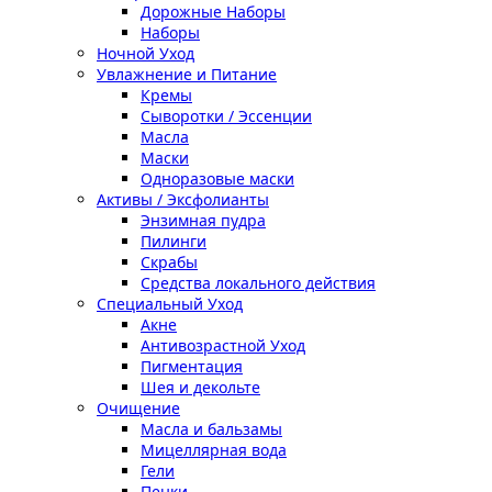
Дорожные Наборы
Наборы
Ночной Уход
Увлажнение и Питание
Кремы
Сыворотки / Эссенции
Масла
Маски
Одноразовые маски
Активы / Эксфолианты
Энзимная пудра
Пилинги
Скрабы
Средства локального действия
Специальный Уход
Акне
Антивозрастной Уход
Пигментация
Шея и декольте
Очищение
Масла и бальзамы
Мицеллярная вода
Гели
Пенки