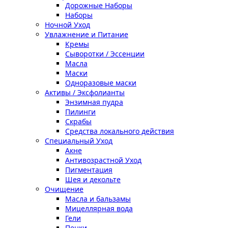
Дорожные Наборы
Наборы
Ночной Уход
Увлажнение и Питание
Кремы
Сыворотки / Эссенции
Масла
Маски
Одноразовые маски
Активы / Эксфолианты
Энзимная пудра
Пилинги
Скрабы
Средства локального действия
Специальный Уход
Акне
Антивозрастной Уход
Пигментация
Шея и декольте
Очищение
Масла и бальзамы
Мицеллярная вода
Гели
Пенки