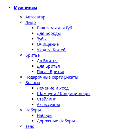
Мужчинам
Автозагар
Лицо
Бальзамы для Губ
Для Бороды
Зубы
Очищение
Уход за Кожей
Бритьё
До Бритья
Для Бритья
После Бритья
Подарочные сертификаты
Волосы
Лечение и Уход
Шампуни / Кондиционеры
Стайлинг
Аксессуары
Наборы
Наборы
Дорожные Наборы
Тело