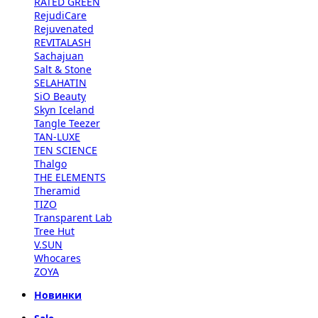
RATED GREEN
RejudiCare
Rejuvenated
REVITALASH
Sachajuan
Salt & Stone
SELAHATIN
SiO Beauty
Skyn Iceland
Tangle Teezer
TAN-LUXE
TEN SCIENCE
Thalgo
THE ELEMENTS
Theramid
TIZO
Transparent Lab
Tree Hut
V.SUN
Whocares
ZOYA
Новинки