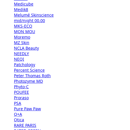
Medicube
Medik8
Melumé Skinscience
mid/night 00.00
MKS-ECO
MON MOU
Moremo
MZ Skin
NCLA Beauty
NEEDLY
NEQI
Patchology
Percent Science
Peter Thomas Roth
Photozyme MD
Phyto-C
POUFEE
Proraso
PSA
Pure Paw Paw
Q+A
Qtica
RARE PARIS