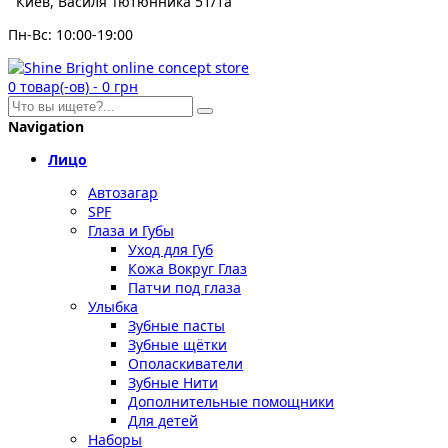
Киев, Василя Тютюнника 51/1а
Пн-Вс: 10:00-19:00
0
товар(-ов)
-
0 грн
Navigation
Лицо
Автозагар
SPF
Глаза и Губы
Уход для Губ
Кожа Вокруг Глаз
Патчи под глаза
Улыбка
Зубные пасты
Зубные щётки
Ополаскиватели
Зубные Нити
Дополнительные помощники
Для детей
Наборы