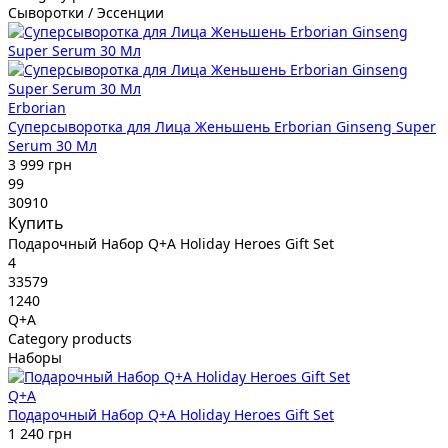
Сыворотки / Эссенции
Erborian
Суперсыворотка для Лица Женьшень Erborian Ginseng Super
Serum 30 Мл
3 999 грн
99
30910
Купить
Подарочный Набор Q+A Holiday Heroes Gift Set
4
33579
1240
Q+A
Category products
Наборы
Q+A
Подарочный Набор Q+A Holiday Heroes Gift Set
1 240 грн