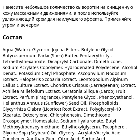
Нанесите небольшое количество сыворотки на очищенную
кожу массажными движениями, а после используйте
увлажняющий крем для наилучшего эффекта. Применяйте
утром и вечером.
Состав
Aqua (Water). Glycerin. Jojoba Esters. Butylene Glycol.
Butyrospermum Parkii (Shea) Butter. Pentaerythrityl.
Tetraethylhexanoate. Dicaprylyl Carbonate. Dimethicone.
Sodium Acrylates Copolymer. Hydrogenated Polydecene. Alcohol
Denat.. Potassium Cetyl Phosphate. Ascophyllum Nodosum
Extract. Halopteris Scoparia Extract. Leontopodium Alpinum
Callus Culture Extract. Chondrus Crispus (Carrageenan) Extract.
Achillea Millefolium Extract. Ceratonia Siliqua (Carob) Fruit
Extract. Parfum (Fragrance). Pentylene Glycol. Phenoxyethanol.
Helianthus Annuus (Sunflower) Seed Oil. Phospholipids.
Glycyrrhiza Glabra (Licorice) Root Extract. Polyglyceryl-10
Stearate. Octocrylene. Chlorphenesin. Dimethicone
Crosspolymer. Homosalate. Sodium Hyaluronate. Butyl
Methoxydibenzoylmethane. Ethylhexylglycerin. Tocopherol.
Glycine Soja (Soybean) Oil. Glyceryl. Acrylate/Acrylic Acid
Copolymer. Xanthan Gum. Citric Acid. Sorbic Acid.