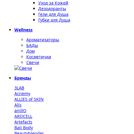
Уход за Кожей
Дезодоранты
Гели для Душа
Губки для Душа
Wellness
Ароматизаторы
БАДы
Дом
Косметички
Свечи
Бренды
3LAB
Acnemy
ALLIES of SKIN
Alís
anillO
AROCELL
Artefacts
Bali Body
Beautyblender