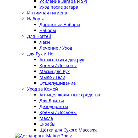
Усиление Загара и SPF
Уход после загара
Интимная гигиена
Наборы
Дорожные Наборы
Наборы
Для Ногтей
Лаки
Лечение / Уход
для Рук и Ног
Антисептики для рук
Кремы / Лосьоны
Маски для Рук
Мыло / Гели
Отшелушивание
Уход за Кожей
Антицеллюлитные средства
Для Бритья
Дезодоранты
Кремы / Лосьоны
Масла
Скрабы
Щётки для Сухого Массажа