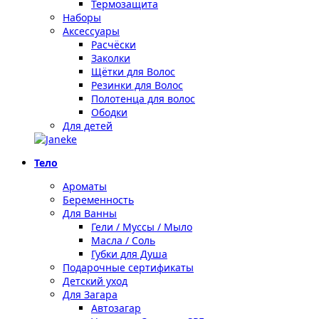
Термозащита
Наборы
Аксессуары
Расчёски
Заколки
Щётки для Волос
Резинки для Волос
Полотенца для волос
Ободки
Для детей
Тело
Ароматы
Беременность
Для Ванны
Гели / Муссы / Мыло
Масла / Соль
Губки для Душа
Подарочные сертификаты
Детский уход
Для Загара
Автозагар