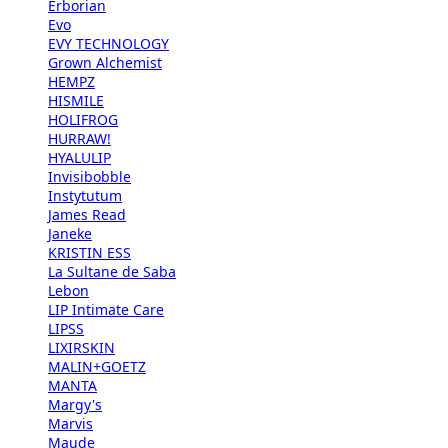
Erborian
Evo
EVY TECHNOLOGY
Grown Alchemist
HEMPZ
HISMILE
HOLIFROG
HURRAW!
HYALULIP
Invisibobble
Instytutum
James Read
Janeke
KRISTIN ESS
La Sultane de Saba
Lebon
LIP Intimate Care
LIPSS
LIXIRSKIN
MALIN+GOETZ
MANTA
Margy's
Marvis
Maude