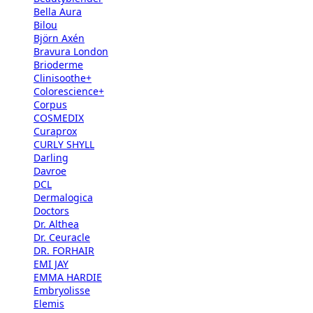
Bella Aura
Bilou
Björn Axén
Bravura London
Brioderme
Clinisoothe+
Colorescience+
Corpus
COSMEDIX
Curaprox
CURLY SHYLL
Darling
Davroe
DCL
Dermalogica
Doctors
Dr. Althea
Dr. Ceuracle
DR. FORHAIR
EMI JAY
EMMA HARDIE
Embryolisse
Elemis