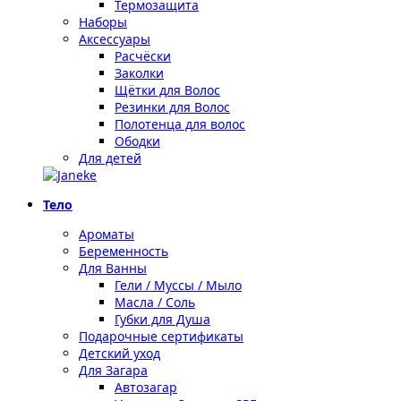
Термозащита
Наборы
Аксессуары
Расчёски
Заколки
Щётки для Волос
Резинки для Волос
Полотенца для волос
Ободки
Для детей
Тело
Ароматы
Беременность
Для Ванны
Гели / Муссы / Мыло
Масла / Соль
Губки для Душа
Подарочные сертификаты
Детский уход
Для Загара
Автозагар