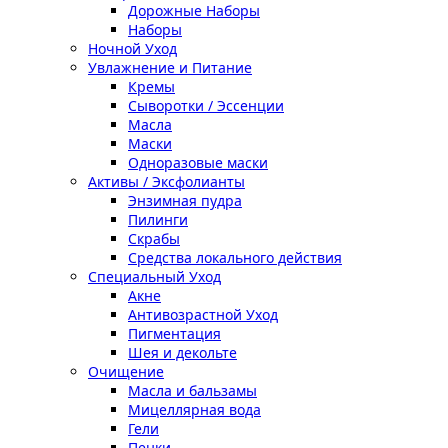
Дорожные Наборы
Наборы
Ночной Уход
Увлажнение и Питание
Кремы
Сыворотки / Эссенции
Масла
Маски
Одноразовые маски
Активы / Эксфолианты
Энзимная пудра
Пилинги
Скрабы
Средства локального действия
Специальный Уход
Акне
Антивозрастной Уход
Пигментация
Шея и декольте
Очищение
Масла и бальзамы
Мицеллярная вода
Гели
Пенки