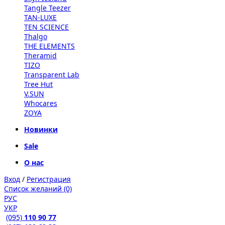
Tangle Teezer
TAN-LUXE
TEN SCIENCE
Thalgo
THE ELEMENTS
Theramid
TIZO
Transparent Lab
Tree Hut
V.SUN
Whocares
ZOYA
Новинки
Sale
О нас
Вход
/
Регистрация
Список желаний (0)
РУС
УКР
(095)
110 90 77