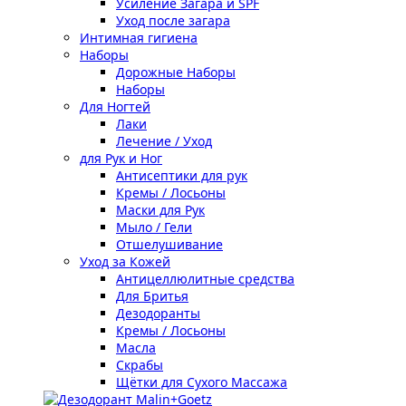
Усиление Загара и SPF
Уход после загара
Интимная гигиена
Наборы
Дорожные Наборы
Наборы
Для Ногтей
Лаки
Лечение / Уход
для Рук и Ног
Антисептики для рук
Кремы / Лосьоны
Маски для Рук
Мыло / Гели
Отшелушивание
Уход за Кожей
Антицеллюлитные средства
Для Бритья
Дезодоранты
Кремы / Лосьоны
Масла
Скрабы
Щётки для Сухого Массажа