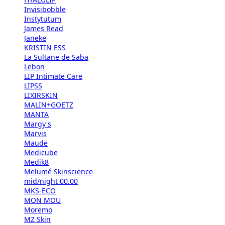
Invisibobble
Instytutum
James Read
Janeke
KRISTIN ESS
La Sultane de Saba
Lebon
LIP Intimate Care
LIPSS
LIXIRSKIN
MALIN+GOETZ
MANTA
Margy's
Marvis
Maude
Medicube
Medik8
Melumé Skinscience
mid/night 00.00
MKS-ECO
MON MOU
Moremo
MZ Skin