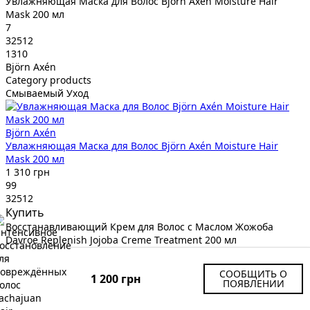
Увлажняющая Маска для Волос Björn Axén Moisture Hair
Mask 200 мл
7
32512
1310
Björn Axén
Category products
Смываемый Уход
Björn Axén
Увлажняющая Маска для Волос Björn Axén Moisture Hair
Mask 200 мл
1 310 грн
99
32512
Купить
Восстанавливающий Крем для Волос с Маслом Жожоба
Davroe Replenish Jojoba Creme Treatment 200 мл
8
32421
СООБЩИТЬ О
1 200 грн
1670
ПОЯВЛЕНИИ
Davroe
Category products