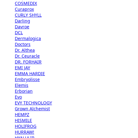
COSMEDIX
Curaprox
CURLY SHYLL
Darling
Davroe
DCL
Dermalogica
Doctors
Dr. Althea
Dr. Ceuracle
DR. FORHAIR
EMI JAY
EMMA HARDIE
Embryolisse
Elemis
Erborian
Evo
EVY TECHNOLOGY
Grown Alchemist
HEMPZ
HISMILE
HOLIFROG
HURRAW!
HYALULIP