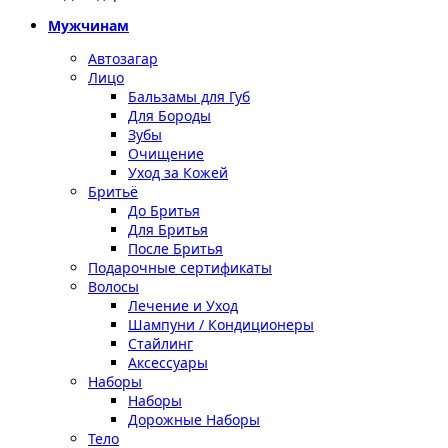
Мужчинам
Автозагар
Лицо
Бальзамы для Губ
Для Бороды
Зубы
Очищение
Уход за Кожей
Бритьё
До Бритья
Для Бритья
После Бритья
Подарочные сертификаты
Волосы
Лечение и Уход
Шампуни / Кондиционеры
Стайлинг
Аксессуары
Наборы
Наборы
Дорожные Наборы
Тело