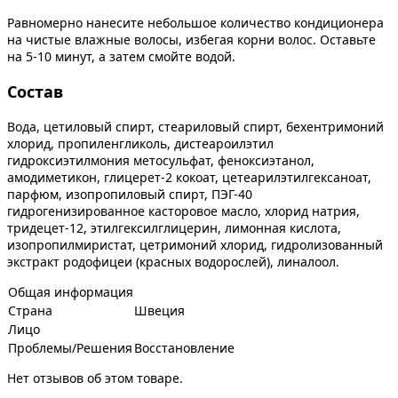
Равномерно нанесите небольшое количество кондиционера
на чистые влажные волосы, избегая корни волос. Оставьте
на 5-10 минут, а затем смойте водой.
Состав
Вода, цетиловый спирт, стеариловый спирт, бехентримоний
хлорид, пропиленгликоль, дистеароилэтил
гидроксиэтилмония метосульфат, феноксиэтанол,
амодиметикон, глицерет-2 кокоат, цетеарилэтилгексаноат,
парфюм, изопропиловый спирт, ПЭГ-40
гидрогенизированное касторовое масло, хлорид натрия,
тридецет-12, этилгексилглицерин, лимонная кислота,
изопропилмиристат, цетримоний хлорид, гидролизованный
экстракт родофицеи (красных водорослей), линалоол.
Общая информация
Страна
Швеция
Лицо
Проблемы/Решения
Восстановление
Нет отзывов об этом товаре.