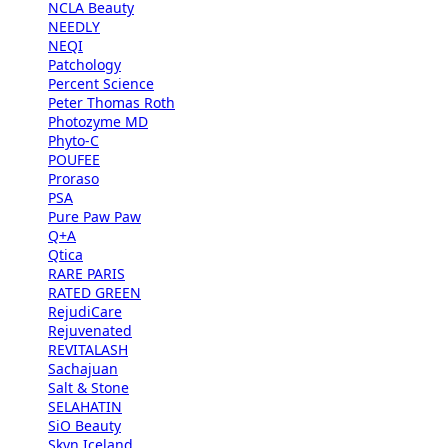
NCLA Beauty
NEEDLY
NEQI
Patchology
Percent Science
Peter Thomas Roth
Photozyme MD
Phyto-C
POUFEE
Proraso
PSA
Pure Paw Paw
Q+A
Qtica
RARE PARIS
RATED GREEN
RejudiCare
Rejuvenated
REVITALASH
Sachajuan
Salt & Stone
SELAHATIN
SiO Beauty
Skyn Iceland