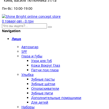
Киев, Василя Тютюнника 51/1а
Пн-Вс: 10:00-19:00
0
товар(-ов)
-
0 грн
Navigation
Лицо
Автозагар
SPF
Глаза и Губы
Уход для Губ
Кожа Вокруг Глаз
Патчи под глаза
Улыбка
Зубные пасты
Зубные щётки
Ополаскиватели
Зубные Нити
Дополнительные помощники
Для детей
Наборы