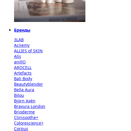
Бренды
3LAB
Acnemy
ALLIES of SKIN
Alís
anillO
AROCELL
Artefacts
Bali Body
Beautyblender
Bella Aura
Bilou
Björn Axén
Bravura London
Brioderme
Clinisoothe+
Colorescience+
Corpus