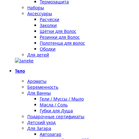
Термозащита
Наборы
Аксессуары
Расчёски
Заколки
Щётки для Волос
Резинки для Волос
Полотенца для волос
Ободки
Для детей
Тело
Ароматы
Беременность
Для Ванны
Гели / Муссы / Мыло
Масла / Соль
Губки для Душа
Подарочные сертификаты
Детский уход
Для Загара
Автозагар