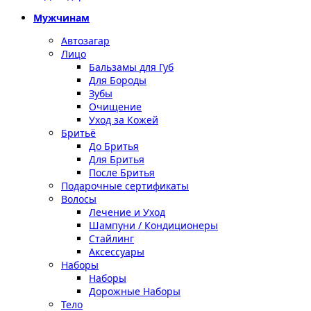
Мужчинам
Автозагар
Лицо
Бальзамы для Губ
Для Бороды
Зубы
Очищение
Уход за Кожей
Бритьё
До Бритья
Для Бритья
После Бритья
Подарочные сертификаты
Волосы
Лечение и Уход
Шампуни / Кондиционеры
Стайлинг
Аксессуары
Наборы
Наборы
Дорожные Наборы
Тело