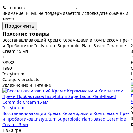
Ваш отзыв
Внимание:
HTML не поддерживается! Используйте обычный
текст!
Продолжить
Похожие товары
Восстанавливающий Крем с Керамидами и Комплексом Пре-
Ч
и Пробиотиков Instytutum Superbiotic Plant-Based Ceramide
2
Cream 15 мл
3
1
7
33582
E
1980
C
Instytutum
Category products
-
Увлажнение и Питание
E
Ч
5
Instytutum
9
Восстанавливающий Крем с Керамидами и Комплексом Пре-
3
и Пробиотиков Instytutum Superbiotic Plant-Based Ceramide
Cream 15 мл
1 980 грн