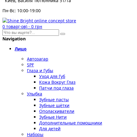
Киев, Василя Тютюнника 51/1а
Пн-Вс: 10:00-19:00
0
товар(-ов)
-
0 грн
Navigation
Лицо
Автозагар
SPF
Глаза и Губы
Уход для Губ
Кожа Вокруг Глаз
Патчи под глаза
Улыбка
Зубные пасты
Зубные щётки
Ополаскиватели
Зубные Нити
Дополнительные помощники
Для детей
Наборы