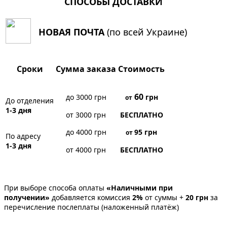
СПОСОБЫ ДОСТАВКИ
НОВАЯ ПОЧТА
(по всей Украине)
Сроки
Сумма заказа
Стоимость
60
до 3000 грн
грн
от
До отделения
1-3 дня
от 3000 грн
БЕСПЛАТНО
до 4000 грн
95
грн
от
По адресу
1-3 дня
от 4000 грн
БЕСПЛАТНО
При выборе способа оплаты
«Наличными при
получении»
добавляется комиссия
2%
от суммы +
20 грн
за
перечисление послеплаты (наложенный платёж)