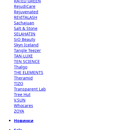
RATED GREEN
RejudiCare
Rejuvenated
REVITALASH
Sachajuan
Salt & Stone
SELAHATIN
SiO Beauty
Skyn Iceland
Tangle Teezer
TAN-LUXE
TEN SCIENCE
Thalgo
THE ELEMENTS
Theramid
TIZO
Transparent Lab
Tree Hut
V.SUN
Whocares
ZOYA
Новинки