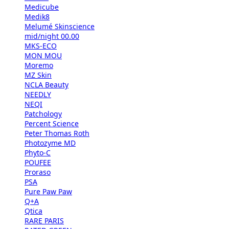
Medicube
Medik8
Melumé Skinscience
mid/night 00.00
MKS-ECO
MON MOU
Moremo
MZ Skin
NCLA Beauty
NEEDLY
NEQI
Patchology
Percent Science
Peter Thomas Roth
Photozyme MD
Phyto-C
POUFEE
Proraso
PSA
Pure Paw Paw
Q+A
Qtica
RARE PARIS