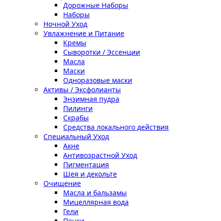
Дорожные Наборы
Наборы
Ночной Уход
Увлажнение и Питание
Кремы
Сыворотки / Эссенции
Масла
Маски
Одноразовые маски
Активы / Эксфолианты
Энзимная пудра
Пилинги
Скрабы
Средства локального действия
Специальный Уход
Акне
Антивозрастной Уход
Пигментация
Шея и декольте
Очищение
Масла и бальзамы
Мицеллярная вода
Гели
Пенки