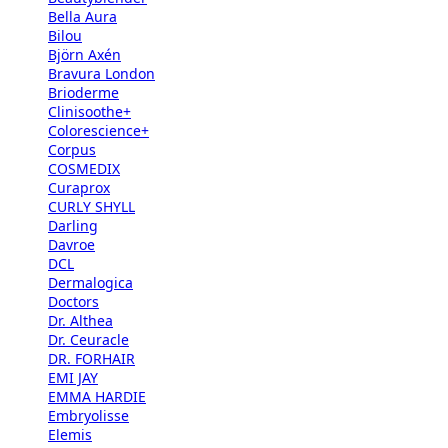
Bella Aura
Bilou
Björn Axén
Bravura London
Brioderme
Clinisoothe+
Colorescience+
Corpus
COSMEDIX
Curaprox
CURLY SHYLL
Darling
Davroe
DCL
Dermalogica
Doctors
Dr. Althea
Dr. Ceuracle
DR. FORHAIR
EMI JAY
EMMA HARDIE
Embryolisse
Elemis