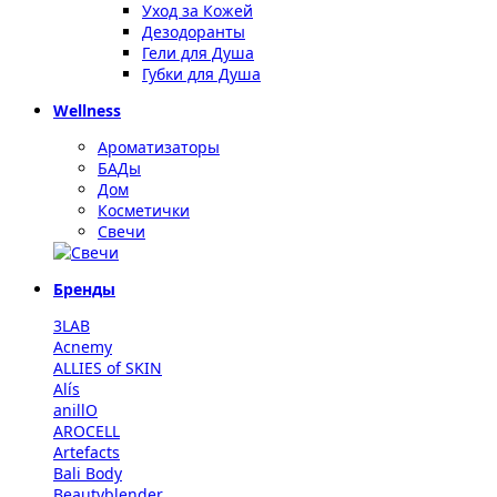
Уход за Кожей
Дезодоранты
Гели для Душа
Губки для Душа
Wellness
Ароматизаторы
БАДы
Дом
Косметички
Свечи
Бренды
3LAB
Acnemy
ALLIES of SKIN
Alís
anillO
AROCELL
Artefacts
Bali Body
Beautyblender