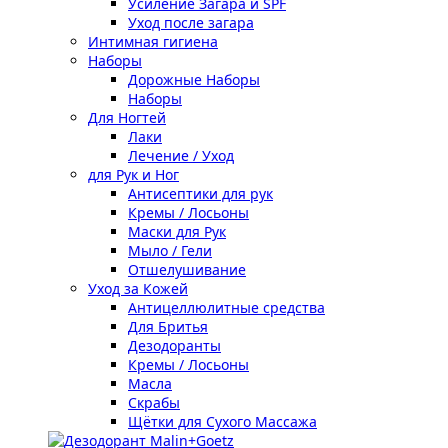
Усиление Загара и SPF
Уход после загара
Интимная гигиена
Наборы
Дорожные Наборы
Наборы
Для Ногтей
Лаки
Лечение / Уход
для Рук и Ног
Антисептики для рук
Кремы / Лосьоны
Маски для Рук
Мыло / Гели
Отшелушивание
Уход за Кожей
Антицеллюлитные средства
Для Бритья
Дезодоранты
Кремы / Лосьоны
Масла
Скрабы
Щётки для Сухого Массажа