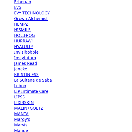
Erborian
Evo
EVY TECHNOLOGY
Grown Alchemist
HEMPZ
HISMILE
HOLIFROG
HURRAW!
HYALULIP
Invisibobble
Instytutum
James Read
Janeke
KRISTIN ESS
La Sultane de Saba
Lebon
LIP Intimate Care
LIPSS
LIXIRSKIN
MALIN+GOETZ
MANTA
Margy's
Marvis
Maude