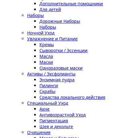
Дополнительные помощники
Для детей
Наборы
Дорожные Наборы
Наборы
Ночной Уход
Увлажнение и Питание
Кремы
Сыворотки / Эссенции
Масла
Маски
Одноразовые маски
Активы / Эксфолианты
Энзимная пудра
Пилинги
Скрабы
Средства локального действия
Специальный Уход
Акне
Антивозрастной Уход
Пигментация
Шея и декольте
Очищение