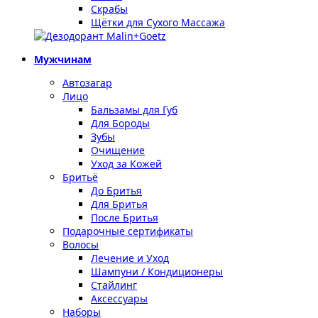
Скрабы
Щётки для Сухого Массажа
Мужчинам
Автозагар
Лицо
Бальзамы для Губ
Для Бороды
Зубы
Очищение
Уход за Кожей
Бритьё
До Бритья
Для Бритья
После Бритья
Подарочные сертификаты
Волосы
Лечение и Уход
Шампуни / Кондиционеры
Стайлинг
Аксессуары
Наборы