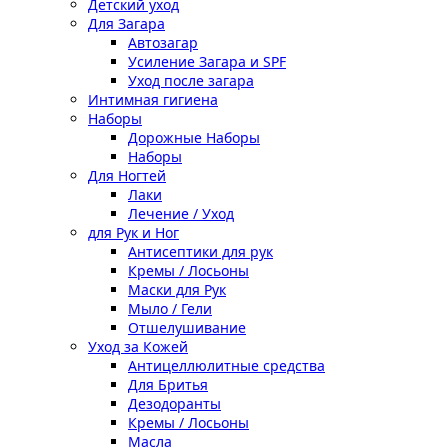
Детский уход
Для Загара
Автозагар
Усиление Загара и SPF
Уход после загара
Интимная гигиена
Наборы
Дорожные Наборы
Наборы
Для Ногтей
Лаки
Лечение / Уход
для Рук и Ног
Антисептики для рук
Кремы / Лосьоны
Маски для Рук
Мыло / Гели
Отшелушивание
Уход за Кожей
Антицеллюлитные средства
Для Бритья
Дезодоранты
Кремы / Лосьоны
Масла