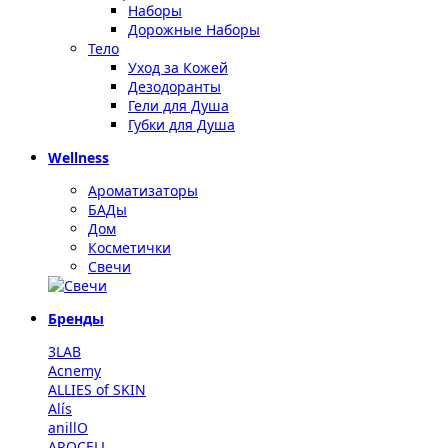
Наборы
Дорожные Наборы
Тело
Уход за Кожей
Дезодоранты
Гели для Душа
Губки для Душа
Wellness
Ароматизаторы
БАДы
Дом
Косметички
Свечи
Бренды
3LAB
Acnemy
ALLIES of SKIN
Alís
anillO
AROCELL