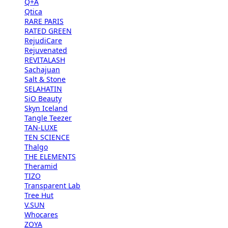
Q+A
Qtica
RARE PARIS
RATED GREEN
RejudiCare
Rejuvenated
REVITALASH
Sachajuan
Salt & Stone
SELAHATIN
SiO Beauty
Skyn Iceland
Tangle Teezer
TAN-LUXE
TEN SCIENCE
Thalgo
THE ELEMENTS
Theramid
TIZO
Transparent Lab
Tree Hut
V.SUN
Whocares
ZOYA