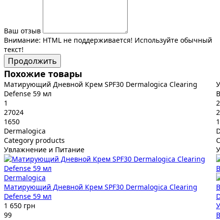
Ваш отзыв
Внимание:
HTML не поддерживается! Используйте обычный
текст!
Продолжить
Похожие товары
Матирующий Дневной Крем SPF30 Dermalogica Clearing
У
Defense 59 мл
B
1
2
27024
2
1650
1
Dermalogica
D
Category products
C
Увлажнение и Питание
Dermalogica
Матирующий Дневной Крем SPF30 Dermalogica Clearing
Defense 59 мл
D
1 650 грн
У
99
B