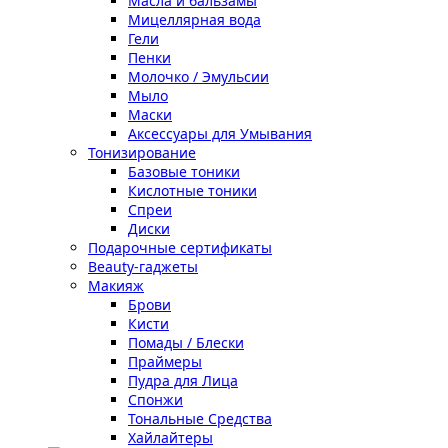
Масла и бальзамы
Мицеллярная вода
Гели
Пенки
Молочко / Эмульсии
Мыло
Маски
Аксессуары для Умывания
Тонизирование
Базовые тоники
Кислотные тоники
Спреи
Диски
Подарочные сертификаты
Beauty-гаджеты
Макияж
Брови
Кисти
Помады / Блески
Праймеры
Пудра для Лица
Спонжи
Тональные Средства
Хайлайтеры