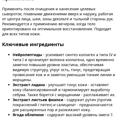
Применять после очищения и нанесения целевых
сывороток; плавными движениями вверх и наружу, работая
от центра лица, шеи, зоны декольте и тыльной стороны рук.
Рекомендуется к применению вечером, когда тело
ориентировано на оптимальное восстановление. Подходит
для всех типов кожи.
Ключевые ингредиенты
Нейропептиды
- усиливает синтез коллаген а типа IV и
типа I и организует волокна коллагена, одно временно
заметно повышая уровни эластина, обеспечивая
видимую структуру, упруг ость, тонус, предотвращая
провисание кож и и заметно уменьшая тонкие линии и
морщины.
Экстракт ладана
- улучшает тонус кожи - оставляет
кожу сбалансированной и гармонизирует выработку
себума. Также борется с морщинами - разглаживает их.
Экстракт листьев фиалки
- содержит рутин (против
покраснений / пятен) и салицилат - предназначаются
для расширенных пор и разжижают кожу.
Ягода облепихи
- содержит высокий уровень омега-7.