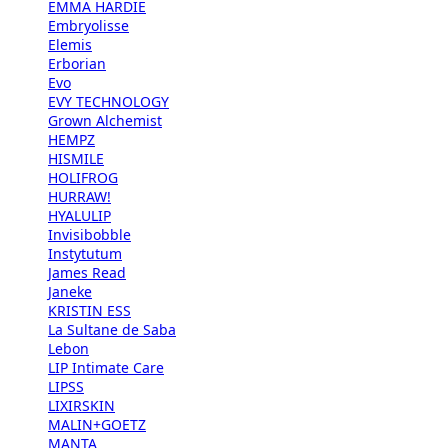
EMMA HARDIE
Embryolisse
Elemis
Erborian
Evo
EVY TECHNOLOGY
Grown Alchemist
HEMPZ
HISMILE
HOLIFROG
HURRAW!
HYALULIP
Invisibobble
Instytutum
James Read
Janeke
KRISTIN ESS
La Sultane de Saba
Lebon
LIP Intimate Care
LIPSS
LIXIRSKIN
MALIN+GOETZ
MANTA