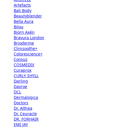
Artefacts
Bali Body
Beautyblender
Bella Aura
Bilou
Björn Axén
Bravura London
Brioderme
Clinisoothe+
Colorescience+
Corpus
COSMEDIX
Curaprox
CURLY SHYLL
Darling
Davroe
DCL
Dermalogica
Doctors
Dr. Althea
Dr. Ceuracle
DR. FORHAIR
EMI JAY