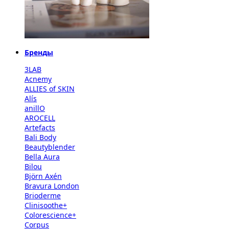
Бренды
3LAB
Acnemy
ALLIES of SKIN
Alís
anillO
AROCELL
Artefacts
Bali Body
Beautyblender
Bella Aura
Bilou
Björn Axén
Bravura London
Brioderme
Clinisoothe+
Colorescience+
Corpus