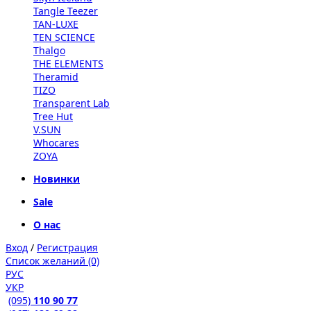
Tangle Teezer
TAN-LUXE
TEN SCIENCE
Thalgo
THE ELEMENTS
Theramid
TIZO
Transparent Lab
Tree Hut
V.SUN
Whocares
ZOYA
Новинки
Sale
О нас
Вход
/
Регистрация
Список желаний (0)
РУС
УКР
(095)
110 90 77