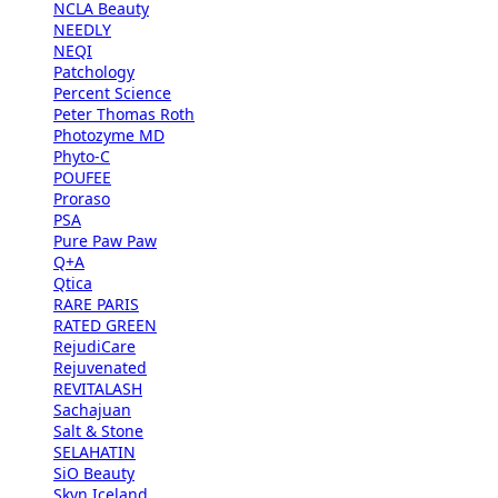
NCLA Beauty
NEEDLY
NEQI
Patchology
Percent Science
Peter Thomas Roth
Photozyme MD
Phyto-C
POUFEE
Proraso
PSA
Pure Paw Paw
Q+A
Qtica
RARE PARIS
RATED GREEN
RejudiCare
Rejuvenated
REVITALASH
Sachajuan
Salt & Stone
SELAHATIN
SiO Beauty
Skyn Iceland