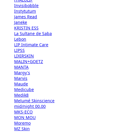
Invisibobble
Instytutum
James Read
Janeke
KRISTIN ESS
La Sultane de Saba
Lebon
LIP Intimate Care
LIPSS
LIXIRSKIN
MALIN+GOETZ
MANTA
Margy's
Marvis
Maude
Medicube
Medik8
Melumé Skinscience
mid/night 00.00
MKS-ECO
MON MOU
Moremo
MZ Skin