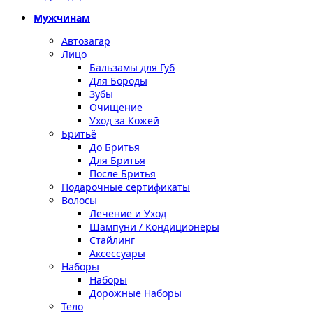
Мужчинам
Автозагар
Лицо
Бальзамы для Губ
Для Бороды
Зубы
Очищение
Уход за Кожей
Бритьё
До Бритья
Для Бритья
После Бритья
Подарочные сертификаты
Волосы
Лечение и Уход
Шампуни / Кондиционеры
Стайлинг
Аксессуары
Наборы
Наборы
Дорожные Наборы
Тело