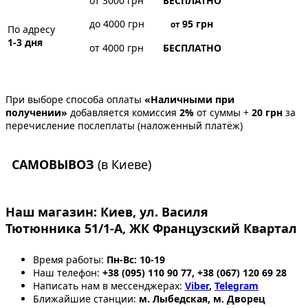
от 3000 грн
БЕСПЛАТНО
до 4000 грн
95
грн
от
По адресу
1-3 дня
от 4000 грн
БЕСПЛАТНО
При выборе способа оплаты
«Наличными при
получении»
добавляется комиссия
2%
от суммы +
20 грн
за
перечисление послеплаты (наложенный платёж)
САМОВЫВОЗ
(в Киеве)
Наш магазин:
Киев, ул. Василя
Тютюнника 51/1-А, ЖК Французский Квартал
Время работы:
Пн-Вс: 10-19
Наш телефон:
+38 (095) 110 90 77, +38 (067) 120 69 28
Написать нам в мессенджерах:
Viber
,
Telegram
Ближайшие станции:
м. Лыбедская, м. Дворец