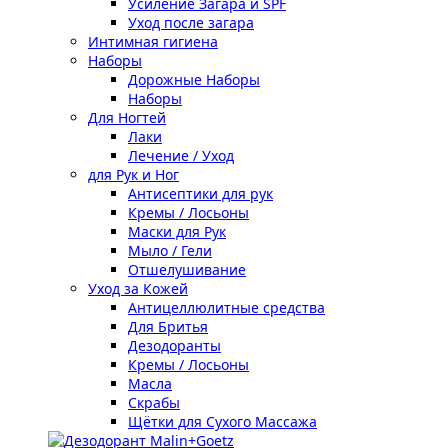
Усиление Загара и SPF
Уход после загара
Интимная гигиена
Наборы
Дорожные Наборы
Наборы
Для Ногтей
Лаки
Лечение / Уход
для Рук и Ног
Антисептики для рук
Кремы / Лосьоны
Маски для Рук
Мыло / Гели
Отшелушивание
Уход за Кожей
Антицеллюлитные средства
Для Бритья
Дезодоранты
Кремы / Лосьоны
Масла
Скрабы
Щётки для Сухого Массажа