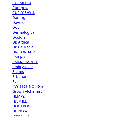
COSMEDIX
Curaprox
CURLY SHYLL
Darling
Davroe
DCL
Dermalogica
Doctors
Dr. Althea
Dr. Ceuracle
DR. FORHAIR
EMI JAY
EMMA HARDIE
Embryolisse
Elemis
Erborian
Evo
EVY TECHNOLOGY
Grown Alchemist
HEMPZ
HISMILE
HOLIFROG
HURRAW!
HYALULIP