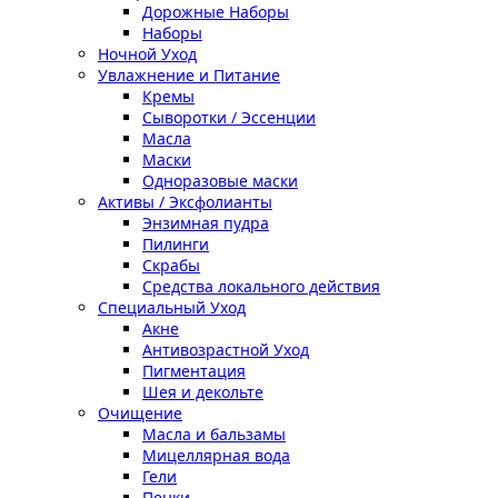
Дорожные Наборы
Наборы
Ночной Уход
Увлажнение и Питание
Кремы
Сыворотки / Эссенции
Масла
Маски
Одноразовые маски
Активы / Эксфолианты
Энзимная пудра
Пилинги
Скрабы
Средства локального действия
Специальный Уход
Акне
Антивозрастной Уход
Пигментация
Шея и декольте
Очищение
Масла и бальзамы
Мицеллярная вода
Гели
Пенки