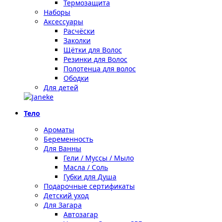
Термозащита
Наборы
Аксессуары
Расчёски
Заколки
Щётки для Волос
Резинки для Волос
Полотенца для волос
Ободки
Для детей
Тело
Ароматы
Беременность
Для Ванны
Гели / Муссы / Мыло
Масла / Соль
Губки для Душа
Подарочные сертификаты
Детский уход
Для Загара
Автозагар