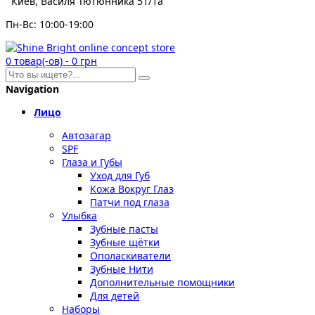
Киев, Василя Тютюнника 51/1а
Пн-Вс: 10:00-19:00
0
товар(-ов)
-
0 грн
Navigation
Лицо
Автозагар
SPF
Глаза и Губы
Уход для Губ
Кожа Вокруг Глаз
Патчи под глаза
Улыбка
Зубные пасты
Зубные щётки
Ополаскиватели
Зубные Нити
Дополнительные помощники
Для детей
Наборы