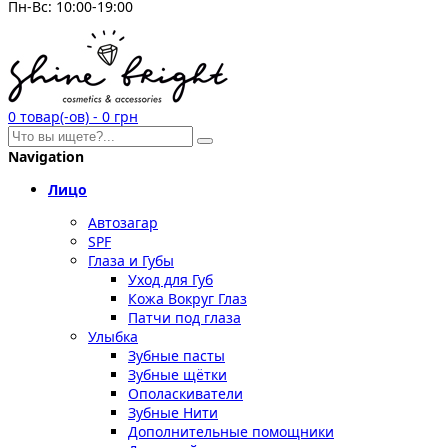
Пн-Вс: 10:00-19:00
0
товар(-ов)
-
0 грн
Navigation
Лицо
Автозагар
SPF
Глаза и Губы
Уход для Губ
Кожа Вокруг Глаз
Патчи под глаза
Улыбка
Зубные пасты
Зубные щётки
Ополаскиватели
Зубные Нити
Дополнительные помощники