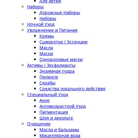
Для детей
Наборы
Дорожные Наборы
Наборы
Ночной Уход
Увлажнение и Питание
Кремы
Сыворотки / Эссенции
Масла
Маски
Одноразовые маски
Активы / Эксфолианты
Энзимная пудра
Пилинги
Скрабы
Средства локального действия
Специальный Уход
Акне
Антивозрастной Уход
Пигментация
Шея и декольте
Очищение
Масла и бальзамы
Мицеллярная вода