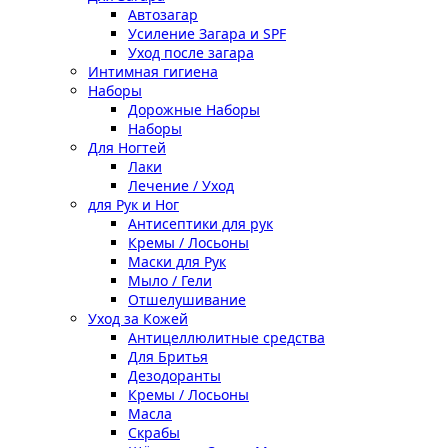
Автозагар
Усиление Загара и SPF
Уход после загара
Интимная гигиена
Наборы
Дорожные Наборы
Наборы
Для Ногтей
Лаки
Лечение / Уход
для Рук и Ног
Антисептики для рук
Кремы / Лосьоны
Маски для Рук
Мыло / Гели
Отшелушивание
Уход за Кожей
Антицеллюлитные средства
Для Бритья
Дезодоранты
Кремы / Лосьоны
Масла
Скрабы