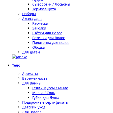
Сыворотки / Лосьоны
Термозащита
Наборы
Аксессуары
Расчёски
Заколки
Щётки для Волос
Резинки для Волос
Полотенца для волос
Ободки
Для детей
Тело
Ароматы
Беременность
Для Ванны
Гели / Муссы / Мыло
Масла / Соль
Губки для Душа
Подарочные сертификаты
Детский уход
Для Загара