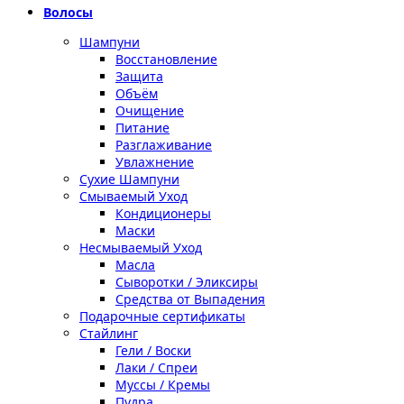
Волосы
Шампуни
Восстановление
Защита
Объём
Очищение
Питание
Разглаживание
Увлажнение
Сухие Шампуни
Смываемый Уход
Кондиционеры
Маски
Несмываемый Уход
Масла
Сыворотки / Эликсиры
Средства от Выпадения
Подарочные сертификаты
Стайлинг
Гели / Воски
Лаки / Спреи
Муссы / Кремы
Пудра