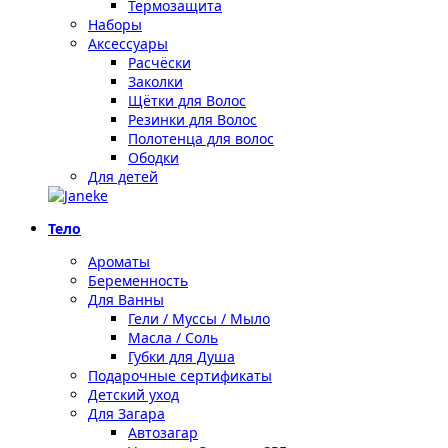
Термозащита
Наборы
Аксессуары
Расчёски
Заколки
Щётки для Волос
Резинки для Волос
Полотенца для волос
Ободки
Для детей
Тело
Ароматы
Беременность
Для Ванны
Гели / Муссы / Мыло
Масла / Соль
Губки для Душа
Подарочные сертификаты
Детский уход
Для Загара
Автозагар