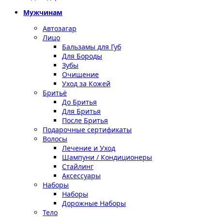
Мужчинам
Автозагар
Лицо
Бальзамы для Губ
Для Бороды
Зубы
Очищение
Уход за Кожей
Бритьё
До Бритья
Для Бритья
После Бритья
Подарочные сертификаты
Волосы
Лечение и Уход
Шампуни / Кондиционеры
Стайлинг
Аксессуары
Наборы
Наборы
Дорожные Наборы
Тело