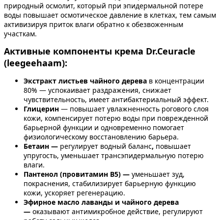
природный осмолит, который при эпидермальной потере
воды повышает осмотическое давление в клетках, тем самым
активизируя приток влаги обратно к обезвоженным
участкам.
Активные компоненты крема Dr.Ceuracle
(leegeehaam):
Экстракт листьев чайного дерева
в концентрации
80% — успокаивает раздражения, снижает
чувствительность, имеет антибактериальный эффект.
Глицерин
— повышает увлажненность рогового слоя
кожи, компенсирует потерю воды при поврежденной
барьерной функции и одновременно помогает
физиологическому восстановлению барьера.
Бетаин —
регулирует водный баланс
,
повышает
упругость, уменьшает трансэпидермальную потерю
влаги.
Пантенол (провитамин В5) —
уменьшает зуд,
покраснения, стабилизирует барьерную функцию
кожи, ускоряет регенерацию.
Эфирное масло лаванды и чайного дерева
—
оказывают антимикробное действие, регулируют