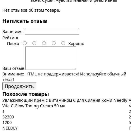
акне, Сухая, Чувствительная и реактивная
Нет отзывов об этом товаре.
Написать отзыв
Ваше имя:
Рейтинг
Плохо
Хорошо
Ваш отзыв
Внимание:
HTML не поддерживается! Используйте обычный
текст!
Продолжить
Похожие товары
Увлажняющий Крем с Витамином C для Сияния Кожи Needly
А
Vita C Glow Toning Cream 50 мл
1
2
32309
2
1200
5
NEEDLY
T