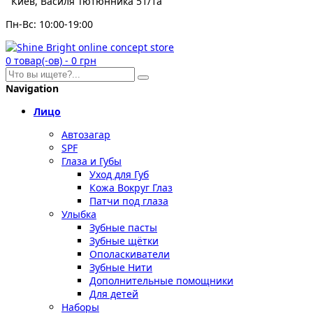
Киев, Василя Тютюнника 51/1а
Пн-Вс: 10:00-19:00
0
товар(-ов)
-
0 грн
Navigation
Лицо
Автозагар
SPF
Глаза и Губы
Уход для Губ
Кожа Вокруг Глаз
Патчи под глаза
Улыбка
Зубные пасты
Зубные щётки
Ополаскиватели
Зубные Нити
Дополнительные помощники
Для детей
Наборы