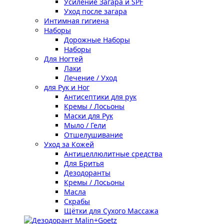
Усиление Загара и SPF
Уход после загара
Интимная гигиена
Наборы
Дорожные Наборы
Наборы
Для Ногтей
Лаки
Лечение / Уход
для Рук и Ног
Антисептики для рук
Кремы / Лосьоны
Маски для Рук
Мыло / Гели
Отшелушивание
Уход за Кожей
Антицеллюлитные средства
Для Бритья
Дезодоранты
Кремы / Лосьоны
Масла
Скрабы
Щётки для Сухого Массажа