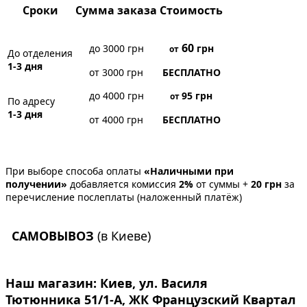
Сроки
Сумма заказа
Стоимость
60
до 3000 грн
грн
от
До отделения
1-3 дня
от 3000 грн
БЕСПЛАТНО
до 4000 грн
95
грн
от
По адресу
1-3 дня
от 4000 грн
БЕСПЛАТНО
При выборе способа оплаты
«Наличными при
получении»
добавляется комиссия
2%
от суммы +
20 грн
за
перечисление послеплаты (наложенный платёж)
САМОВЫВОЗ
(в Киеве)
Наш магазин:
Киев, ул. Василя
Тютюнника 51/1-А, ЖК Французский Квартал