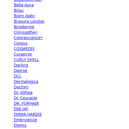
Bella Aura
Bilou
Björn Axén
Bravura London
Brioderme
Clinisoothe+
Colorescience+
Corpus
COSMEDIX
Curaprox
CURLY SHYLL
Darling
Davroe
DCL
Dermalogica
Doctors
Dr. Althea
Dr. Ceuracle
DR. FORHAIR
EMI JAY
EMMA HARDIE
Embryolisse
Elemis