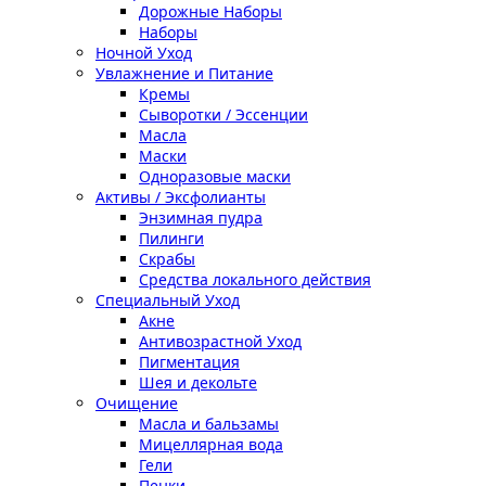
Дорожные Наборы
Наборы
Ночной Уход
Увлажнение и Питание
Кремы
Сыворотки / Эссенции
Масла
Маски
Одноразовые маски
Активы / Эксфолианты
Энзимная пудра
Пилинги
Скрабы
Средства локального действия
Специальный Уход
Акне
Антивозрастной Уход
Пигментация
Шея и декольте
Очищение
Масла и бальзамы
Мицеллярная вода
Гели
Пенки