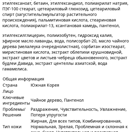
этилгексаноат, бетаин, этилгександиол, полиакрилат натрия,
ПЭГ-100 стеарат, цетеариловый глюкозид, цетеариловый
спирт (загуститель/эмульгатор растительного
происхождения), пальмитиновая кислота, стеариновая
кислота, полиакрилат-13, ксантановая камедь, пантенол,
этилгексилглицерин, полиизобутен, гидроксид калия,
эфирное масло лаванды, вода, полисорбат-20, масло чайного
дерева (мелалеука очереднолистная), сорбитан изостеарат,
миристиновая кислота, экстракт облепихи крушновидной,
экстракт цветов и листьев чебреца обыкновенного, экстракт
будлеи Давида, экстракт центеллы азиатской, вода
гамамелиса.
Общая информация
Страна
Южная Корея
Лицо
Ключевые
Чайное дерево, Пантенол
ингредиенты
Проблемы/
Раздражение, Чувствительность, Увлажнение,
Решения
Потеря упругости
Жирная, Для всех типов, Комбинированная,
Тип кожи
Нормальная, Зрелая, Проблемная и склонная к