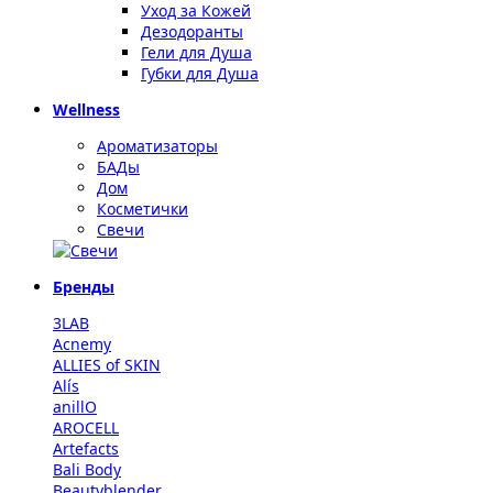
Уход за Кожей
Дезодоранты
Гели для Душа
Губки для Душа
Wellness
Ароматизаторы
БАДы
Дом
Косметички
Свечи
Бренды
3LAB
Acnemy
ALLIES of SKIN
Alís
anillO
AROCELL
Artefacts
Bali Body
Beautyblender