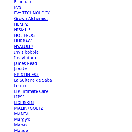
Erborian
Evo
EVY TECHNOLOGY
Grown Alchemist
HEMPZ
HISMILE
HOLIFROG
HURRAW!
HYALULIP
Invisibobble
Instytutum
James Read
Janeke
KRISTIN ESS
La Sultane de Saba
Lebon
LIP Intimate Care
LIPSS
LIXIRSKIN
MALIN+GOETZ
MANTA
Margy's
Marvis
Maude