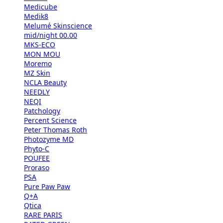
Medicube
Medik8
Melumé Skinscience
mid/night 00.00
MKS-ECO
MON MOU
Moremo
MZ Skin
NCLA Beauty
NEEDLY
NEQI
Patchology
Percent Science
Peter Thomas Roth
Photozyme MD
Phyto-C
POUFEE
Proraso
PSA
Pure Paw Paw
Q+A
Qtica
RARE PARIS