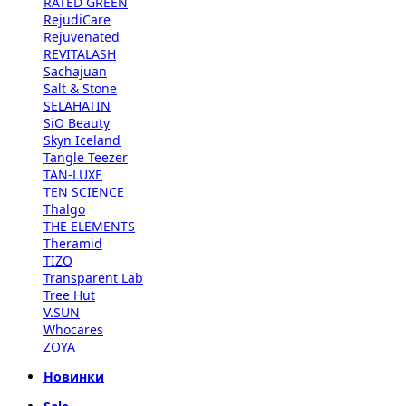
RATED GREEN
RejudiCare
Rejuvenated
REVITALASH
Sachajuan
Salt & Stone
SELAHATIN
SiO Beauty
Skyn Iceland
Tangle Teezer
TAN-LUXE
TEN SCIENCE
Thalgo
THE ELEMENTS
Theramid
TIZO
Transparent Lab
Tree Hut
V.SUN
Whocares
ZOYA
Новинки