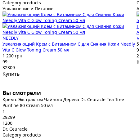
Category products
C
Увлажнение и Питание
А
T
А
NEEDLY
Увлажняющий Крем с Витамином C для Сияния Кожи Needly
5
Vita C Glow Toning Cream 50 мл
9
1 200 грн
2
99
32309
Купить
Вы смотрели
Крем с Экстрактом Чайного Дерева Dr. Ceuracle Tea Tree
Purifine 80 Cream 50 мл
1
29299
1200
Dr. Ceuracle
Category products