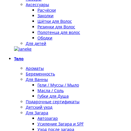
Аксессуары
Расчёски
Заколки
Щётки для Волос
Резинки для Волос
Полотенца для волос
Ободки
Для детей
Тело
Ароматы
Беременность
Для Ванны
Гели / Муссы / Мыло
Масла / Соль
Губки для Душа
Подарочные сертификаты
Детский уход
Для Загара
Автозагар
Усиление Загара и SPF
Уход после загара