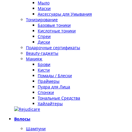
Мыло
Маски
Аксессуары для Умывания
Тонизирование
Базовые тоники
Кислотные тоники
Спреи
Диски
Подарочные сертификаты
Beauty-гаджеты
Макияж
Брови
Кисти
Помады / Блески
Праймеры
Пудра для Лица
Спонжи
Тональные Средства
Хайлайтеры
Волосы
Шампуни