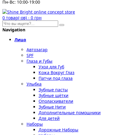
Пн-Вс: 10:00-19:00
0
товар(-ов)
-
0 грн
Navigation
Лицо
Автозагар
SPF
Глаза и Губы
Уход для Губ
Кожа Вокруг Глаз
Патчи под глаза
Улыбка
Зубные пасты
Зубные щётки
Ополаскиватели
Зубные Нити
Дополнительные помощники
Для детей
Наборы
Дорожные Наборы