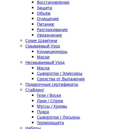
Восстановление
Защита
Объём
Очищение
Питание
Разглаживание
Увлажнение
Сухие Шампуни
Смываемый Уход
Кондиционеры
Маски
Несмываемый Уход
Масла
Сыворотки / Эликсиры
Средства от Выпадения
Подарочные сертификаты
Стайлинг
Гели / Воски
Лаки / Спреи
Муссы / Кремы
Пудра
Сыворотки / Лосьоны
Термозащита
Наборы