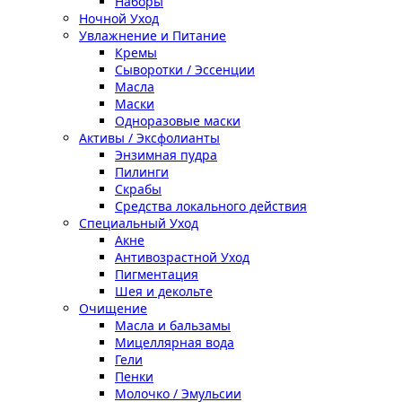
Наборы
Ночной Уход
Увлажнение и Питание
Кремы
Сыворотки / Эссенции
Масла
Маски
Одноразовые маски
Активы / Эксфолианты
Энзимная пудра
Пилинги
Скрабы
Средства локального действия
Специальный Уход
Акне
Антивозрастной Уход
Пигментация
Шея и декольте
Очищение
Масла и бальзамы
Мицеллярная вода
Гели
Пенки
Молочко / Эмульсии