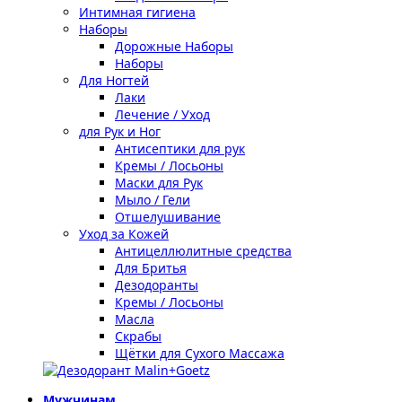
Интимная гигиена
Наборы
Дорожные Наборы
Наборы
Для Ногтей
Лаки
Лечение / Уход
для Рук и Ног
Антисептики для рук
Кремы / Лосьоны
Маски для Рук
Мыло / Гели
Отшелушивание
Уход за Кожей
Антицеллюлитные средства
Для Бритья
Дезодоранты
Кремы / Лосьоны
Масла
Скрабы
Щётки для Сухого Массажа
Мужчинам