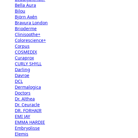
Bella Aura
Bilou
Björn Axén
Bravura London
Brioderme
Clinisoothe+
Colorescience+
Corpus
COSMEDIX
Curaprox
CURLY SHYLL
Darling
Davroe
DCL
Dermalogica
Doctors
Dr. Althea
Dr. Ceuracle
DR. FORHAIR
EMI JAY
EMMA HARDIE
Embryolisse
Elemis