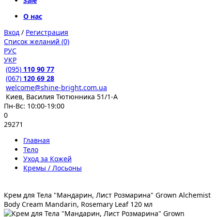
Sale
О нас
Вход
/
Регистрация
Список желаний (0)
РУС
УКР
(095)
110 90 77
(067)
120 69 28
welcome@shine-bright.com.ua
Киев, Василия Тютюнника 51/1-А
Пн-Вс: 10:00-19:00
0
29271
Главная
Тело
Уход за Кожей
Кремы / Лосьоны
Крем для Тела "Мандарин, Лист Розмарина" Grown Alchemist
Body Cream Mandarin, Rosemary Leaf 120 мл