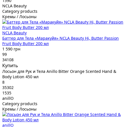
1590
NCLA Beauty
Category products
Кремы / Лосьоны
NCLA Beauty
Баттер для Тела «Маракуйя» NCLA Beauty Hi, Butter Passion
Fruit Body Butter 200 мл
1 590 грн
99
34108
Купить
Лосьон для Рук и Тела Anillo Bitter Orange Scented Hand &
Body Lotion 450 мл
8
35302
1535
anillO
Category products
Кремы / Лосьоны
anillO