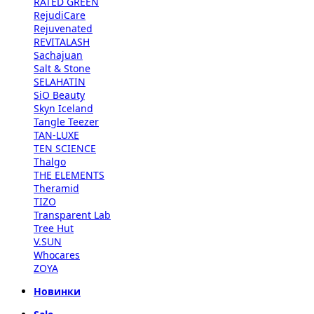
RATED GREEN
RejudiCare
Rejuvenated
REVITALASH
Sachajuan
Salt & Stone
SELAHATIN
SiO Beauty
Skyn Iceland
Tangle Teezer
TAN-LUXE
TEN SCIENCE
Thalgo
THE ELEMENTS
Theramid
TIZO
Transparent Lab
Tree Hut
V.SUN
Whocares
ZOYA
Новинки