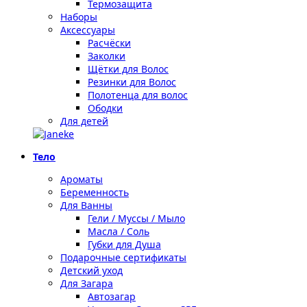
Термозащита
Наборы
Аксессуары
Расчёски
Заколки
Щётки для Волос
Резинки для Волос
Полотенца для волос
Ободки
Для детей
Тело
Ароматы
Беременность
Для Ванны
Гели / Муссы / Мыло
Масла / Соль
Губки для Душа
Подарочные сертификаты
Детский уход
Для Загара
Автозагар