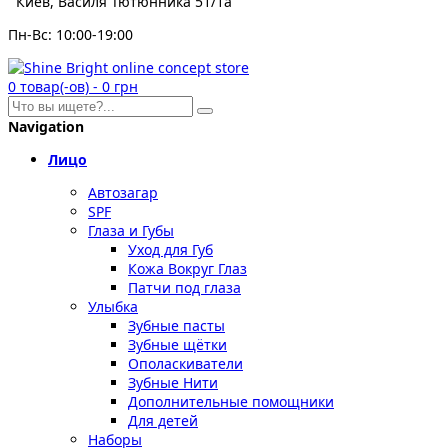
Киев, Василя Тютюнника 51/1а
Пн-Вс: 10:00-19:00
0
товар(-ов)
-
0 грн
Navigation
Лицо
Автозагар
SPF
Глаза и Губы
Уход для Губ
Кожа Вокруг Глаз
Патчи под глаза
Улыбка
Зубные пасты
Зубные щётки
Ополаскиватели
Зубные Нити
Дополнительные помощники
Для детей
Наборы