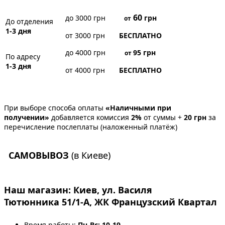
60
до 3000 грн
грн
от
До отделения
1-3 дня
от 3000 грн
БЕСПЛАТНО
до 4000 грн
95
грн
от
По адресу
1-3 дня
от 4000 грн
БЕСПЛАТНО
При выборе способа оплаты
«Наличными при
получении»
добавляется комиссия
2%
от суммы +
20 грн
за
перечисление послеплаты (наложенный платёж)
САМОВЫВОЗ
(в Киеве)
Наш магазин:
Киев, ул. Василя
Тютюнника 51/1-А, ЖК Французский Квартал
Время работы:
Пн-Вс: 10-19