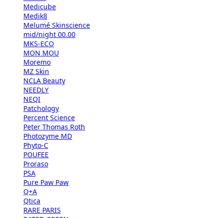
Medicube
Medik8
Melumé Skinscience
mid/night 00.00
MKS-ECO
MON MOU
Moremo
MZ Skin
NCLA Beauty
NEEDLY
NEQI
Patchology
Percent Science
Peter Thomas Roth
Photozyme MD
Phyto-C
POUFEE
Proraso
PSA
Pure Paw Paw
Q+A
Qtica
RARE PARIS