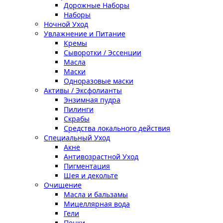
Дорожные Наборы
Наборы
Ночной Уход
Увлажнение и Питание
Кремы
Сыворотки / Эссенции
Масла
Маски
Одноразовые маски
Активы / Эксфолианты
Энзимная пудра
Пилинги
Скрабы
Средства локального действия
Специальный Уход
Акне
Антивозрастной Уход
Пигментация
Шея и декольте
Очищение
Масла и бальзамы
Мицеллярная вода
Гели
Пенки