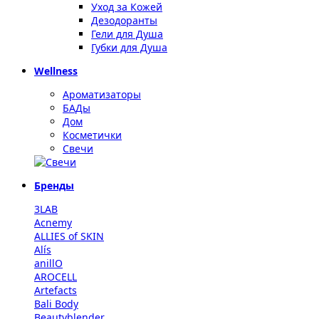
Уход за Кожей
Дезодоранты
Гели для Душа
Губки для Душа
Wellness
Ароматизаторы
БАДы
Дом
Косметички
Свечи
Бренды
3LAB
Acnemy
ALLIES of SKIN
Alís
anillO
AROCELL
Artefacts
Bali Body
Beautyblender