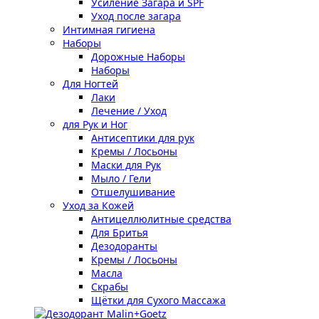
Усиление Загара и SPF
Уход после загара
Интимная гигиена
Наборы
Дорожные Наборы
Наборы
Для Ногтей
Лаки
Лечение / Уход
для Рук и Ног
Антисептики для рук
Кремы / Лосьоны
Маски для Рук
Мыло / Гели
Отшелушивание
Уход за Кожей
Антицеллюлитные средства
Для Бритья
Дезодоранты
Кремы / Лосьоны
Масла
Скрабы
Щётки для Сухого Массажа