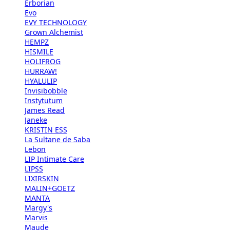
Erborian
Evo
EVY TECHNOLOGY
Grown Alchemist
HEMPZ
HISMILE
HOLIFROG
HURRAW!
HYALULIP
Invisibobble
Instytutum
James Read
Janeke
KRISTIN ESS
La Sultane de Saba
Lebon
LIP Intimate Care
LIPSS
LIXIRSKIN
MALIN+GOETZ
MANTA
Margy's
Marvis
Maude