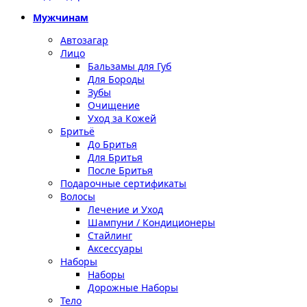
Мужчинам
Автозагар
Лицо
Бальзамы для Губ
Для Бороды
Зубы
Очищение
Уход за Кожей
Бритьё
До Бритья
Для Бритья
После Бритья
Подарочные сертификаты
Волосы
Лечение и Уход
Шампуни / Кондиционеры
Стайлинг
Аксессуары
Наборы
Наборы
Дорожные Наборы
Тело