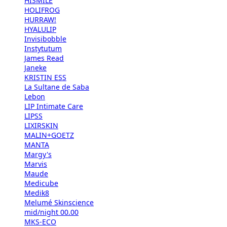
HISMILE
HOLIFROG
HURRAW!
HYALULIP
Invisibobble
Instytutum
James Read
Janeke
KRISTIN ESS
La Sultane de Saba
Lebon
LIP Intimate Care
LIPSS
LIXIRSKIN
MALIN+GOETZ
MANTA
Margy's
Marvis
Maude
Medicube
Medik8
Melumé Skinscience
mid/night 00.00
MKS-ECO