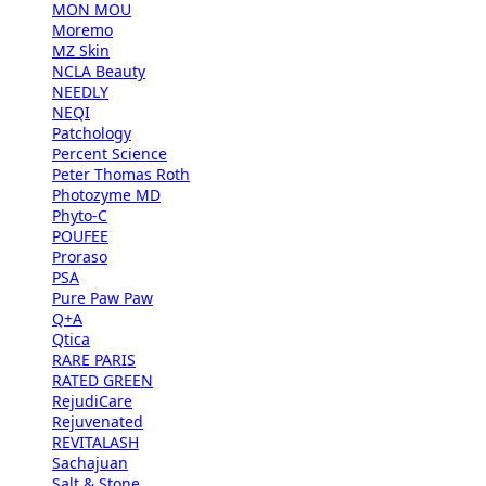
MON MOU
Moremo
MZ Skin
NCLA Beauty
NEEDLY
NEQI
Patchology
Percent Science
Peter Thomas Roth
Photozyme MD
Phyto-C
POUFEE
Proraso
PSA
Pure Paw Paw
Q+A
Qtica
RARE PARIS
RATED GREEN
RejudiCare
Rejuvenated
REVITALASH
Sachajuan
Salt & Stone