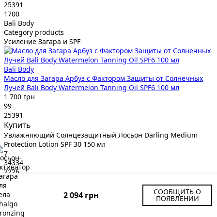
25391
1700
Bali Body
Category products
Усиление Загара и SPF
Bali Body
Масло для Загара Арбуз с Фактором Защиты от Солнечных
Лучей Bali Body Watermelon Tanning Oil SPF6 100 мл
1 700 грн
99
25391
Купить
Увлажняющий Солнцезащитный Лосьон Darling Medium
Protection Lotion SPF 30 150 мл
7
34334
2226
Darling
Category products
СООБЩИТЬ О
2 094 грн
ПОЯВЛЕНИИ
Усиление Загара и SPF