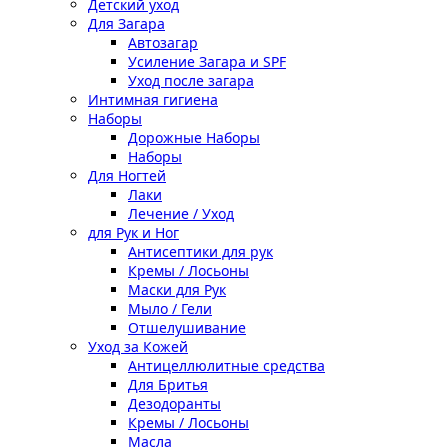
Детский уход
Для Загара
Автозагар
Усиление Загара и SPF
Уход после загара
Интимная гигиена
Наборы
Дорожные Наборы
Наборы
Для Ногтей
Лаки
Лечение / Уход
для Рук и Ног
Антисептики для рук
Кремы / Лосьоны
Маски для Рук
Мыло / Гели
Отшелушивание
Уход за Кожей
Антицеллюлитные средства
Для Бритья
Дезодоранты
Кремы / Лосьоны
Масла