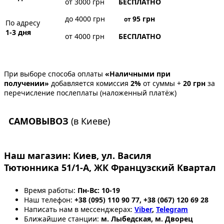
от 3000 грн
БЕСПЛАТНО
до 4000 грн
95
грн
от
По адресу
1-3 дня
от 4000 грн
БЕСПЛАТНО
При выборе способа оплаты
«Наличными при
получении»
добавляется комиссия
2%
от суммы +
20 грн
за
перечисление послеплаты (наложенный платёж)
САМОВЫВОЗ
(в Киеве)
Наш магазин:
Киев, ул. Василя
Тютюнника 51/1-А, ЖК Французский Квартал
Время работы:
Пн-Вс: 10-19
Наш телефон:
+38 (095) 110 90 77, +38 (067) 120 69 28
Написать нам в мессенджерах:
Viber
,
Telegram
Ближайшие станции:
м. Лыбедская, м. Дворец