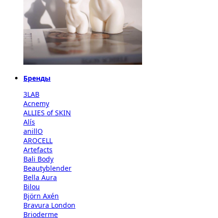
Бренды
3LAB
Acnemy
ALLIES of SKIN
Alís
anillO
AROCELL
Artefacts
Bali Body
Beautyblender
Bella Aura
Bilou
Björn Axén
Bravura London
Brioderme