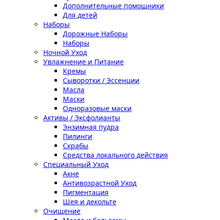
Дополнительные помощники
Для детей
Наборы
Дорожные Наборы
Наборы
Ночной Уход
Увлажнение и Питание
Кремы
Сыворотки / Эссенции
Масла
Маски
Одноразовые маски
Активы / Эксфолианты
Энзимная пудра
Пилинги
Скрабы
Средства локального действия
Специальный Уход
Акне
Антивозрастной Уход
Пигментация
Шея и декольте
Очищение