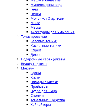
Масла и бальзамы
Мицеллярная вода
Гели
Пенки
Молочко / Эмульсии
Мыло
Маски
Аксессуары для Умывания
Тонизирование
Базовые тоники
Кислотные тоники
Спреи
Диски
Подарочные сертификаты
Beauty-гаджеты
Макияж
Брови
Кисти
Помады / Блески
Праймеры
Пудра для Лица
Спонжи
Тональные Средства
Хайлайтеры