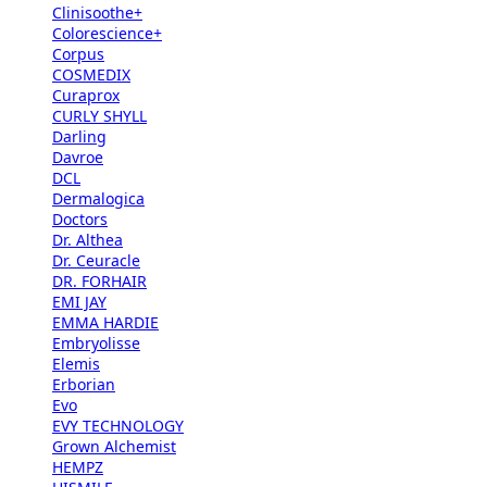
Clinisoothe+
Colorescience+
Corpus
COSMEDIX
Curaprox
CURLY SHYLL
Darling
Davroe
DCL
Dermalogica
Doctors
Dr. Althea
Dr. Ceuracle
DR. FORHAIR
EMI JAY
EMMA HARDIE
Embryolisse
Elemis
Erborian
Evo
EVY TECHNOLOGY
Grown Alchemist
HEMPZ