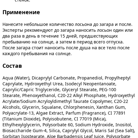
Применение
Нанесите небольшое количество лосьона до загара и после.
Эксперты рекомендуют до загара наносить лосьон один или
два раза в день в течение 15 дней, предшествующих
пребыванию на солнце, а затем в период всего отпуска.
После загара стоит наносить после душа на все тело после
каждого пребывания на солнце.
Состав
Aqua (Water), Dicaprylyl Carbonate, Propanediol, Propylheptyl
Caprylate, Hydroxyethyl Urea, Isodecyl Neopentanoate,
Caprylic/Capric Triglyceride, Glyceryl Stearate, PEG-100
Stearate, Phenoxyethanol, C20-22 Alkyl Phosphate, Hydroxyethyl
Acrylate/Sodium Acryloyldimethyl Taurate Copolymer, C20-22
Alcohols, Glycerin, Squalane, Chlorphenesin, Xanthan Gum,
Polyacrylate-13, Algae Extract, Parfum (Fragrance), CI 77891
(Titanium Dioxide), Polyisobutene, CI 77019 (Mica),
Ethylhexylglycerin, Polysorbate 60, Sodium Hydroxide, Inositol,
Biosaccharide Gum-4, Silica, Caprylyl Glycol, Maris Sal (Sea Salt),
Sorbitan Isostearate, Aloe Barbadensis Leaf Juice, Polysorbate