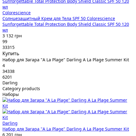
Colorescience
Солнцезащитный Крем для Тела SPF 50 Colorescience
Sunforgettable Total Protection Body Shield Classic SPF 50 120
мл
3 132 грн
99
33315
Купить
Набор для Загара "A La Plage" Darling A La Plage Summer Kit
4
34338
6201
Darling
Category products
Наборы
Darling
Набор для Загара "A La Plage" Darling A La Plage Summer Kit
6 201 грн