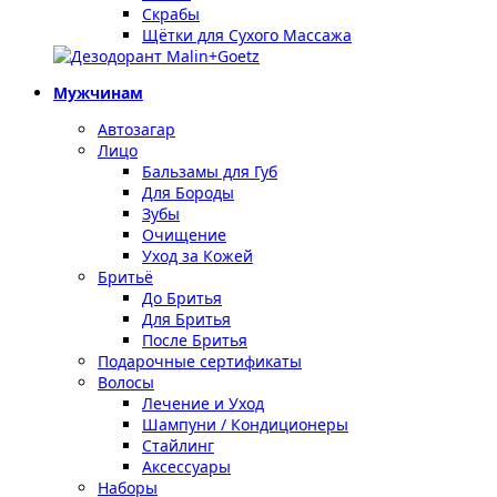
Скрабы
Щётки для Сухого Массажа
Мужчинам
Автозагар
Лицо
Бальзамы для Губ
Для Бороды
Зубы
Очищение
Уход за Кожей
Бритьё
До Бритья
Для Бритья
После Бритья
Подарочные сертификаты
Волосы
Лечение и Уход
Шампуни / Кондиционеры
Стайлинг
Аксессуары
Наборы