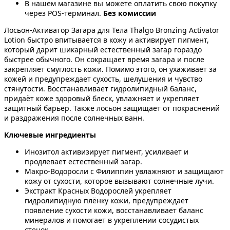
В нашем магазине вы можете оплатить свою покупку
через POS-терминал.
Без комиссии
Лосьон-Активатор Загара для Тела Thalgo Bronzing Activator
Lotion быстро впитывается в кожу и активирует пигмент,
который дарит шикарный естественный загар гораздо
быстрее обычного. Он сокращает время загара и после
закрепляет смуглость кожи. Помимо этого, он ухаживает за
кожей и предупреждает сухость, шелушения и чувство
стянутости. Восстанавливает гидролипидный баланс,
придаёт коже здоровый блеск, увлажняет и укрепляет
защитный барьер. Также лосьон защищает от покраснений
и раздражения после солнечных ванн.
Ключевые ингредиенты
Инозитол активизирует пигмент, усиливает и
продлевает естественный загар.
Макро-Водоросли с Филиппин увлажняют и защищают
кожу от сухости, которое вызывают солнечные лучи.
Экстракт Красных Водорослей укрепляет
гидролипидную плёнку кожи, предупреждает
появление сухости кожи, восстанавливает баланс
минералов и помогает в укреплении сосудистых
стенок.