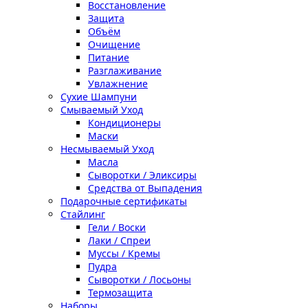
Восстановление
Защита
Объём
Очищение
Питание
Разглаживание
Увлажнение
Сухие Шампуни
Смываемый Уход
Кондиционеры
Маски
Несмываемый Уход
Масла
Сыворотки / Эликсиры
Средства от Выпадения
Подарочные сертификаты
Стайлинг
Гели / Воски
Лаки / Спреи
Муссы / Кремы
Пудра
Сыворотки / Лосьоны
Термозащита
Наборы