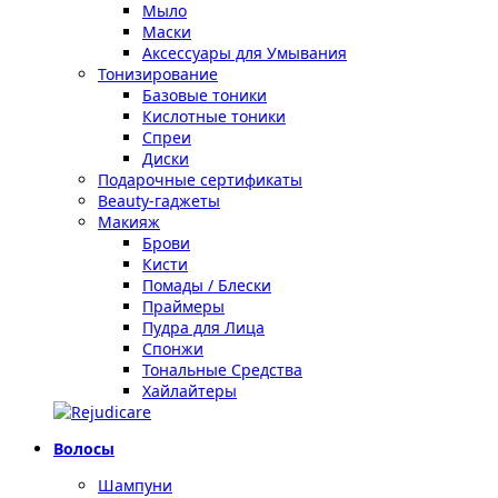
Мыло
Маски
Аксессуары для Умывания
Тонизирование
Базовые тоники
Кислотные тоники
Спреи
Диски
Подарочные сертификаты
Beauty-гаджеты
Макияж
Брови
Кисти
Помады / Блески
Праймеры
Пудра для Лица
Спонжи
Тональные Средства
Хайлайтеры
Волосы
Шампуни