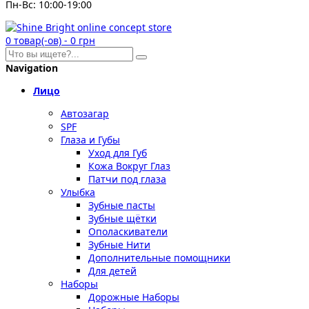
Пн-Вс: 10:00-19:00
0
товар(-ов)
-
0 грн
Navigation
Лицо
Автозагар
SPF
Глаза и Губы
Уход для Губ
Кожа Вокруг Глаз
Патчи под глаза
Улыбка
Зубные пасты
Зубные щётки
Ополаскиватели
Зубные Нити
Дополнительные помощники
Для детей
Наборы
Дорожные Наборы