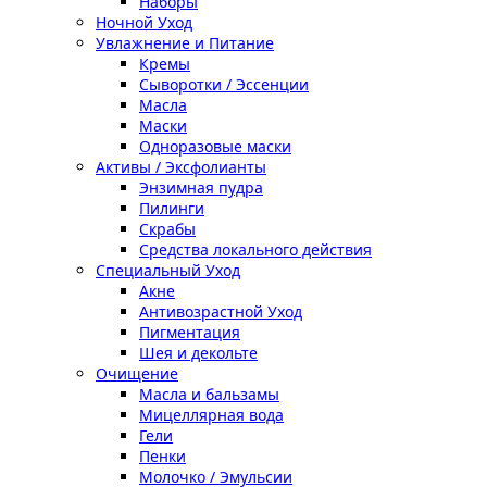
Наборы
Ночной Уход
Увлажнение и Питание
Кремы
Сыворотки / Эссенции
Масла
Маски
Одноразовые маски
Активы / Эксфолианты
Энзимная пудра
Пилинги
Скрабы
Средства локального действия
Специальный Уход
Акне
Антивозрастной Уход
Пигментация
Шея и декольте
Очищение
Масла и бальзамы
Мицеллярная вода
Гели
Пенки
Молочко / Эмульсии