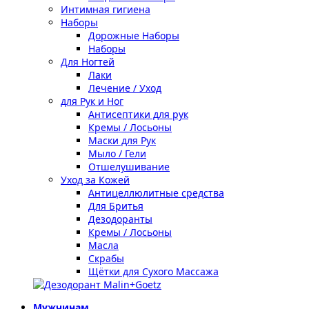
Интимная гигиена
Наборы
Дорожные Наборы
Наборы
Для Ногтей
Лаки
Лечение / Уход
для Рук и Ног
Антисептики для рук
Кремы / Лосьоны
Маски для Рук
Мыло / Гели
Отшелушивание
Уход за Кожей
Антицеллюлитные средства
Для Бритья
Дезодоранты
Кремы / Лосьоны
Масла
Скрабы
Щётки для Сухого Массажа
Мужчинам