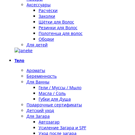
Аксессуары
Расчёски
Заколки
Щётки для Волос
Резинки для Волос
Полотенца для волос
Ободки
Для детей
Тело
Ароматы
Беременность
Для Ванны
Гели / Муссы / Мыло
Масла / Соль
Губки для Душа
Подарочные сертификаты
Детский уход
Для Загара
Автозагар
Усиление Загара и SPF
Уход после загара