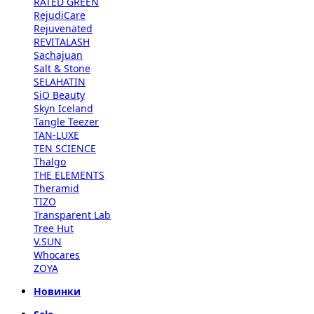
RATED GREEN
RejudiCare
Rejuvenated
REVITALASH
Sachajuan
Salt & Stone
SELAHATIN
SiO Beauty
Skyn Iceland
Tangle Teezer
TAN-LUXE
TEN SCIENCE
Thalgo
THE ELEMENTS
Theramid
TIZO
Transparent Lab
Tree Hut
V.SUN
Whocares
ZOYA
Новинки