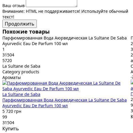
Ваш отзыв
Внимание:
HTML не поддерживается! Используйте обычный
текст!
Продолжить
Похожие товары
Парфюмированная Вода Аюрведическая La Sultane De Saba
П
Ayurvedic Eau De Parfum 100 мл
2
1
3
31504
2
5720
a
La Sultane de Saba
C
Category products
Ароматы
-
a
П
La Sultane de Saba
2
Парфюмированная Вода Аюрведическая La Sultane De Saba
9
Ayurvedic Eau De Parfum 100 мл
3
5 720 грн
99
31504
Купить