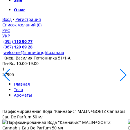
Sale
О нас
Вход
/
Регистрация
Список желаний (0)
РУС
УКР
(095)
110 90 77
(067)
120 69 28
welcome@shine-bright.com.ua
Киев, Василия Тютюнника 51/1-А
Пн-Вс: 10:00-19:00
1
27905
Главная
Тело
Ароматы
Парфюмированная Вода "Каннабис" MALIN+GOETZ Cannabis
Eau De Parfum 50 мл