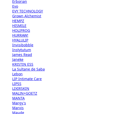
Erborian
Evo
EVY TECHNOLOGY
Grown Alchemist
HEMPZ
HISMILE
HOLIFROG
HURRAW!
HYALULIP
Invisibobble
Instytutum
James Read
Janeke
KRISTIN ESS
La Sultane de Saba
Lebon
LIP Intimate Care
LIPSS
LIXIRSKIN
MALIN+GOETZ
MANTA
Margy's
Marvis
Maude