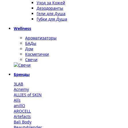
Уход за Кожей
Дезодоранты
Гели для Душа
Губки для Душа
Wellness
Ароматизаторы
БАДы
Дом
Косметички
Свечи
Бренды
3LAB
Acnemy
ALLIES of SKIN
Alís
anillO
AROCELL
Artefacts
Bali Body
Beautyblender