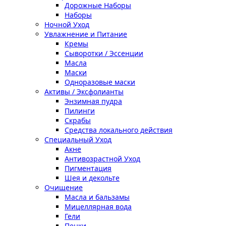
Дорожные Наборы
Наборы
Ночной Уход
Увлажнение и Питание
Кремы
Сыворотки / Эссенции
Масла
Маски
Одноразовые маски
Активы / Эксфолианты
Энзимная пудра
Пилинги
Скрабы
Средства локального действия
Специальный Уход
Акне
Антивозрастной Уход
Пигментация
Шея и декольте
Очищение
Масла и бальзамы
Мицеллярная вода
Гели
Пенки