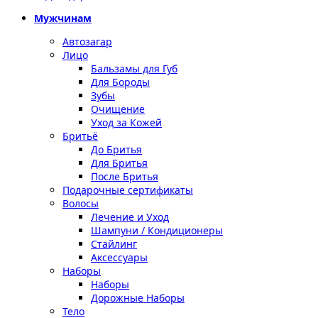
Мужчинам
Автозагар
Лицо
Бальзамы для Губ
Для Бороды
Зубы
Очищение
Уход за Кожей
Бритьё
До Бритья
Для Бритья
После Бритья
Подарочные сертификаты
Волосы
Лечение и Уход
Шампуни / Кондиционеры
Стайлинг
Аксессуары
Наборы
Наборы
Дорожные Наборы
Тело