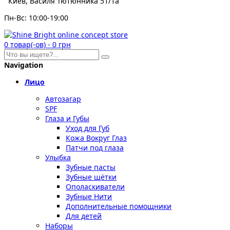
Киев, Василя Тютюнника 51/1а
Пн-Вс: 10:00-19:00
0
товар(-ов)
-
0 грн
Navigation
Лицо
Автозагар
SPF
Глаза и Губы
Уход для Губ
Кожа Вокруг Глаз
Патчи под глаза
Улыбка
Зубные пасты
Зубные щётки
Ополаскиватели
Зубные Нити
Дополнительные помощники
Для детей
Наборы