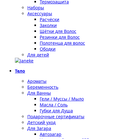
Термозащита
Наборы
Аксессуары
Расчёски
Заколки
Щётки для Волос
Резинки для Волос
Полотенца для волос
Ободки
Для детей
Тело
Ароматы
Беременность
Для Ванны
Гели / Муссы / Мыло
Масла / Соль
Губки для Душа
Подарочные сертификаты
Детский уход
Для Загара
Автозагар