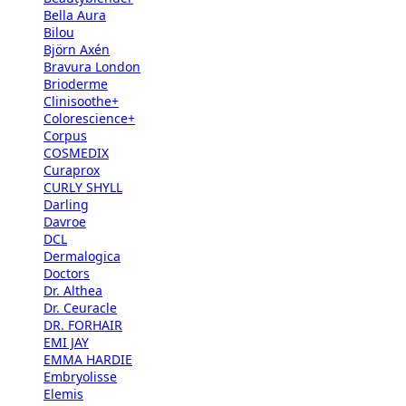
Bella Aura
Bilou
Björn Axén
Bravura London
Brioderme
Clinisoothe+
Colorescience+
Corpus
COSMEDIX
Curaprox
CURLY SHYLL
Darling
Davroe
DCL
Dermalogica
Doctors
Dr. Althea
Dr. Ceuracle
DR. FORHAIR
EMI JAY
EMMA HARDIE
Embryolisse
Elemis