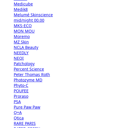
Medicube
Medik8
Melumé Skinscience
mid/night 00.00
MKS-ECO
MON MOU
Moremo
MZ Skin
NCLA Beauty
NEEDLY
NEQI
Patchology
Percent Science
Peter Thomas Roth
Photozyme MD
Phyto-C
POUFEE
Proraso
PSA
Pure Paw Paw
Q+A
Qtica
RARE PARIS