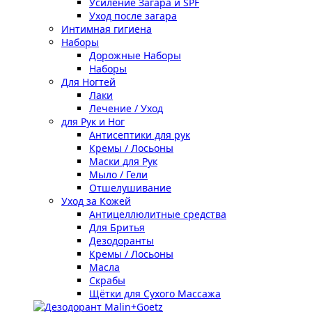
Усиление Загара и SPF
Уход после загара
Интимная гигиена
Наборы
Дорожные Наборы
Наборы
Для Ногтей
Лаки
Лечение / Уход
для Рук и Ног
Антисептики для рук
Кремы / Лосьоны
Маски для Рук
Мыло / Гели
Отшелушивание
Уход за Кожей
Антицеллюлитные средства
Для Бритья
Дезодоранты
Кремы / Лосьоны
Масла
Скрабы
Щётки для Сухого Массажа