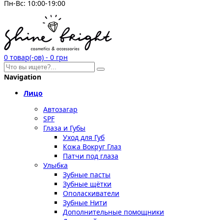
Пн-Вс: 10:00-19:00
0
товар(-ов)
-
0 грн
Navigation
Лицо
Автозагар
SPF
Глаза и Губы
Уход для Губ
Кожа Вокруг Глаз
Патчи под глаза
Улыбка
Зубные пасты
Зубные щётки
Ополаскиватели
Зубные Нити
Дополнительные помощники