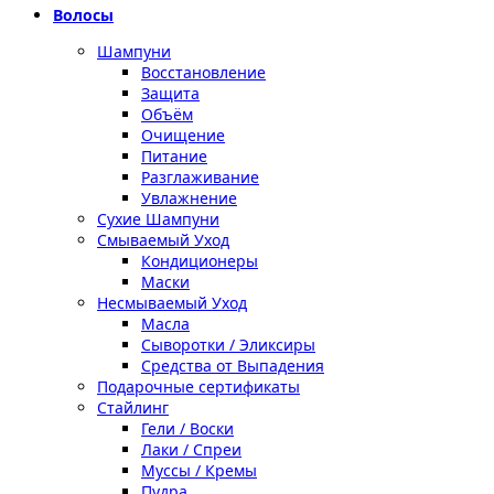
Волосы
Шампуни
Восстановление
Защита
Объём
Очищение
Питание
Разглаживание
Увлажнение
Сухие Шампуни
Смываемый Уход
Кондиционеры
Маски
Несмываемый Уход
Масла
Сыворотки / Эликсиры
Средства от Выпадения
Подарочные сертификаты
Стайлинг
Гели / Воски
Лаки / Спреи
Муссы / Кремы
Пудра