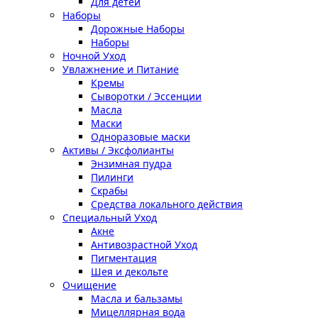
Для детей
Наборы
Дорожные Наборы
Наборы
Ночной Уход
Увлажнение и Питание
Кремы
Сыворотки / Эссенции
Масла
Маски
Одноразовые маски
Активы / Эксфолианты
Энзимная пудра
Пилинги
Скрабы
Средства локального действия
Специальный Уход
Акне
Антивозрастной Уход
Пигментация
Шея и декольте
Очищение
Масла и бальзамы
Мицеллярная вода