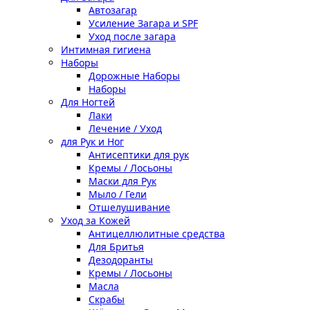
Автозагар
Усиление Загара и SPF
Уход после загара
Интимная гигиена
Наборы
Дорожные Наборы
Наборы
Для Ногтей
Лаки
Лечение / Уход
для Рук и Ног
Антисептики для рук
Кремы / Лосьоны
Маски для Рук
Мыло / Гели
Отшелушивание
Уход за Кожей
Антицеллюлитные средства
Для Бритья
Дезодоранты
Кремы / Лосьоны
Масла
Скрабы