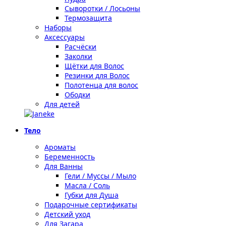
Сыворотки / Лосьоны
Термозащита
Наборы
Аксессуары
Расчёски
Заколки
Щётки для Волос
Резинки для Волос
Полотенца для волос
Ободки
Для детей
Тело
Ароматы
Беременность
Для Ванны
Гели / Муссы / Мыло
Масла / Соль
Губки для Душа
Подарочные сертификаты
Детский уход
Для Загара