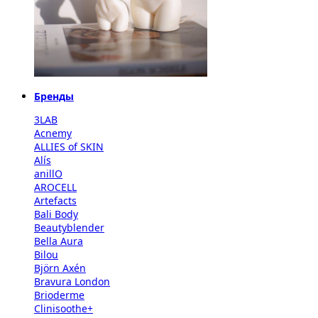
Бренды
3LAB
Acnemy
ALLIES of SKIN
Alís
anillO
AROCELL
Artefacts
Bali Body
Beautyblender
Bella Aura
Bilou
Björn Axén
Bravura London
Brioderme
Clinisoothe+