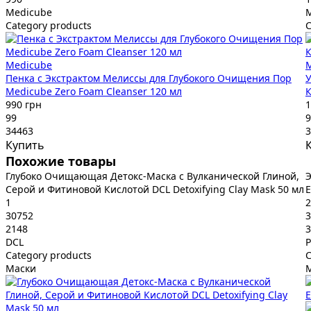
Medicube
Category products
C
Medicube
Пенка с Экстрактом Мелиссы для Глубокого Очищения Пор
Medicube Zero Foam Cleanser 120 мл
К
990 грн
1
99
9
34463
3
Купить
Похожие товары
Глубоко Очищающая Детокс-Маска с Вулканической Глиной,
Э
Серой и Фитиновой Кислотой DCL Detoxifying Clay Mask 50 мл
E
1
2
30752
3
2148
3
DCL
P
Category products
C
Маски