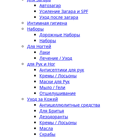
Автозагар
Усиление Загара и SPF
Уход после загара
Интимная гигиена
Наборы
Дорожные Наборы
Наборы
Для Ногтей
Лаки
Лечение / Уход
для Рук и Ног
Антисептики для рук
Кремы / Лосьоны
Маски для Рук
Мыло / Гели
Отшелушивание
Уход за Кожей
Антицеллюлитные средства
Для Бритья
Дезодоранты
Кремы / Лосьоны
Масла
Скрабы