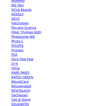
Moremo
MZ Skin
NCLA Beauty
NEEDLY
NEQI
Patchology
Percent Science
Peter Thomas Roth
Photozyme MD
Phyto-C
POUFEE
Proraso
PSA
Pure Paw Paw
Q+A
Qtica
RARE PARIS
RATED GREEN
RejudiCare
Rejuvenated
REVITALASH
Sachajuan
Salt & Stone
SELAHATIN