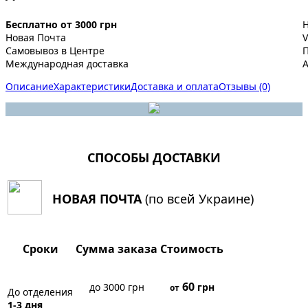
Бесплатно от 3000 грн
Новая Почта
V
Самовывоз в Центре
Международная доставка
A
Описание
Характеристики
Доставка и оплата
Отзывы (0)
СПОСОБЫ ДОСТАВКИ
НОВАЯ ПОЧТА
(по всей Украине)
Сроки
Сумма заказа
Стоимость
60
до 3000 грн
грн
от
До отделения
1-3 дня