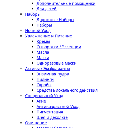
Дополнительные помощники
Для детей
Наборы
Дорожные Наборы
Наборы
Ночной Уход
Увлажнение и Питание
Кремы
Сыворотки / Эссенции
Масла
Маски
Одноразовые маски
Активы / Эксфолианты
Энзимная пудра
Пилинги
Скрабы
Средства локального действия
Специальный Уход
Акне
Антивозрастной Уход
Пигментация
Шея и декольте
Очищение