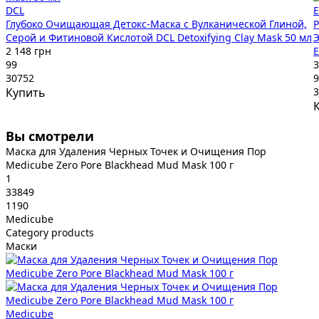
DCL
Глубоко Очищающая Детокс-Маска с Вулканической Глиной,
P
Серой и Фитиновой Кислотой DCL Detoxifying Clay Mask 50 мл
Э
2 148 грн
E
99
3
30752
9
Купить
3
Вы смотрели
Маска для Удаления Черных Точек и Очищения Пор
Medicube Zero Pore Blackhead Mud Mask 100 г
1
33849
1190
Medicube
Category products
Маски
Medicube