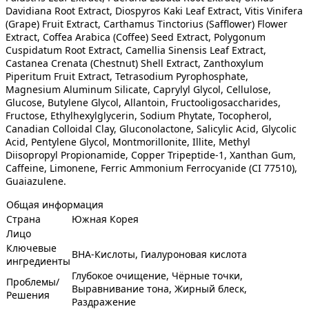
Davidiana Root Extract, Diospyros Kaki Leaf Extract, Vitis Vinifera
(Grape) Fruit Extract, Carthamus Tinctorius (Safflower) Flower
Extract, Coffea Arabica (Coffee) Seed Extract, Polygonum
Cuspidatum Root Extract, Camellia Sinensis Leaf Extract,
Castanea Crenata (Chestnut) Shell Extract, Zanthoxylum
Piperitum Fruit Extract, Tetrasodium Pyrophosphate,
Magnesium Aluminum Silicate, Caprylyl Glycol, Cellulose,
Glucose, Butylene Glycol, Allantoin, Fructooligosaccharides,
Fructose, Ethylhexylglycerin, Sodium Phytate, Tocopherol,
Canadian Colloidal Clay, Gluconolactone, Salicylic Acid, Glycolic
Acid, Pentylene Glycol, Montmorillonite, Illite, Methyl
Diisopropyl Propionamide, Copper Tripeptide-1, Xanthan Gum,
Caffeine, Limonene, Ferric Ammonium Ferrocyanide (CI 77510),
Guaiazulene.
Общая информация
Страна
Южная Корея
Лицо
Ключевые
BHA-Кислоты, Гиалуроновая кислота
ингредиенты
Глубокое очищение, Чёрные точки,
Проблемы/
Выравнивание тона, Жирный блеск,
Решения
Раздражение