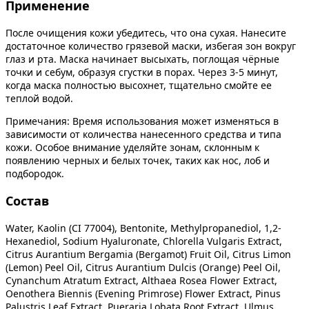
Применение
После очищения кожи убедитесь, что она сухая. Нанесите
достаточное количество грязевой маски, избегая зон вокруг
глаз и рта. Маска начинает высыхать, поглощая чёрные
точки и себум, образуя сгустки в порах. Через 3-5 минут,
когда маска полностью высохнет, тщательно смойте ее
теплой водой.
Примечания: Время использования может изменяться в
зависимости от количества нанесенного средства и типа
кожи. Особое внимание уделяйте зонам, склонным к
появлению черных и белых точек, таких как нос, лоб и
подбородок.
Состав
Water, Kaolin (CI 77004), Bentonite, Methylpropanediol, 1,2-
Hexanediol, Sodium Hyaluronate, Chlorella Vulgaris Extract,
Citrus Aurantium Bergamia (Bergamot) Fruit Oil, Citrus Limon
(Lemon) Peel Oil, Citrus Aurantium Dulcis (Orange) Peel Oil,
Cynanchum Atratum Extract, Althaea Rosea Flower Extract,
Oenothera Biennis (Evening Primrose) Flower Extract, Pinus
Palustris Leaf Extract, Pueraria Lobata Root Extract, Ulmus