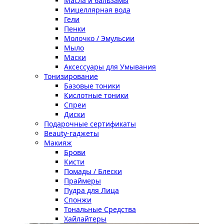
Масла и бальзамы
Мицеллярная вода
Гели
Пенки
Молочко / Эмульсии
Мыло
Маски
Аксессуары для Умывания
Тонизирование
Базовые тоники
Кислотные тоники
Спреи
Диски
Подарочные сертификаты
Beauty-гаджеты
Макияж
Брови
Кисти
Помады / Блески
Праймеры
Пудра для Лица
Спонжи
Тональные Средства
Хайлайтеры