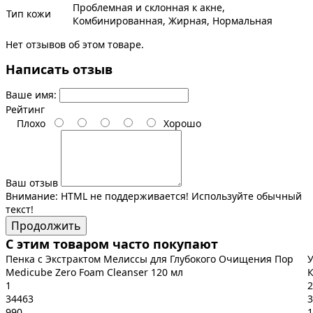
Проблемная и склонная к акне,
Тип кожи
Комбинированная, Жирная, Нормальная
Нет отзывов об этом товаре.
Написать отзыв
Ваше имя:
Рейтинг
Плохо
Хорошо
Ваш отзыв
Внимание:
HTML не поддерживается! Используйте обычный
текст!
Продолжить
С этим товаром часто покупают
Пенка с Экстрактом Мелиссы для Глубокого Очищения Пор
Medicube Zero Foam Cleanser 120 мл
К
1
2
34463
3
990
1