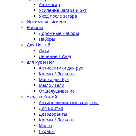
Автозагар
Усиление Загара и SPF
Уход после загара
Интимная гигиена
Наборы
Дорожные Наборы
Наборы
Для Ногтей
Лаки
Лечение / Уход
для Рук и Ног
Антисептики для рук
Кремы / Лосьоны
Маски для Рук
Мыло / Гели
Отшелушивание
Уход за Кожей
Антицеллюлитные средства
Для Бритья
Дезодоранты
Кремы / Лосьоны
Масла
Скрабы