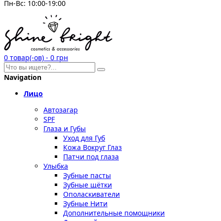
Пн-Вс: 10:00-19:00
0
товар(-ов)
-
0 грн
Navigation
Лицо
Автозагар
SPF
Глаза и Губы
Уход для Губ
Кожа Вокруг Глаз
Патчи под глаза
Улыбка
Зубные пасты
Зубные щётки
Ополаскиватели
Зубные Нити
Дополнительные помощники