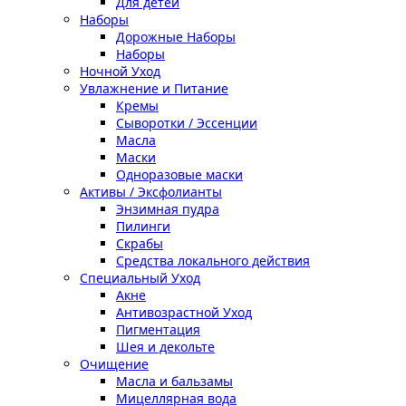
Для детей
Наборы
Дорожные Наборы
Наборы
Ночной Уход
Увлажнение и Питание
Кремы
Сыворотки / Эссенции
Масла
Маски
Одноразовые маски
Активы / Эксфолианты
Энзимная пудра
Пилинги
Скрабы
Средства локального действия
Специальный Уход
Акне
Антивозрастной Уход
Пигментация
Шея и декольте
Очищение
Масла и бальзамы
Мицеллярная вода