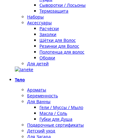
Сыворотки / Лосьоны
Термозащита
Наборы
Аксессуары
Расчёски
Заколки
Щётки для Волос
Резинки для Волос
Полотенца для волос
Ободки
Для детей
Тело
Ароматы
Беременность
Для Ванны
Гели / Муссы / Мыло
Масла / Соль
Губки для Душа
Подарочные сертификаты
Детский уход
Для Загара