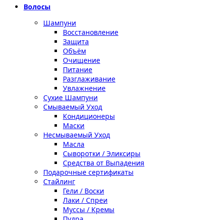
Волосы
Шампуни
Восстановление
Защита
Объём
Очищение
Питание
Разглаживание
Увлажнение
Сухие Шампуни
Смываемый Уход
Кондиционеры
Маски
Несмываемый Уход
Масла
Сыворотки / Эликсиры
Средства от Выпадения
Подарочные сертификаты
Стайлинг
Гели / Воски
Лаки / Спреи
Муссы / Кремы
Пудра