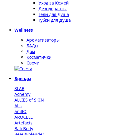
Уход за Кожей
Дезодоранты
Гели для Душа
Губки для Душа
Wellness
Ароматизаторы
БАДы
Дом
Косметички
Свечи
Бренды
3LAB
Acnemy
ALLIES of SKIN
Alís
anillO
AROCELL
Artefacts
Bali Body
Beautyblender