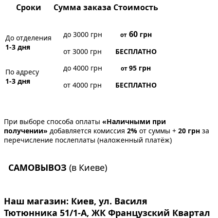
Сроки
Сумма заказа
Стоимость
60
до 3000 грн
грн
от
До отделения
1-3 дня
от 3000 грн
БЕСПЛАТНО
до 4000 грн
95
грн
от
По адресу
1-3 дня
от 4000 грн
БЕСПЛАТНО
При выборе способа оплаты
«Наличными при
получении»
добавляется комиссия
2%
от суммы +
20 грн
за
перечисление послеплаты (наложенный платёж)
САМОВЫВОЗ
(в Киеве)
Наш магазин:
Киев, ул. Василя
Тютюнника 51/1-А, ЖК Французский Квартал