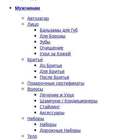
Мужчинам
Автозагар
Лицо
Бальзамы для Губ
Для Бороды
Зубы
Очищение
Уход за Кожей
Бритьё
До Бритья
Для Бритья
После Бритья
Подарочные сертификаты
Волосы
Лечение и Уход
Шампуни / Кондиционеры
Стайлинг
Аксессуары
Наборы
Наборы
Дорожные Наборы
Тело