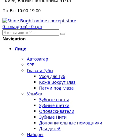
Киев, Василя Тютюнника 51/1а
Пн-Вс: 10:00-19:00
0
товар(-ов)
-
0 грн
Navigation
Лицо
Автозагар
SPF
Глаза и Губы
Уход для Губ
Кожа Вокруг Глаз
Патчи под глаза
Улыбка
Зубные пасты
Зубные щётки
Ополаскиватели
Зубные Нити
Дополнительные помощники
Для детей
Наборы