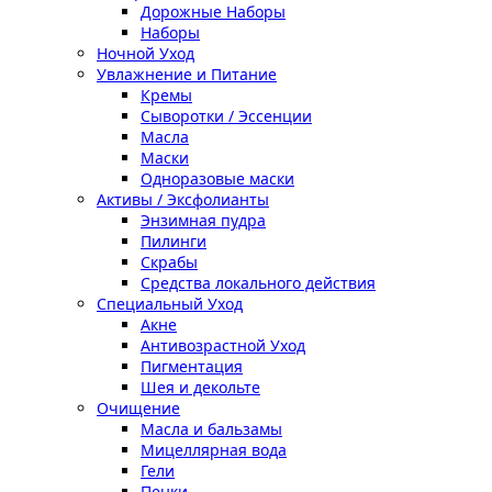
Дорожные Наборы
Наборы
Ночной Уход
Увлажнение и Питание
Кремы
Сыворотки / Эссенции
Масла
Маски
Одноразовые маски
Активы / Эксфолианты
Энзимная пудра
Пилинги
Скрабы
Средства локального действия
Специальный Уход
Акне
Антивозрастной Уход
Пигментация
Шея и декольте
Очищение
Масла и бальзамы
Мицеллярная вода
Гели
Пенки