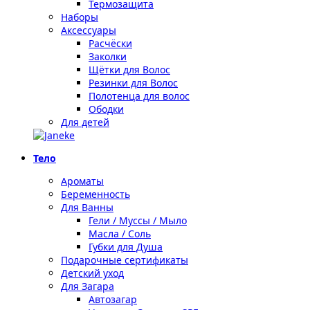
Термозащита
Наборы
Аксессуары
Расчёски
Заколки
Щётки для Волос
Резинки для Волос
Полотенца для волос
Ободки
Для детей
Тело
Ароматы
Беременность
Для Ванны
Гели / Муссы / Мыло
Масла / Соль
Губки для Душа
Подарочные сертификаты
Детский уход
Для Загара
Автозагар