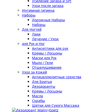
Усиление Загара и SPF
Уход после загара
Интимная гигиена
Наборы
Дорожные Наборы
Наборы
Для Ногтей
Лаки
Лечение / Уход
для Рук и Ног
Антисептики для рук
Кремы / Лосьоны
Маски для Рук
Мыло / Гели
Отшелушивание
Уход за Кожей
Антицеллюлитные средства
Для Бритья
Дезодоранты
Кремы / Лосьоны
Масла
Скрабы
Щётки для Сухого Массажа