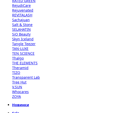
RATED GREEN
RejudiCare
Rejuvenated
REVITALASH
Sachajuan
Salt & Stone
SELAHATIN
SiO Beauty
Skyn Iceland
Tangle Teezer
TAN-LUXE
TEN SCIENCE
Thalgo
THE ELEMENTS
Theramid
TIZO
Transparent Lab
Tree Hut
V.SUN
Whocares
ZOYA
Новинки