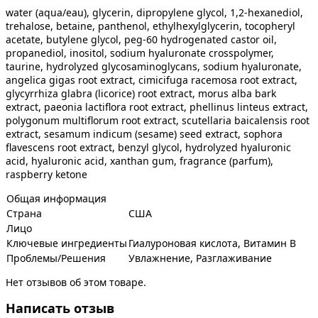
water (aqua/eau), glycerin, dipropylene glycol, 1,2-hexanediol,
trehalose, betaine, panthenol, ethylhexylglycerin, tocopheryl
acetate, butylene glycol, peg-60 hydrogenated castor oil,
propanediol, inositol, sodium hyaluronate crosspolymer,
taurine, hydrolyzed glycosaminoglycans, sodium hyaluronate,
angelica gigas root extract, cimicifuga racemosa root extract,
glycyrrhiza glabra (licorice) root extract, morus alba bark
extract, paeonia lactiflora root extract, phellinus linteus extract,
polygonum multiflorum root extract, scutellaria baicalensis root
extract, sesamum indicum (sesame) seed extract, sophora
flavescens root extract, benzyl glycol, hydrolyzed hyaluronic
acid, hyaluronic acid, xanthan gum, fragrance (parfum),
raspberry ketone
Общая информация
Страна
США
Лицо
Ключевые ингредиенты
Гиалуроновая кислота, Витамин В
Проблемы/Решения
Увлажнение, Разглаживание
Нет отзывов об этом товаре.
Написать отзыв