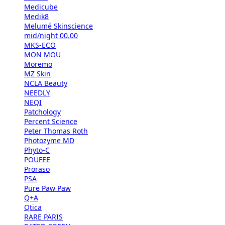
Medicube
Medik8
Melumé Skinscience
mid/night 00.00
MKS-ECO
MON MOU
Moremo
MZ Skin
NCLA Beauty
NEEDLY
NEQI
Patchology
Percent Science
Peter Thomas Roth
Photozyme MD
Phyto-C
POUFEE
Proraso
PSA
Pure Paw Paw
Q+A
Qtica
RARE PARIS