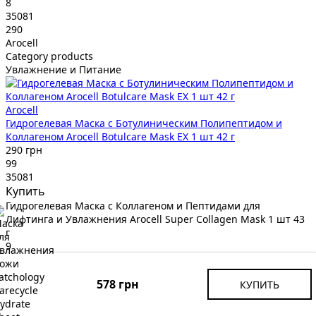
8
35081
290
Arocell
Category products
Увлажнение и Питание
Arocell
Гидрогелевая Маска с Ботулиническим Полипептидом и
Коллагеном Arocell Botulcare Mask EX 1 шт 42 г
290 грн
99
35081
Купить
Гидрогелевая Маска с Коллагеном и Пептидами для
Лифтинга и Увлажнения Arocell Super Collagen Mask 1 шт 43
г
9
35083
340
578 грн
КУПИТЬ
Arocell
Category products
Увлажнение и Питание