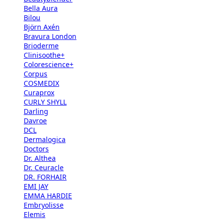
Bella Aura
Bilou
Björn Axén
Bravura London
Brioderme
Clinisoothe+
Colorescience+
Corpus
COSMEDIX
Curaprox
CURLY SHYLL
Darling
Davroe
DCL
Dermalogica
Doctors
Dr. Althea
Dr. Ceuracle
DR. FORHAIR
EMI JAY
EMMA HARDIE
Embryolisse
Elemis