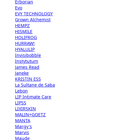
Erborian
Evo
EVY TECHNOLOGY
Grown Alchemist
HEMPZ
HISMILE
HOLIFROG
HURRAW!
HYALULIP
Invisibobble
Instytutum
James Read
Janeke
KRISTIN ESS
La Sultane de Saba
Lebon
LIP Intimate Care
LIPSS
LIXIRSKIN
MALIN+GOETZ
MANTA
Margy's
Marvis
Maude