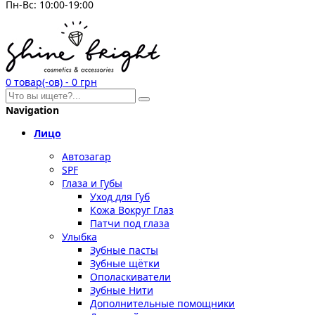
Пн-Вс: 10:00-19:00
0
товар(-ов)
-
0 грн
Navigation
Лицо
Автозагар
SPF
Глаза и Губы
Уход для Губ
Кожа Вокруг Глаз
Патчи под глаза
Улыбка
Зубные пасты
Зубные щётки
Ополаскиватели
Зубные Нити
Дополнительные помощники