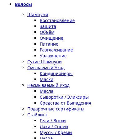
Волосы
Шампуни
Восстановление
Защита
Объём
Очищение
Питание
Разглаживание
Увлажнение
Сухие Шампуни
Смываемый Уход
Кондиционеры
Маски
Несмываемый Уход
Масла
Сыворотки / Эликсиры
Средства от Выпадения
Подарочные сертификаты
Стайлинг
Гели / Воски
Лаки / Спреи
Муссы / Кремы
Пудра