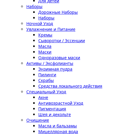
Для детей
Наборы
Дорожные Наборы
Наборы
Ночной Уход
Увлажнение и Питание
Кремы
Сыворотки / Эссенции
Масла
Маски
Одноразовые маски
Активы / Эксфолианты
Энзимная пудра
Пилинги
Скрабы
Средства локального действия
Специальный Уход
Акне
Антивозрастной Уход
Пигментация
Шея и декольте
Очищение
Масла и бальзамы
Мицеллярная вода