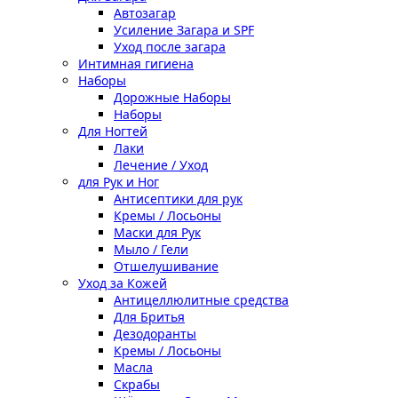
Автозагар
Усиление Загара и SPF
Уход после загара
Интимная гигиена
Наборы
Дорожные Наборы
Наборы
Для Ногтей
Лаки
Лечение / Уход
для Рук и Ног
Антисептики для рук
Кремы / Лосьоны
Маски для Рук
Мыло / Гели
Отшелушивание
Уход за Кожей
Антицеллюлитные средства
Для Бритья
Дезодоранты
Кремы / Лосьоны
Масла
Скрабы