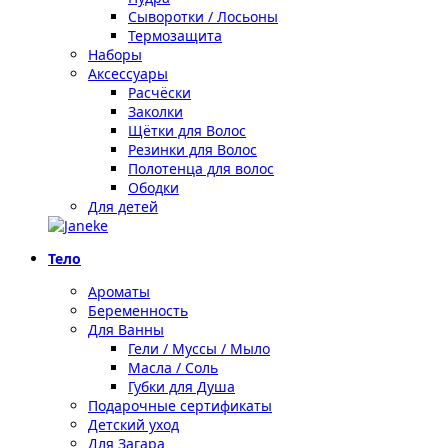
Сыворотки / Лосьоны
Термозащита
Наборы
Аксессуары
Расчёски
Заколки
Щётки для Волос
Резинки для Волос
Полотенца для волос
Ободки
Для детей
Тело
Ароматы
Беременность
Для Ванны
Гели / Муссы / Мыло
Масла / Соль
Губки для Душа
Подарочные сертификаты
Детский уход
Для Загара