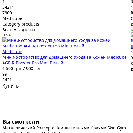
1
3
34211
1
7900
R
Medicube
C
Category products
B
Beauty-гаджеты
-18%
R
Щ
Medicube
1
Мини-Устройство для Домашнего Ухода за Кожей Medicube
9
AGE-R Booster Pro Mini Белый
3
6 500 грн
7 900 грн
99
34211
Купить
Вы смотрели
Металлический Роллер с Неинвазивными Краями Skin Gym