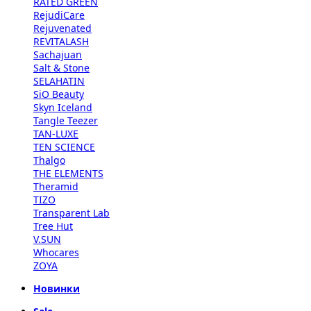
RATED GREEN
RejudiCare
Rejuvenated
REVITALASH
Sachajuan
Salt & Stone
SELAHATIN
SiO Beauty
Skyn Iceland
Tangle Teezer
TAN-LUXE
TEN SCIENCE
Thalgo
THE ELEMENTS
Theramid
TIZO
Transparent Lab
Tree Hut
V.SUN
Whocares
ZOYA
Новинки