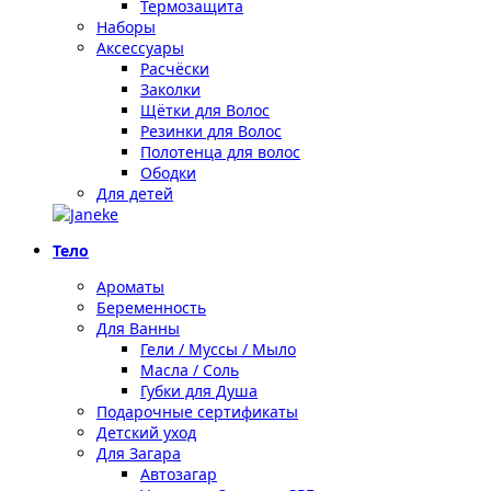
Термозащита
Наборы
Аксессуары
Расчёски
Заколки
Щётки для Волос
Резинки для Волос
Полотенца для волос
Ободки
Для детей
Тело
Ароматы
Беременность
Для Ванны
Гели / Муссы / Мыло
Масла / Соль
Губки для Душа
Подарочные сертификаты
Детский уход
Для Загара
Автозагар