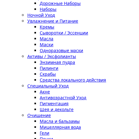
Дорожные Наборы
Наборы
Ночной Уход
Увлажнение и Питание
Кремы
Сыворотки / Эссенции
Масла
Маски
Одноразовые маски
Активы / Эксфолианты
Энзимная пудра
Пилинги
Скрабы
Средства локального действия
Специальный Уход
Акне
Антивозрастной Уход
Пигментация
Шея и декольте
Очищение
Масла и бальзамы
Мицеллярная вода
Гели
Пенки