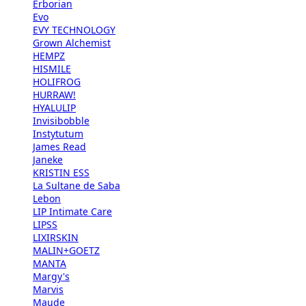
Erborian
Evo
EVY TECHNOLOGY
Grown Alchemist
HEMPZ
HISMILE
HOLIFROG
HURRAW!
HYALULIP
Invisibobble
Instytutum
James Read
Janeke
KRISTIN ESS
La Sultane de Saba
Lebon
LIP Intimate Care
LIPSS
LIXIRSKIN
MALIN+GOETZ
MANTA
Margy's
Marvis
Maude