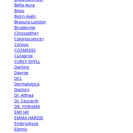
Bella Aura
Bilou
Björn Axén
Bravura London
Brioderme
Clinisoothe+
Colorescience+
Corpus
COSMEDIX
Curaprox
CURLY SHYLL
Darling
Davroe
DCL
Dermalogica
Doctors
Dr. Althea
Dr. Ceuracle
DR. FORHAIR
EMI JAY
EMMA HARDIE
Embryolisse
Elemis