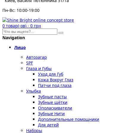
Киев, Василя Тютюнника 51/1а
Пн-Вс: 10:00-19:00
0
товар(-ов)
-
0 грн
Navigation
Лицо
Автозагар
SPF
Глаза и Губы
Уход для Губ
Кожа Вокруг Глаз
Патчи под глаза
Улыбка
Зубные пасты
Зубные щётки
Ополаскиватели
Зубные Нити
Дополнительные помощники
Для детей
Наборы