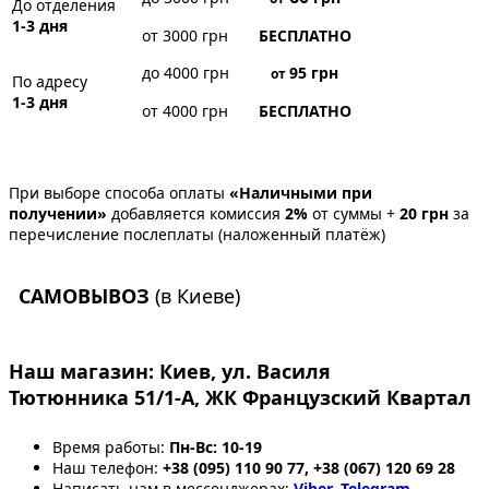
До отделения
1-3 дня
от 3000 грн
БЕСПЛАТНО
до 4000 грн
95
грн
от
По адресу
1-3 дня
от 4000 грн
БЕСПЛАТНО
При выборе способа оплаты
«Наличными при
получении»
добавляется комиссия
2%
от суммы +
20 грн
за
перечисление послеплаты (наложенный платёж)
САМОВЫВОЗ
(в Киеве)
Наш магазин:
Киев, ул. Василя
Тютюнника 51/1-А, ЖК Французский Квартал
Время работы:
Пн-Вс: 10-19
Наш телефон:
+38 (095) 110 90 77, +38 (067) 120 69 28
Написать нам в мессенджерах:
Viber
,
Telegram