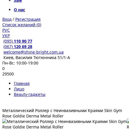
Sale
О нас
Вход
/
Регистрация
Список желаний (0)
РУС
УКР
(095)
110 90 77
(067)
120 69 28
welcome@shine-bright.com.ua
Киев, Василия Тютюнника 51/1-А
Пн-Вс: 10:00-19:00
0
29500
Главная
Лицо
Beauty-гаджеты
Металлический Роллер с Неинвазивными Краями Skin Gym
Rose Goldie Derma Metal Roller