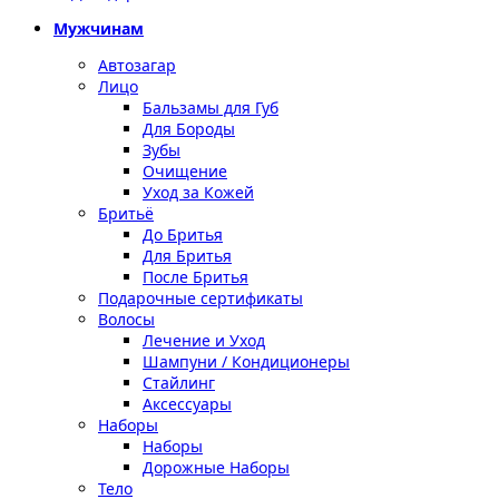
Мужчинам
Автозагар
Лицо
Бальзамы для Губ
Для Бороды
Зубы
Очищение
Уход за Кожей
Бритьё
До Бритья
Для Бритья
После Бритья
Подарочные сертификаты
Волосы
Лечение и Уход
Шампуни / Кондиционеры
Стайлинг
Аксессуары
Наборы
Наборы
Дорожные Наборы
Тело