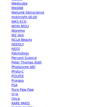
Medicube
Medik8
Melumé Skinscience
mid/night 00.00
MKS-ECO
MON MOU
Moremo
MZ Skin
NCLA Beauty
NEEDLY
NEQI
Patchology
Percent Science
Peter Thomas Roth
Photozyme MD
Phyto-C
POUFEE
Proraso
PSA
Pure Paw Paw
Q+A
Qtica
RARE PARIS