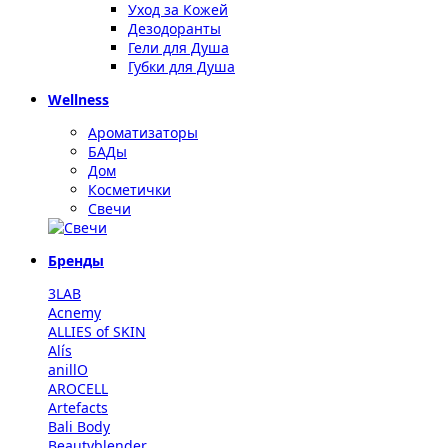
Уход за Кожей
Дезодоранты
Гели для Душа
Губки для Душа
Wellness
Ароматизаторы
БАДы
Дом
Косметички
Свечи
Бренды
3LAB
Acnemy
ALLIES of SKIN
Alís
anillO
AROCELL
Artefacts
Bali Body
Beautyblender