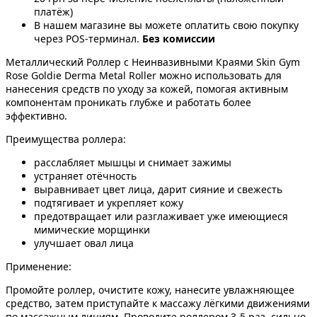
платёж)
В нашем магазине вы можете оплатить свою покупку
через POS-терминал.
Без комиссии
Металлический Роллер с Неинвазивными Краями Skin Gym
Rose Goldie Derma Metal Roller можно использовать для
нанесения средств по уходу за кожей, помогая активным
компонентам проникать глубже и работать более
эффективно.
Преимущества роллера:
расслабляет мышцы и снимает зажимы
устраняет отёчность
выравнивает цвет лица, дарит сияние и свежесть
подтягивает и укрепляет кожу
предотвращает или разглаживает уже имеющиеся
мимические морщинки
улучшает овал лица
Применение:
Промойте роллер, очистите кожу, нанесите увлажняющее
средство, затем приступайте к массажу лёгкими движениями
по массажным линиям. Проводите роллером 3-5 раз, сильно