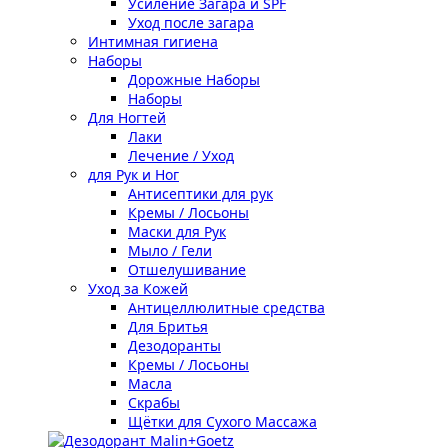
Усиление Загара и SPF
Уход после загара
Интимная гигиена
Наборы
Дорожные Наборы
Наборы
Для Ногтей
Лаки
Лечение / Уход
для Рук и Ног
Антисептики для рук
Кремы / Лосьоны
Маски для Рук
Мыло / Гели
Отшелушивание
Уход за Кожей
Антицеллюлитные средства
Для Бритья
Дезодоранты
Кремы / Лосьоны
Масла
Скрабы
Щётки для Сухого Массажа