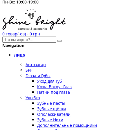
Пн-Вс: 10:00-19:00
0
товар(-ов)
-
0 грн
Navigation
Лицо
Автозагар
SPF
Глаза и Губы
Уход для Губ
Кожа Вокруг Глаз
Патчи под глаза
Улыбка
Зубные пасты
Зубные щётки
Ополаскиватели
Зубные Нити
Дополнительные помощники