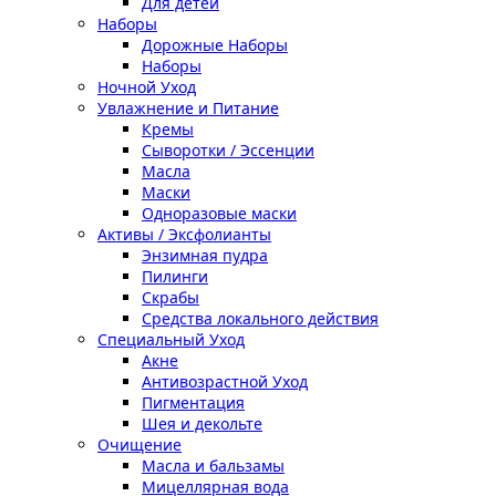
Для детей
Наборы
Дорожные Наборы
Наборы
Ночной Уход
Увлажнение и Питание
Кремы
Сыворотки / Эссенции
Масла
Маски
Одноразовые маски
Активы / Эксфолианты
Энзимная пудра
Пилинги
Скрабы
Средства локального действия
Специальный Уход
Акне
Антивозрастной Уход
Пигментация
Шея и декольте
Очищение
Масла и бальзамы
Мицеллярная вода