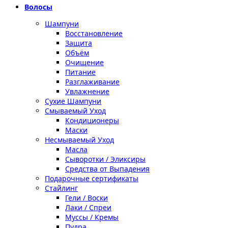
Волосы
Шампуни
Восстановление
Защита
Объём
Очищение
Питание
Разглаживание
Увлажнение
Сухие Шампуни
Смываемый Уход
Кондиционеры
Маски
Несмываемый Уход
Масла
Сыворотки / Эликсиры
Средства от Выпадения
Подарочные сертификаты
Стайлинг
Гели / Воски
Лаки / Спреи
Муссы / Кремы
Пудра