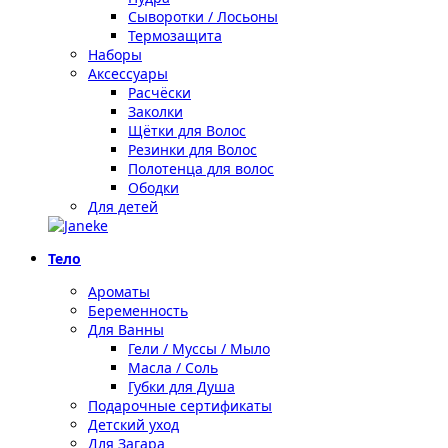
Сыворотки / Лосьоны
Термозащита
Наборы
Аксессуары
Расчёски
Заколки
Щётки для Волос
Резинки для Волос
Полотенца для волос
Ободки
Для детей
Тело
Ароматы
Беременность
Для Ванны
Гели / Муссы / Мыло
Масла / Соль
Губки для Душа
Подарочные сертификаты
Детский уход
Для Загара