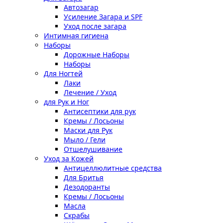
Автозагар
Усиление Загара и SPF
Уход после загара
Интимная гигиена
Наборы
Дорожные Наборы
Наборы
Для Ногтей
Лаки
Лечение / Уход
для Рук и Ног
Антисептики для рук
Кремы / Лосьоны
Маски для Рук
Мыло / Гели
Отшелушивание
Уход за Кожей
Антицеллюлитные средства
Для Бритья
Дезодоранты
Кремы / Лосьоны
Масла
Скрабы