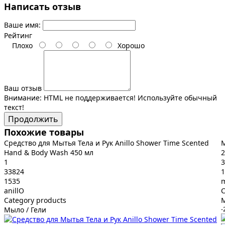
Написать отзыв
Ваше имя:
Рейтинг
Плохо
Хорошо
Ваш отзыв
Внимание:
HTML не поддерживается! Используйте обычный
текст!
Продолжить
Похожие товары
Средство для Мытья Тела и Рук Anillo Shower Time Scented
М
Hand & Body Wash 450 мл
2
1
3
33824
1
1535
m
anillO
C
Category products
М
Мыло / Гели
-