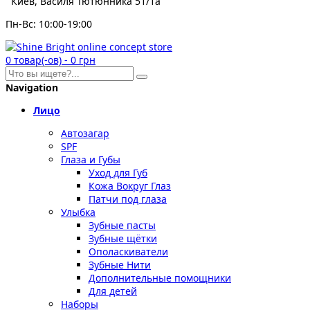
Киев, Василя Тютюнника 51/1а
Пн-Вс: 10:00-19:00
0
товар(-ов)
-
0 грн
Navigation
Лицо
Автозагар
SPF
Глаза и Губы
Уход для Губ
Кожа Вокруг Глаз
Патчи под глаза
Улыбка
Зубные пасты
Зубные щётки
Ополаскиватели
Зубные Нити
Дополнительные помощники
Для детей
Наборы