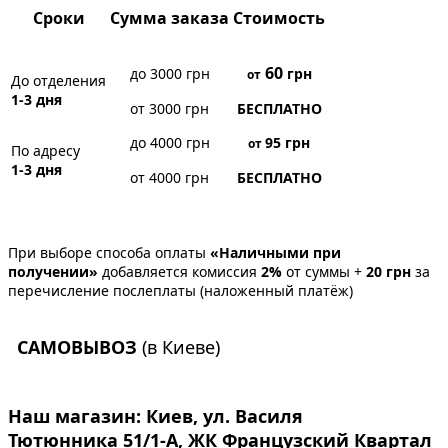
Сроки
Сумма заказа
Стоимость
60
до 3000 грн
грн
от
До отделения
1-3 дня
от 3000 грн
БЕСПЛАТНО
до 4000 грн
95
грн
от
По адресу
1-3 дня
от 4000 грн
БЕСПЛАТНО
При выборе способа оплаты
«Наличными при
получении»
добавляется комиссия
2%
от суммы +
20 грн
за
перечисление послеплаты (наложенный платёж)
САМОВЫВОЗ
(в Киеве)
Наш магазин:
Киев, ул. Василя
Тютюнника 51/1-А, ЖК Французский Квартал