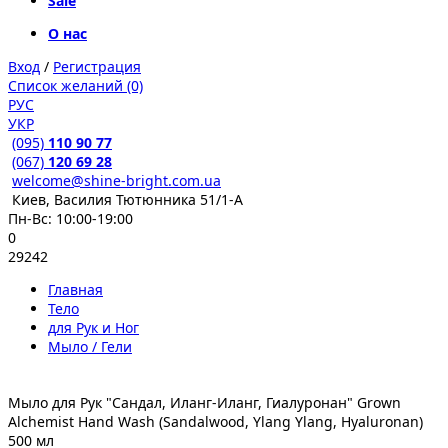
Sale
О нас
Вход
/
Регистрация
Список желаний (0)
РУС
УКР
(095)
110 90 77
(067)
120 69 28
welcome@shine-bright.com.ua
Киев, Василия Тютюнника 51/1-А
Пн-Вс: 10:00-19:00
0
29242
Главная
Тело
для Рук и Ног
Мыло / Гели
Мыло для Рук "Сандал, Иланг-Иланг, Гиалуронан" Grown
Alchemist Hand Wash (Sandalwood, Ylang Ylang, Hyaluronan)
500 мл