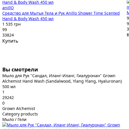
m
anillO
М
Средство для Мытья Тела и Рук Anillo Shower Time Scented
9
Hand & Body Wash 450 мл
9
1 535 грн
3
99
33824
Купить
Вы смотрели
Мыло для Рук "Сандал, Иланг-Иланг, Гиалуронан" Grown
Alchemist Hand Wash (Sandalwood, Ylang Ylang, Hyaluronan)
500 мл
1
29242
0
Grown Alchemist
Category products
Мыло / Гели