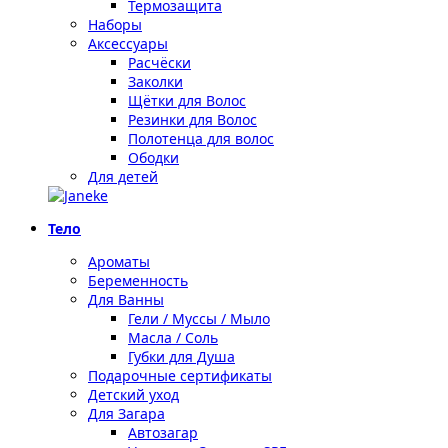
Термозащита
Наборы
Аксессуары
Расчёски
Заколки
Щётки для Волос
Резинки для Волос
Полотенца для волос
Ободки
Для детей
Тело
Ароматы
Беременность
Для Ванны
Гели / Муссы / Мыло
Масла / Соль
Губки для Душа
Подарочные сертификаты
Детский уход
Для Загара
Автозагар