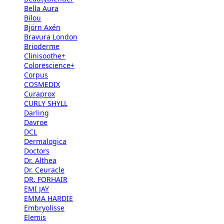
Bella Aura
Bilou
Björn Axén
Bravura London
Brioderme
Clinisoothe+
Colorescience+
Corpus
COSMEDIX
Curaprox
CURLY SHYLL
Darling
Davroe
DCL
Dermalogica
Doctors
Dr. Althea
Dr. Ceuracle
DR. FORHAIR
EMI JAY
EMMA HARDIE
Embryolisse
Elemis