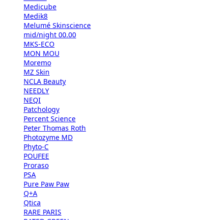
Medicube
Medik8
Melumé Skinscience
mid/night 00.00
MKS-ECO
MON MOU
Moremo
MZ Skin
NCLA Beauty
NEEDLY
NEQI
Patchology
Percent Science
Peter Thomas Roth
Photozyme MD
Phyto-C
POUFEE
Proraso
PSA
Pure Paw Paw
Q+A
Qtica
RARE PARIS