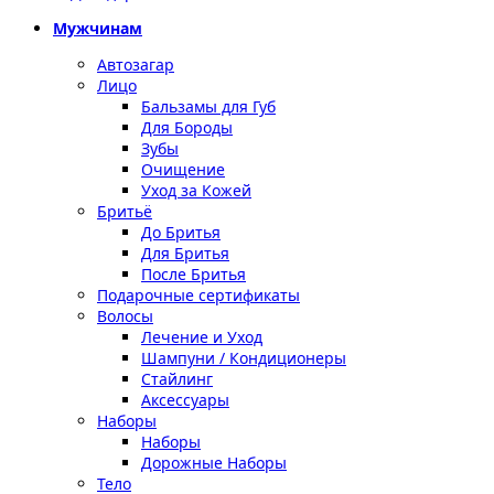
Мужчинам
Автозагар
Лицо
Бальзамы для Губ
Для Бороды
Зубы
Очищение
Уход за Кожей
Бритьё
До Бритья
Для Бритья
После Бритья
Подарочные сертификаты
Волосы
Лечение и Уход
Шампуни / Кондиционеры
Стайлинг
Аксессуары
Наборы
Наборы
Дорожные Наборы
Тело