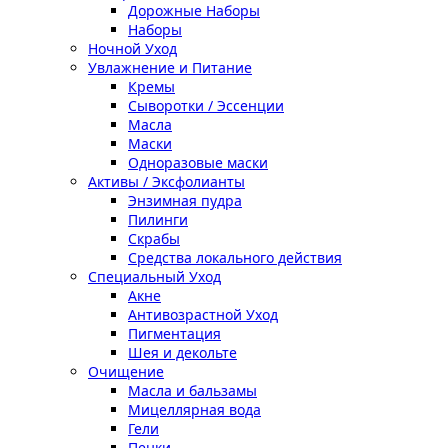
Дорожные Наборы
Наборы
Ночной Уход
Увлажнение и Питание
Кремы
Сыворотки / Эссенции
Масла
Маски
Одноразовые маски
Активы / Эксфолианты
Энзимная пудра
Пилинги
Скрабы
Средства локального действия
Специальный Уход
Акне
Антивозрастной Уход
Пигментация
Шея и декольте
Очищение
Масла и бальзамы
Мицеллярная вода
Гели
Пенки