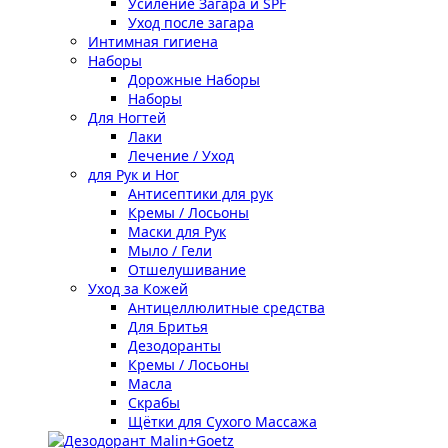
Усиление Загара и SPF
Уход после загара
Интимная гигиена
Наборы
Дорожные Наборы
Наборы
Для Ногтей
Лаки
Лечение / Уход
для Рук и Ног
Антисептики для рук
Кремы / Лосьоны
Маски для Рук
Мыло / Гели
Отшелушивание
Уход за Кожей
Антицеллюлитные средства
Для Бритья
Дезодоранты
Кремы / Лосьоны
Масла
Скрабы
Щётки для Сухого Массажа