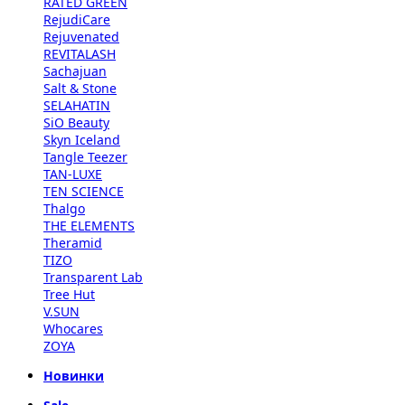
RATED GREEN
RejudiCare
Rejuvenated
REVITALASH
Sachajuan
Salt & Stone
SELAHATIN
SiO Beauty
Skyn Iceland
Tangle Teezer
TAN-LUXE
TEN SCIENCE
Thalgo
THE ELEMENTS
Theramid
TIZO
Transparent Lab
Tree Hut
V.SUN
Whocares
ZOYA
Новинки