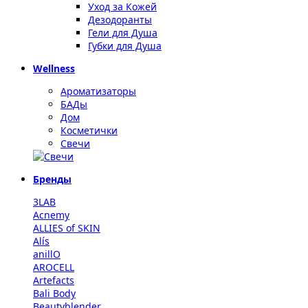
Уход за Кожей
Дезодоранты
Гели для Душа
Губки для Душа
Wellness
Ароматизаторы
БАДы
Дом
Косметички
Свечи
Бренды
3LAB
Acnemy
ALLIES of SKIN
Alís
anillO
AROCELL
Artefacts
Bali Body
Beautyblender