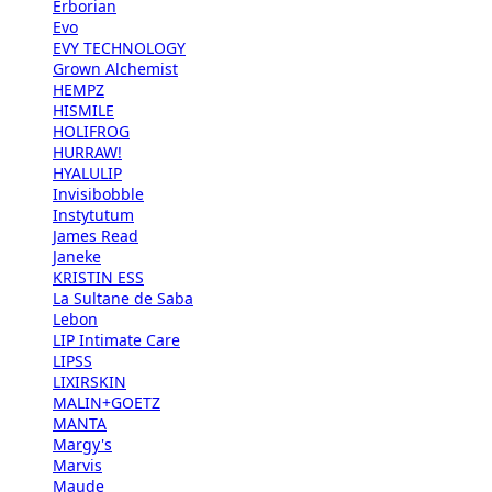
Erborian
Evo
EVY TECHNOLOGY
Grown Alchemist
HEMPZ
HISMILE
HOLIFROG
HURRAW!
HYALULIP
Invisibobble
Instytutum
James Read
Janeke
KRISTIN ESS
La Sultane de Saba
Lebon
LIP Intimate Care
LIPSS
LIXIRSKIN
MALIN+GOETZ
MANTA
Margy's
Marvis
Maude