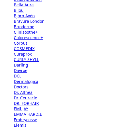
Bella Aura
Bilou
Björn Axén
Bravura London
Brioderme
Clinisoothe+
Colorescience+
Corpus
COSMEDIX
Curaprox
CURLY SHYLL
Darling
Davroe
DCL
Dermalogica
Doctors
Dr. Althea
Dr. Ceuracle
DR. FORHAIR
EMI JAY
EMMA HARDIE
Embryolisse
Elemis