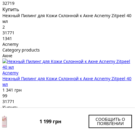
32719
Купить
Нежный Пилинг для Кожи Склонной к Акне Acnemy Zitpeel 40
мл
2
31771
1341
Acnemy
Category products
Акне
Acnemy
Нежный Пилинг для Кожи Склонной к Акне Acnemy Zitpeel 40
мл
1 341 грн
99
31771
Купить
Солнцезащитный Крем SPF 50 MZ Skin Expert UV Protector 60
СООБЩИТЬ О
мл
1 199 грн
ПОЯВЛЕНИИ
3
33513