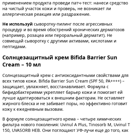
применением продукта проведи патч-тест: нанеси средство
на чистый участок кожи и проверь, не возникает ли
аллергическая реакция или раздражение.
Не используй
сыворотку-пилинг после агрессивных
процедур и во время обострений хронических дерматозов
(например, розацеа или пероральный дерматит). Не
совмещай сыворотку с другими активами, кислотами и
пептидами.
Солнцезащитный крем Bifida Barrier Sun
Cream – 10 мл
Солнцезащитный крем с антиоксидантными свойствами для
всех типов кожи. Bifida Barrier Sun Cream (SPF 50, PA++++) –
защищает, увлажняет, восстанавливает. Формула с
бифидобактериями укрепляет барьер кожи и помогает ей
лучше адаптироваться к внешним факторам. Не оставляет
жирного блеска и не забивает поры, но эффективно готовит
кожу к ежедневным вызовам.
В формуле солнцезащитного крема – четыре химических
фильтра нового поколения: Uvinul A Plus, Tinosorb M, Uvinul T
150, UVASORB HEB. Они поглощают УФ-лучи еще до того, как