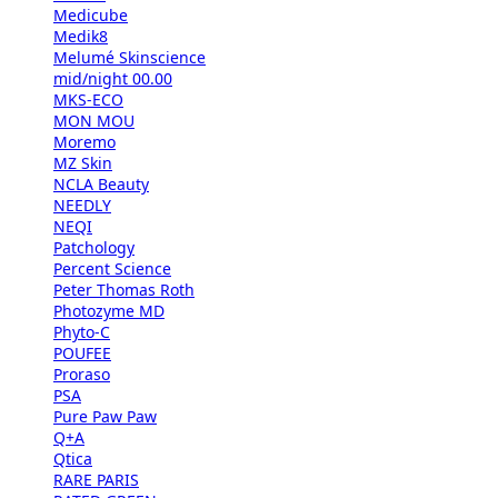
Medicube
Medik8
Melumé Skinscience
mid/night 00.00
MKS-ECO
MON MOU
Moremo
MZ Skin
NCLA Beauty
NEEDLY
NEQI
Patchology
Percent Science
Peter Thomas Roth
Photozyme MD
Phyto-C
POUFEE
Proraso
PSA
Pure Paw Paw
Q+A
Qtica
RARE PARIS