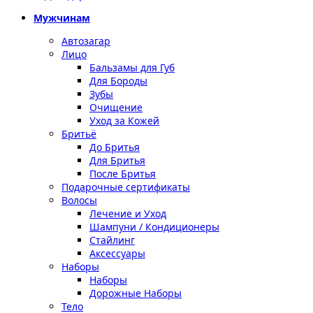
Мужчинам
Автозагар
Лицо
Бальзамы для Губ
Для Бороды
Зубы
Очищение
Уход за Кожей
Бритьё
До Бритья
Для Бритья
После Бритья
Подарочные сертификаты
Волосы
Лечение и Уход
Шампуни / Кондиционеры
Стайлинг
Аксессуары
Наборы
Наборы
Дорожные Наборы
Тело