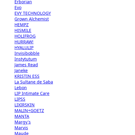
Erborian
Evo
EVY TECHNOLOGY
Grown Alchemist
HEMPZ
HISMILE
HOLIFROG
HURRAW!
HYALULIP
Invisibobble
Instytutum
James Read
Janeke
KRISTIN ESS
La Sultane de Saba
Lebon
LIP Intimate Care
LIPSS
LIXIRSKIN
MALIN+GOETZ
MANTA
Margy's
Marvis
Maude