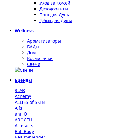
Уход за Кожей
Дезодоранты
Гели для Душа
Губки для Душа
Wellness
Ароматизаторы
БАДы
Дом
Косметички
Свечи
Бренды
3LAB
Acnemy
ALLIES of SKIN
Alís
anillO
AROCELL
Artefacts
Bali Body
Beautyblender