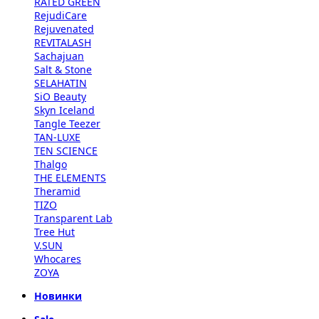
RATED GREEN
RejudiCare
Rejuvenated
REVITALASH
Sachajuan
Salt & Stone
SELAHATIN
SiO Beauty
Skyn Iceland
Tangle Teezer
TAN-LUXE
TEN SCIENCE
Thalgo
THE ELEMENTS
Theramid
TIZO
Transparent Lab
Tree Hut
V.SUN
Whocares
ZOYA
Новинки