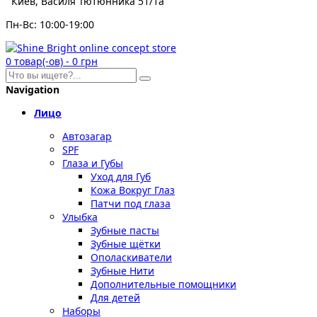
Киев, Василя Тютюнника 51/1а
Пн-Вс: 10:00-19:00
0
товар(-ов)
-
0 грн
Navigation
Лицо
Автозагар
SPF
Глаза и Губы
Уход для Губ
Кожа Вокруг Глаз
Патчи под глаза
Улыбка
Зубные пасты
Зубные щётки
Ополаскиватели
Зубные Нити
Дополнительные помощники
Для детей
Наборы