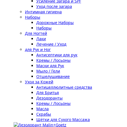
Усиление Загара и SPF
Уход после загара
Интимная гигиена
Наборы
Дорожные Наборы
Наборы
Для Ногтей
Лаки
Лечение / Уход
для Рук и Ног
Антисептики для рук
Кремы / Лосьоны
Маски для Рук
Мыло / Гели
Отшелушивание
Уход за Кожей
Антицеллюлитные средства
Для Бритья
Дезодоранты
Кремы / Лосьоны
Масла
Скрабы
Щётки для Сухого Массажа