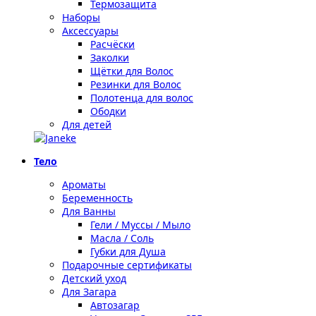
Термозащита
Наборы
Аксессуары
Расчёски
Заколки
Щётки для Волос
Резинки для Волос
Полотенца для волос
Ободки
Для детей
Тело
Ароматы
Беременность
Для Ванны
Гели / Муссы / Мыло
Масла / Соль
Губки для Душа
Подарочные сертификаты
Детский уход
Для Загара
Автозагар