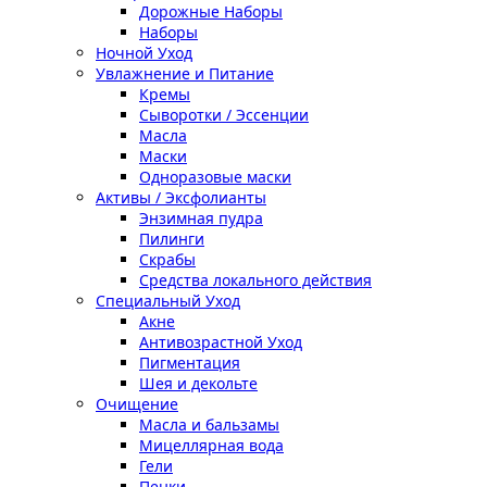
Дорожные Наборы
Наборы
Ночной Уход
Увлажнение и Питание
Кремы
Сыворотки / Эссенции
Масла
Маски
Одноразовые маски
Активы / Эксфолианты
Энзимная пудра
Пилинги
Скрабы
Средства локального действия
Специальный Уход
Акне
Антивозрастной Уход
Пигментация
Шея и декольте
Очищение
Масла и бальзамы
Мицеллярная вода
Гели
Пенки