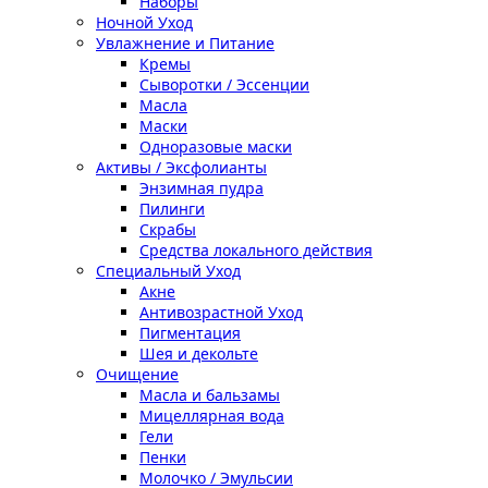
Наборы
Ночной Уход
Увлажнение и Питание
Кремы
Сыворотки / Эссенции
Масла
Маски
Одноразовые маски
Активы / Эксфолианты
Энзимная пудра
Пилинги
Скрабы
Средства локального действия
Специальный Уход
Акне
Антивозрастной Уход
Пигментация
Шея и декольте
Очищение
Масла и бальзамы
Мицеллярная вода
Гели
Пенки
Молочко / Эмульсии