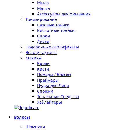
Мыло
Маски
Аксессуары для Умывания
Тонизирование
Базовые тоники
Кислотные тоники
Спреи
Диски
Подарочные сертификаты
Beauty-гаджеты
Макияж
Брови
Кисти
Помады / Блески
Праймеры
Пудра для Лица
Спонжи
Тональные Средства
Хайлайтеры
Волосы
Шампуни