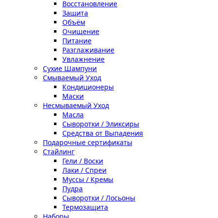
Восстановление
Защита
Объём
Очищение
Питание
Разглаживание
Увлажнение
Сухие Шампуни
Смываемый Уход
Кондиционеры
Маски
Несмываемый Уход
Масла
Сыворотки / Эликсиры
Средства от Выпадения
Подарочные сертификаты
Стайлинг
Гели / Воски
Лаки / Спреи
Муссы / Кремы
Пудра
Сыворотки / Лосьоны
Термозащита
Наборы