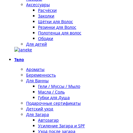
Аксессуары
Расчёски
Заколки
Щётки для Волос
Резинки для Волос
Полотенца для волос
Ободки
Для детей
Тело
Ароматы
Беременность
Для Ванны
Гели / Муссы / Мыло
Масла / Соль
Губки для Душа
Подарочные сертификаты
Детский уход
Для Загара
Автозагар
Усиление Загара и SPF
Уход после загара