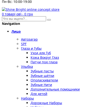
Пн-Вс: 10:00-19:00
0
товар(-ов)
-
0 грн
Navigation
Лицо
Автозагар
SPF
Глаза и Губы
Уход для Губ
Кожа Вокруг Глаз
Патчи под глаза
Улыбка
Зубные пасты
Зубные щётки
Ополаскиватели
Зубные Нити
Дополнительные помощники
Для детей
Наборы
Дорожные Наборы