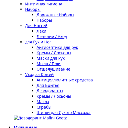
Интимная гигиена
Наборы
Дорожные Наборы
Наборы
Для Ногтей
Лаки
Лечение / Уход
для Рук и Ног
Антисептики для рук
Кремы / Лосьоны
Маски для Рук
Мыло / Гели
Отшелушивание
Уход за Кожей
Антицеллюлитные средства
Для Бритья
Дезодоранты
Кремы / Лосьоны
Масла
Скрабы
Щётки для Сухого Массажа
Мужчинам