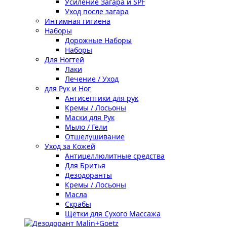
Усиление Загара и SPF
Уход после загара
Интимная гигиена
Наборы
Дорожные Наборы
Наборы
Для Ногтей
Лаки
Лечение / Уход
для Рук и Ног
Антисептики для рук
Кремы / Лосьоны
Маски для Рук
Мыло / Гели
Отшелушивание
Уход за Кожей
Антицеллюлитные средства
Для Бритья
Дезодоранты
Кремы / Лосьоны
Масла
Скрабы
Щётки для Сухого Массажа