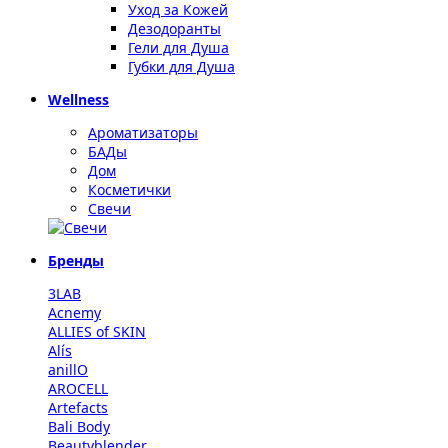
Уход за Кожей
Дезодоранты
Гели для Душа
Губки для Душа
Wellness
Ароматизаторы
БАДы
Дом
Косметички
Свечи
Бренды
3LAB
Acnemy
ALLIES of SKIN
Alís
anillO
AROCELL
Artefacts
Bali Body
Beautyblender