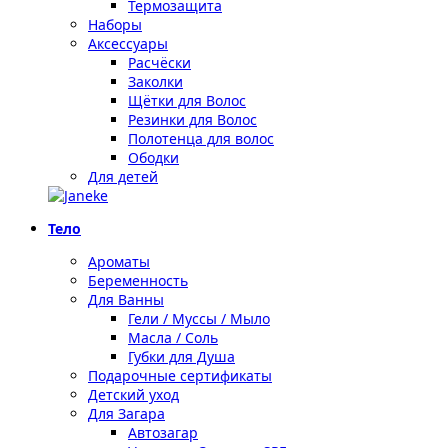
Термозащита
Наборы
Аксессуары
Расчёски
Заколки
Щётки для Волос
Резинки для Волос
Полотенца для волос
Ободки
Для детей
Тело
Ароматы
Беременность
Для Ванны
Гели / Муссы / Мыло
Масла / Соль
Губки для Душа
Подарочные сертификаты
Детский уход
Для Загара
Автозагар