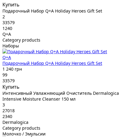
Купить
Подарочный Набор Q+A Holiday Heroes Gift Set
2
33579
1240
Q+A
Category products
Наборы
Q+A
Подарочный Набор Q+A Holiday Heroes Gift Set
1 240 грн
99
33579
Купить
Интенсивный Увлажняющий Очиститель Dermalogica
Intensive Moisture Cleanser 150 мл
3
27018
2340
Dermalogica
Category products
Молочко / Эмульсии