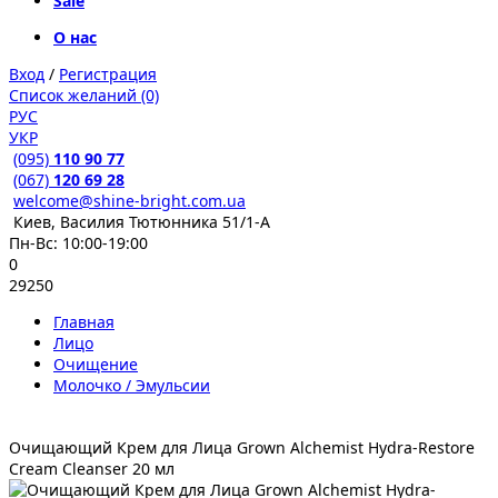
Sale
О нас
Вход
/
Регистрация
Список желаний (0)
РУС
УКР
(095)
110 90 77
(067)
120 69 28
welcome@shine-bright.com.ua
Киев, Василия Тютюнника 51/1-А
Пн-Вс: 10:00-19:00
0
29250
Главная
Лицо
Очищение
Молочко / Эмульсии
Очищающий Крем для Лица Grown Alchemist Hydra-Restore
Cream Cleanser 20 мл