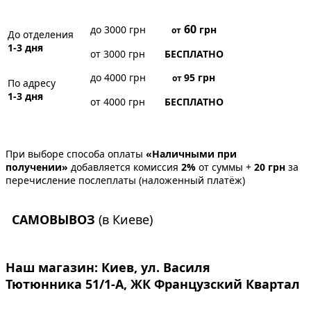
60
до 3000 грн
грн
от
До отделения
1-3 дня
от 3000 грн
БЕСПЛАТНО
до 4000 грн
95
грн
от
По адресу
1-3 дня
от 4000 грн
БЕСПЛАТНО
При выборе способа оплаты
«Наличными при
получении»
добавляется комиссия
2%
от суммы +
20 грн
за
перечисление послеплаты (наложенный платёж)
САМОВЫВОЗ
(в Киеве)
Наш магазин:
Киев, ул. Василя
Тютюнника 51/1-А, ЖК Французский Квартал