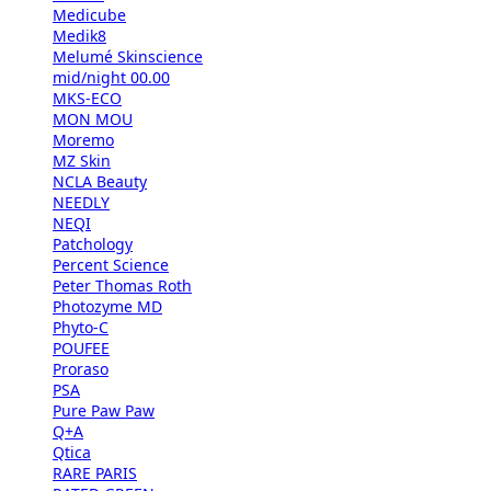
Medicube
Medik8
Melumé Skinscience
mid/night 00.00
MKS-ECO
MON MOU
Moremo
MZ Skin
NCLA Beauty
NEEDLY
NEQI
Patchology
Percent Science
Peter Thomas Roth
Photozyme MD
Phyto-C
POUFEE
Proraso
PSA
Pure Paw Paw
Q+A
Qtica
RARE PARIS