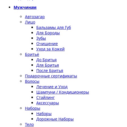
Мужчинам
Автозагар
Лицо
Бальзамы для Губ
Для Бороды
Зубы
Очищение
Уход за Кожей
Бритьё
До Бритья
Для Бритья
После Бритья
Подарочные сертификаты
Волосы
Лечение и Уход
Шампуни / Кондиционеры
Стайлинг
Аксессуары
Наборы
Наборы
Дорожные Наборы
Тело