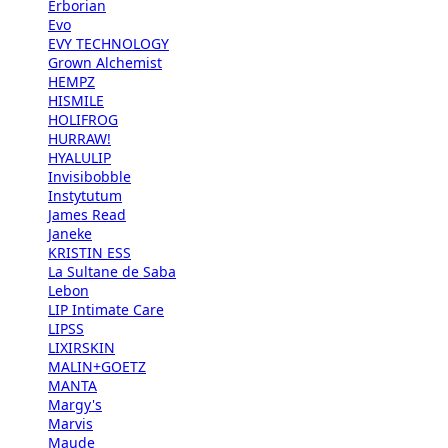
Erborian
Evo
EVY TECHNOLOGY
Grown Alchemist
HEMPZ
HISMILE
HOLIFROG
HURRAW!
HYALULIP
Invisibobble
Instytutum
James Read
Janeke
KRISTIN ESS
La Sultane de Saba
Lebon
LIP Intimate Care
LIPSS
LIXIRSKIN
MALIN+GOETZ
MANTA
Margy's
Marvis
Maude