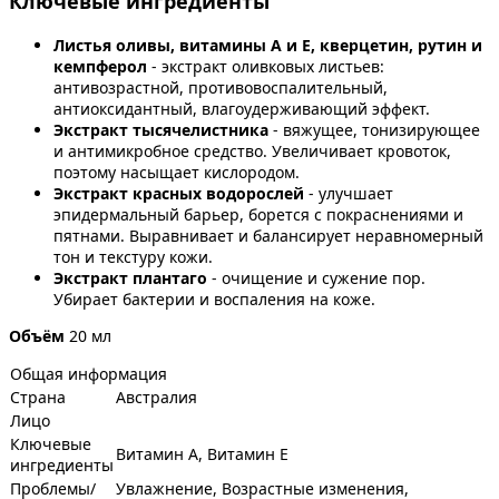
Ключевые ингредиенты
Листья оливы, витамины A и E, кверцетин, рутин и
кемпферол
- экстракт оливковых листьев:
антивозрастной, противовоспалительный,
антиоксидантный, влагоудерживающий эффект.
Экстракт тысячелистника
- вяжущее, тонизирующее
и антимикробное средство. Увеличивает кровоток,
поэтому насыщает кислородом.
Экстракт красных водорослей
- улучшает
эпидермальный барьер, борется с покраснениями и
пятнами. Выравнивает и балансирует неравномерный
тон и текстуру кожи.
Экстракт плантаго
- очищение и сужение пор.
Убирает бактерии и воспаления на коже.
Объём
20 мл
Общая информация
Страна
Австралия
Лицо
Ключевые
Витамин А, Витамин Е
ингредиенты
Проблемы/
Увлажнение, Возрастные изменения,