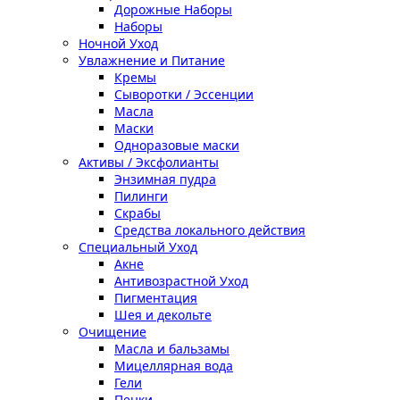
Дорожные Наборы
Наборы
Ночной Уход
Увлажнение и Питание
Кремы
Сыворотки / Эссенции
Масла
Маски
Одноразовые маски
Активы / Эксфолианты
Энзимная пудра
Пилинги
Скрабы
Средства локального действия
Специальный Уход
Акне
Антивозрастной Уход
Пигментация
Шея и декольте
Очищение
Масла и бальзамы
Мицеллярная вода
Гели
Пенки