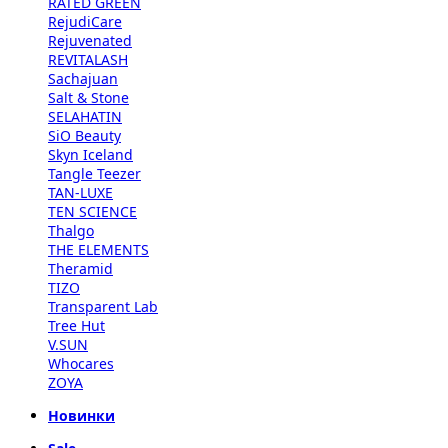
RATED GREEN
RejudiCare
Rejuvenated
REVITALASH
Sachajuan
Salt & Stone
SELAHATIN
SiO Beauty
Skyn Iceland
Tangle Teezer
TAN-LUXE
TEN SCIENCE
Thalgo
THE ELEMENTS
Theramid
TIZO
Transparent Lab
Tree Hut
V.SUN
Whocares
ZOYA
Новинки