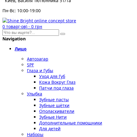
Киев, Василя Тютюнника 51/1а
Пн-Вс: 10:00-19:00
0
товар(-ов)
-
0 грн
Navigation
Лицо
Автозагар
SPF
Глаза и Губы
Уход для Губ
Кожа Вокруг Глаз
Патчи под глаза
Улыбка
Зубные пасты
Зубные щётки
Ополаскиватели
Зубные Нити
Дополнительные помощники
Для детей
Наборы