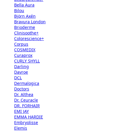
Bella Aura
Bilou
Björn Axén
Bravura London
Brioderme
Clinisoothe+
Colorescience+
Corpus
COSMEDIX
Curaprox
CURLY SHYLL
Darling
Davroe
DCL
Dermalogica
Doctors
Dr. Althea
Dr. Ceuracle
DR. FORHAIR
EMI JAY
EMMA HARDIE
Embryolisse
Elemis