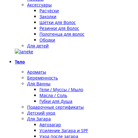
Аксессуары
Расчёски
Заколки
Щётки для Волос
Резинки для Волос
Полотенца для волос
Ободки
Для детей
Тело
Ароматы
Беременность
Для Ванны
Гели / Муссы / Мыло
Масла / Соль
Губки для Душа
Подарочные сертификаты
Детский уход
Для Загара
Автозагар
Усиление Загара и SPF
Уход после загара