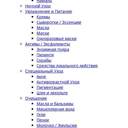
Наборы
Ночной Уход
Увлажнение и Питание
Кремы
Сыворотки / Эссенции
Масла
Маски
Одноразовые маски
Активы / Эксфолианты
Энзимная пудра
Пилинги
Скрабы
Средства локального действия
Специальный Уход
Акне
Антивозрастной Уход
Пигментация
Шея и декольте
Очищение
Масла и бальзамы
Мицеллярная вода
Гели
Пенки
Молочко / Эмульсии