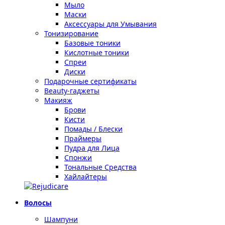
Мыло
Маски
Аксессуары для Умывания
Тонизирование
Базовые тоники
Кислотные тоники
Спреи
Диски
Подарочные сертификаты
Beauty-гаджеты
Макияж
Брови
Кисти
Помады / Блески
Праймеры
Пудра для Лица
Спонжи
Тональные Средства
Хайлайтеры
Волосы
Шампуни