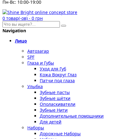
Пн-Вс: 10:00-19:00
0
товар(-ов)
-
0 грн
Navigation
Лицо
Автозагар
SPF
Глаза и Губы
Уход для Губ
Кожа Вокруг Глаз
Патчи под глаза
Улыбка
Зубные пасты
Зубные щётки
Ополаскиватели
Зубные Нити
Дополнительные помощники
Для детей
Наборы
Дорожные Наборы