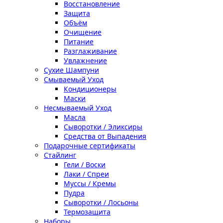
Восстановление
Защита
Объём
Очищение
Питание
Разглаживание
Увлажнение
Сухие Шампуни
Смываемый Уход
Кондиционеры
Маски
Несмываемый Уход
Масла
Сыворотки / Эликсиры
Средства от Выпадения
Подарочные сертификаты
Стайлинг
Гели / Воски
Лаки / Спреи
Муссы / Кремы
Пудра
Сыворотки / Лосьоны
Термозащита
Наборы