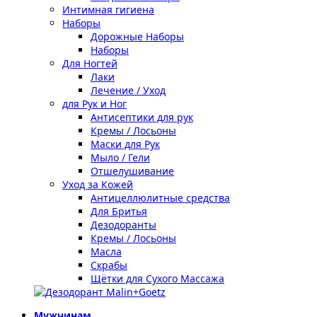
Интимная гигиена
Наборы
Дорожные Наборы
Наборы
Для Ногтей
Лаки
Лечение / Уход
для Рук и Ног
Антисептики для рук
Кремы / Лосьоны
Маски для Рук
Мыло / Гели
Отшелушивание
Уход за Кожей
Антицеллюлитные средства
Для Бритья
Дезодоранты
Кремы / Лосьоны
Масла
Скрабы
Щётки для Сухого Массажа
Мужчинам