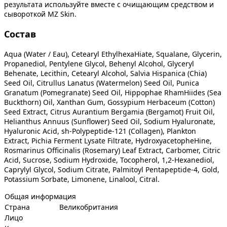
результата используйте вместе с очищающим средством и
сывороткой MZ Skin.
Состав
Aqua (Water / Eau), Cetearyl EthylhexaНіate, Squalane, Glycerin,
Propanediol, Pentylene Glycol, Behenyl Alcohol, Glyceryl
Behenate, Lecithin, Cetearyl Alcohol, Salvia Hispanica (Chia)
Seed Oil, Citrullus Lanatus (Watermelon) Seed Oil, Punica
Granatum (Pomegranate) Seed Oil, Hippophae RhamНіides (Sea
Buckthorn) Oil, Xanthan Gum, Gossypium Herbaceum (Cotton)
Seed Extract, Citrus Aurantium Bergamia (Bergamot) Fruit Oil,
Helianthus Annuus (Sunflower) Seed Oil, Sodium Hyaluronate,
Hyaluronic Acid, sh-Polypeptide-121 (Collagen), Plankton
Extract, Pichia Ferment Lysate Filtrate, HydroxyacetopheНіne,
Rosmarinus Officinalis (Rosemary) Leaf Extract, Carbomer, Citric
Acid, Sucrose, Sodium Hydroxide, Tocopherol, 1,2-Hexanediol,
Caprylyl Glycol, Sodium Citrate, Palmitoyl Pentapeptide-4, Gold,
Potassium Sorbate, Limonene, Linalool, Citral.
Общая информация
Страна
Великобритания
Лицо