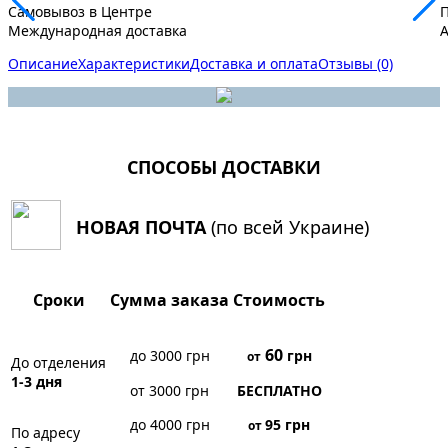
Самовывоз в Центре
Международная доставка
A
Описание
Характеристики
Доставка и оплата
Отзывы (0)
СПОСОБЫ ДОСТАВКИ
НОВАЯ ПОЧТА
(по всей Украине)
Сроки
Сумма заказа
Стоимость
60
до 3000 грн
грн
от
До отделения
1-3 дня
от 3000 грн
БЕСПЛАТНО
до 4000 грн
95
грн
от
По адресу