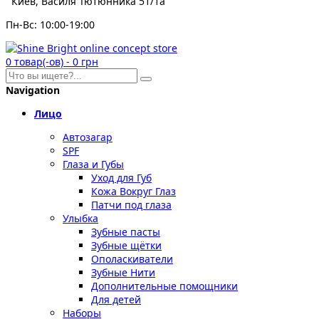
Киев, Василя Тютюнника 51/1а
Пн-Вс: 10:00-19:00
0
товар(-ов)
-
0 грн
Navigation
Лицо
Автозагар
SPF
Глаза и Губы
Уход для Губ
Кожа Вокруг Глаз
Патчи под глаза
Улыбка
Зубные пасты
Зубные щётки
Ополаскиватели
Зубные Нити
Дополнительные помощники
Для детей
Наборы