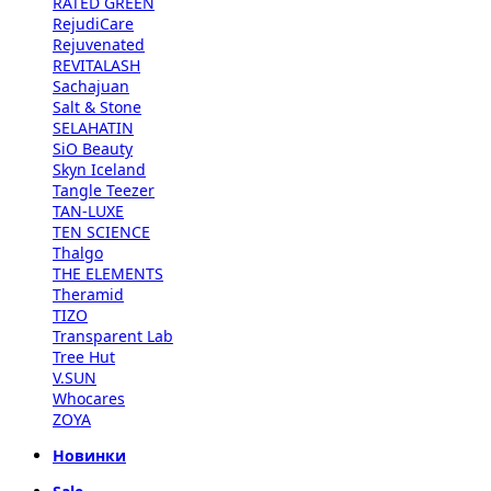
RATED GREEN
RejudiCare
Rejuvenated
REVITALASH
Sachajuan
Salt & Stone
SELAHATIN
SiO Beauty
Skyn Iceland
Tangle Teezer
TAN-LUXE
TEN SCIENCE
Thalgo
THE ELEMENTS
Theramid
TIZO
Transparent Lab
Tree Hut
V.SUN
Whocares
ZOYA
Новинки