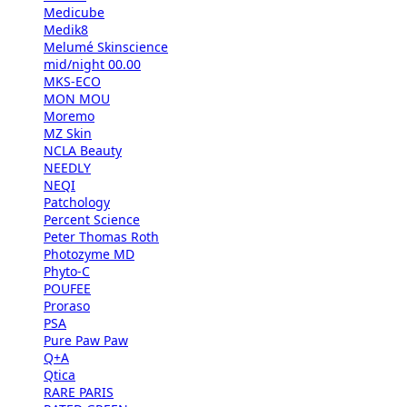
Medicube
Medik8
Melumé Skinscience
mid/night 00.00
MKS-ECO
MON MOU
Moremo
MZ Skin
NCLA Beauty
NEEDLY
NEQI
Patchology
Percent Science
Peter Thomas Roth
Photozyme MD
Phyto-C
POUFEE
Proraso
PSA
Pure Paw Paw
Q+A
Qtica
RARE PARIS