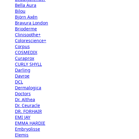
Bella Aura
Bilou
Björn Axén
Bravura London
Brioderme
Clinisoothe+
Colorescience+
Corpus
COSMEDIX
Curaprox
CURLY SHYLL
Darling
Davroe
DCL
Dermalogica
Doctors
Dr. Althea
Dr. Ceuracle
DR. FORHAIR
EMI JAY
EMMA HARDIE
Embryolisse
Elemis