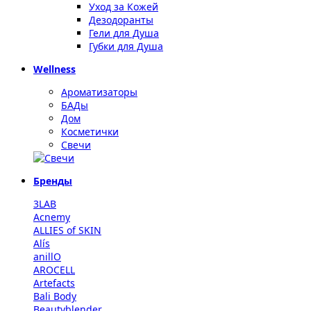
Уход за Кожей
Дезодоранты
Гели для Душа
Губки для Душа
Wellness
Ароматизаторы
БАДы
Дом
Косметички
Свечи
Бренды
3LAB
Acnemy
ALLIES of SKIN
Alís
anillO
AROCELL
Artefacts
Bali Body
Beautyblender