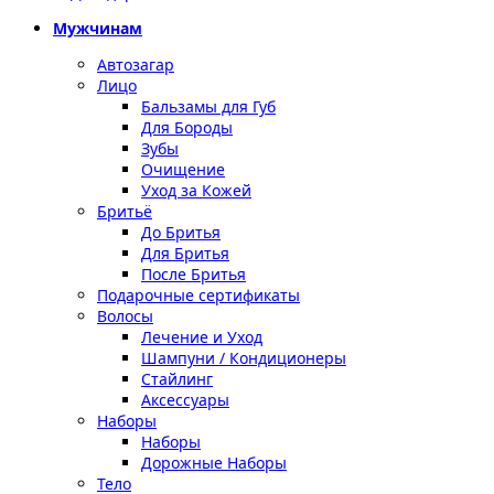
Мужчинам
Автозагар
Лицо
Бальзамы для Губ
Для Бороды
Зубы
Очищение
Уход за Кожей
Бритьё
До Бритья
Для Бритья
После Бритья
Подарочные сертификаты
Волосы
Лечение и Уход
Шампуни / Кондиционеры
Стайлинг
Аксессуары
Наборы
Наборы
Дорожные Наборы
Тело