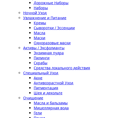
Дорожные Наборы
Наборы
Ночной Уход
Увлажнение и Питание
Кремы
Сыворотки / Эссенции
Масла
Маски
Одноразовые маски
Активы / Эксфолианты
Энзимная пудра
Пилинги
Скрабы
Средства локального действия
Специальный Уход
Акне
Антивозрастной Уход
Пигментация
Шея и декольте
Очищение
Масла и бальзамы
Мицеллярная вода
Гели
Пенки