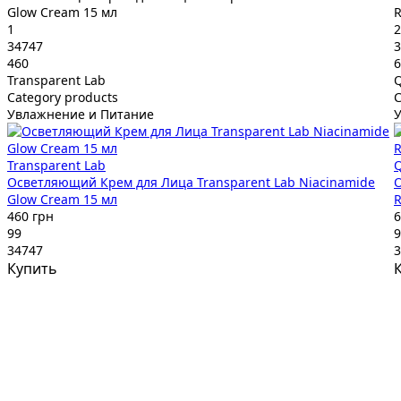
Glow Cream 15 мл
R
1
2
34747
3
460
6
Transparent Lab
Category products
C
Увлажнение и Питание
Transparent Lab
Осветляющий Крем для Лица Transparent Lab Niacinamide
О
Glow Cream 15 мл
R
460 грн
6
99
9
34747
3
Купить