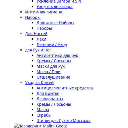
Усиление Загара и SPF
Уход после загара
Интимная гигиена
Наборы
Дорожные Наборы
Наборы
Для Ногтей
Лаки
Лечение / Уход
для Рук и Ног
Антисептики для рук
Кремы / Лосьоны
Маски для Рук
Мыло / Гели
Отшелушивание
Уход за Кожей
Антицеллюлитные средства
Для Бритья
Дезодоранты
Кремы / Лосьоны
Масла
Скрабы
Щётки для Сухого Массажа