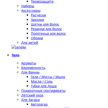
Термозащита
Наборы
Аксессуары
Расчёски
Заколки
Щётки для Волос
Резинки для Волос
Полотенца для волос
Ободки
Для детей
Тело
Ароматы
Беременность
Для Ванны
Гели / Муссы / Мыло
Масла / Соль
Губки для Душа
Подарочные сертификаты
Детский уход
Для Загара
Автозагар