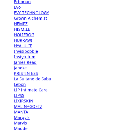
Erborian
Evo
EVY TECHNOLOGY
Grown Alchemist
HEMPZ
HISMILE
HOLIFROG
HURRAW!
HYALULIP
Invisibobble
Instytutum
James Read
Janeke
KRISTIN ESS
La Sultane de Saba
Lebon
LIP Intimate Care
LIPSS
LIXIRSKIN
MALIN+GOETZ
MANTA
Margy's
Marvis
Maude