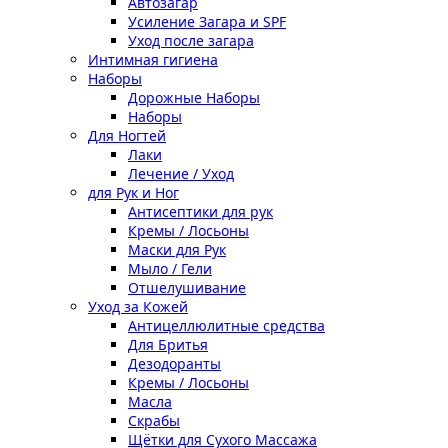
Автозагар
Усиление Загара и SPF
Уход после загара
Интимная гигиена
Наборы
Дорожные Наборы
Наборы
Для Ногтей
Лаки
Лечение / Уход
для Рук и Ног
Антисептики для рук
Кремы / Лосьоны
Маски для Рук
Мыло / Гели
Отшелушивание
Уход за Кожей
Антицеллюлитные средства
Для Бритья
Дезодоранты
Кремы / Лосьоны
Масла
Скрабы
Щётки для Сухого Массажа