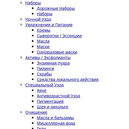
Наборы
Дорожные Наборы
Наборы
Ночной Уход
Увлажнение и Питание
Кремы
Сыворотки / Эссенции
Масла
Маски
Одноразовые маски
Активы / Эксфолианты
Энзимная пудра
Пилинги
Скрабы
Средства локального действия
Специальный Уход
Акне
Антивозрастной Уход
Пигментация
Шея и декольте
Очищение
Масла и бальзамы
Мицеллярная вода
Гели