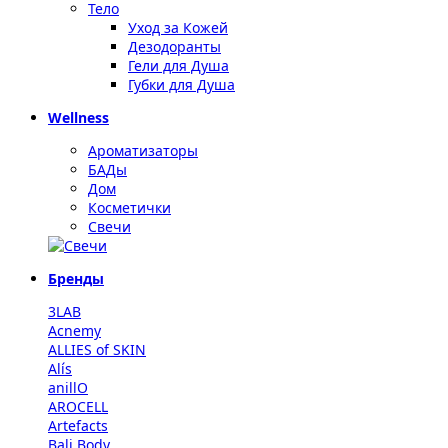
Тело
Уход за Кожей
Дезодоранты
Гели для Душа
Губки для Душа
Wellness
Ароматизаторы
БАДы
Дом
Косметички
Свечи
Бренды
3LAB
Acnemy
ALLIES of SKIN
Alís
anillO
AROCELL
Artefacts
Bali Body