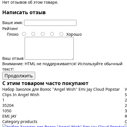
Нет отзывов об этом товаре.
Написать отзыв
Ваше имя:
Рейтинг
Плохо
Хорошо
Ваш отзыв
Внимание:
HTML не поддерживается! Используйте обычный
текст!
Продолжить
С этим товаром часто покупают
Набор Заколок для Волос "Angel Wish" Emi Jay Cloud Popstar
У
Clips In Angel Wish
S
1
2
35204
2
1050
3
EMI JAY
R
Category products
C