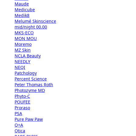
Maude
Medicube
Medik8
Melumé Skinscience
mid/night 00.00
MKS-ECO
MON MOU
Moremo
MZ Skin
NCLA Beauty
NEEDLY
NEQI
Patchology
Percent Science
Peter Thomas Roth
Photozyme MD
Phyto-C
POUFEE
Proraso
PSA
Pure Paw Paw
Q+A
Qtica