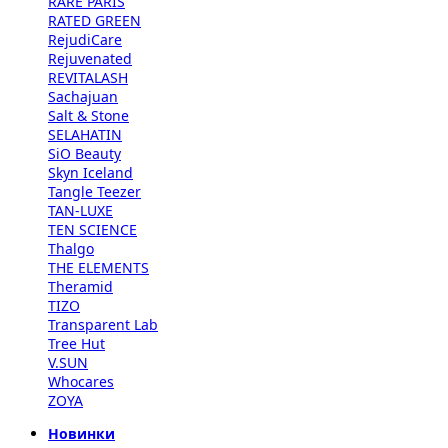
RARE PARIS
RATED GREEN
RejudiCare
Rejuvenated
REVITALASH
Sachajuan
Salt & Stone
SELAHATIN
SiO Beauty
Skyn Iceland
Tangle Teezer
TAN-LUXE
TEN SCIENCE
Thalgo
THE ELEMENTS
Theramid
TIZO
Transparent Lab
Tree Hut
V.SUN
Whocares
ZOYA
Новинки