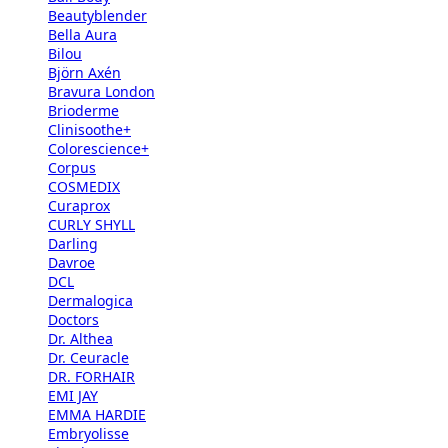
Beautyblender
Bella Aura
Bilou
Björn Axén
Bravura London
Brioderme
Clinisoothe+
Colorescience+
Corpus
COSMEDIX
Curaprox
CURLY SHYLL
Darling
Davroe
DCL
Dermalogica
Doctors
Dr. Althea
Dr. Ceuracle
DR. FORHAIR
EMI JAY
EMMA HARDIE
Embryolisse