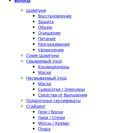
Волосы
Шампуни
Восстановление
Защита
Объём
Очищение
Питание
Разглаживание
Увлажнение
Сухие Шампуни
Смываемый Уход
Кондиционеры
Маски
Несмываемый Уход
Масла
Сыворотки / Эликсиры
Средства от Выпадения
Подарочные сертификаты
Стайлинг
Гели / Воски
Лаки / Спреи
Муссы / Кремы
Пудра