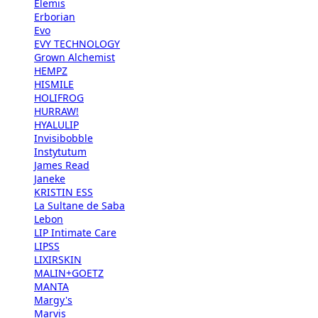
Elemis
Erborian
Evo
EVY TECHNOLOGY
Grown Alchemist
HEMPZ
HISMILE
HOLIFROG
HURRAW!
HYALULIP
Invisibobble
Instytutum
James Read
Janeke
KRISTIN ESS
La Sultane de Saba
Lebon
LIP Intimate Care
LIPSS
LIXIRSKIN
MALIN+GOETZ
MANTA
Margy's
Marvis