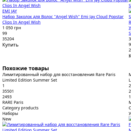
EMI JAY
Набор Заколок для Волос "Angel Wish" Emi Jay Cloud Popstar
Clips In Angel Wish
R
1 050 грн
У
99
S
35204
3
Купить
9
2
Похожие товары
Лимитированный набор для восстановления Rare Paris
М
Limited Edition Summer Set
L
1
2
35501
2
2493
1
RARE Paris
M
Category products
C
Наборы
New
M