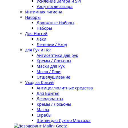
Усиление Загара и SPF
Уход после загара
Интимная гигиена
Наборы
Дорожные Наборы
Наборы
Для Ногтей
Лаки
Лечение / Уход
для Рук и Ног
Антисептики для рук
Кремы / Лосьоны
Маски для Рук
Мыло / Гели
Отшелушивание
Уход за Кожей
Антицеллюлитные средства
Для Бритья
Дезодоранты
Кремы / Лосьоны
Масла
Скрабы
Щётки для Сухого Массажа