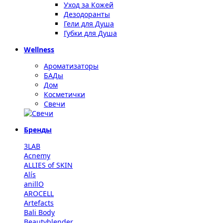
Уход за Кожей
Дезодоранты
Гели для Душа
Губки для Душа
Wellness
Ароматизаторы
БАДы
Дом
Косметички
Свечи
Бренды
3LAB
Acnemy
ALLIES of SKIN
Alís
anillO
AROCELL
Artefacts
Bali Body
Beautyblender