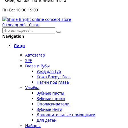
Киев, Василя Тютюнника 51/1а
Пн-Вс: 10:00-19:00
0
товар(-ов)
-
0 грн
Navigation
Лицо
Автозагар
SPF
Глаза и Губы
Уход для Губ
Кожа Вокруг Глаз
Патчи под глаза
Улыбка
Зубные пасты
Зубные щётки
Ополаскиватели
Зубные Нити
Дополнительные помощники
Для детей
Наборы