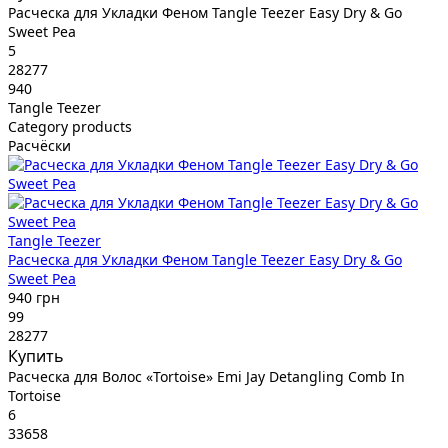
Расческа для Укладки Феном Tangle Teezer Easy Dry & Go
Sweet Pea
5
28277
940
Tangle Teezer
Category products
Расчёски
Tangle Teezer
Расческа для Укладки Феном Tangle Teezer Easy Dry & Go
Sweet Pea
940 грн
99
28277
Купить
Расческа для Волос «Tortoise» Emi Jay Detangling Comb In
Tortoise
6
33658