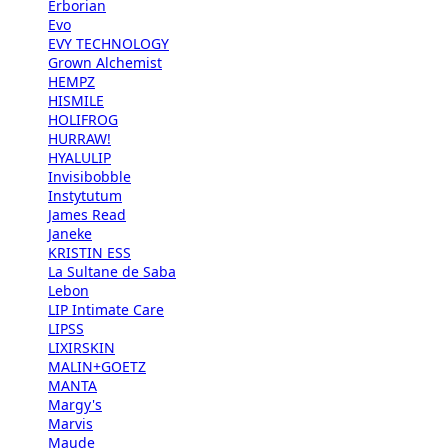
Erborian
Evo
EVY TECHNOLOGY
Grown Alchemist
HEMPZ
HISMILE
HOLIFROG
HURRAW!
HYALULIP
Invisibobble
Instytutum
James Read
Janeke
KRISTIN ESS
La Sultane de Saba
Lebon
LIP Intimate Care
LIPSS
LIXIRSKIN
MALIN+GOETZ
MANTA
Margy's
Marvis
Maude