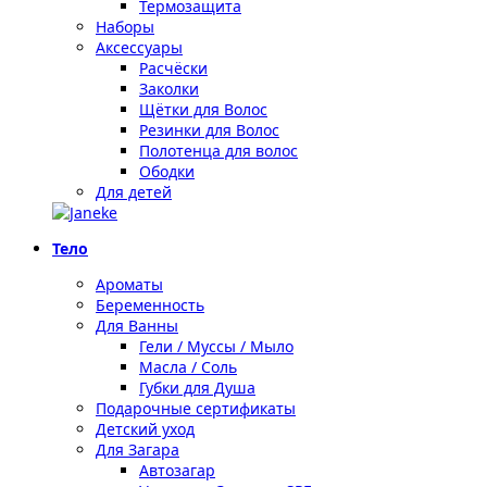
Термозащита
Наборы
Аксессуары
Расчёски
Заколки
Щётки для Волос
Резинки для Волос
Полотенца для волос
Ободки
Для детей
Тело
Ароматы
Беременность
Для Ванны
Гели / Муссы / Мыло
Масла / Соль
Губки для Душа
Подарочные сертификаты
Детский уход
Для Загара
Автозагар