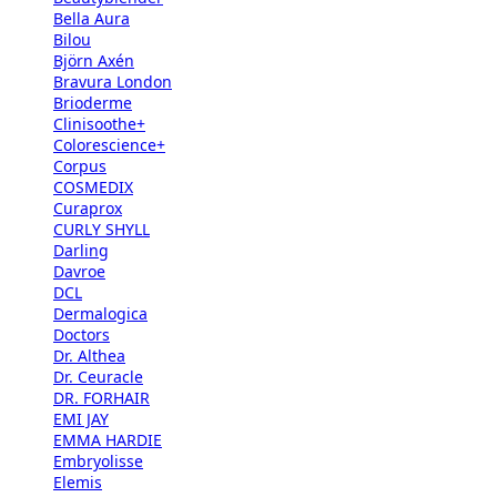
Bella Aura
Bilou
Björn Axén
Bravura London
Brioderme
Clinisoothe+
Colorescience+
Corpus
COSMEDIX
Curaprox
CURLY SHYLL
Darling
Davroe
DCL
Dermalogica
Doctors
Dr. Althea
Dr. Ceuracle
DR. FORHAIR
EMI JAY
EMMA HARDIE
Embryolisse
Elemis