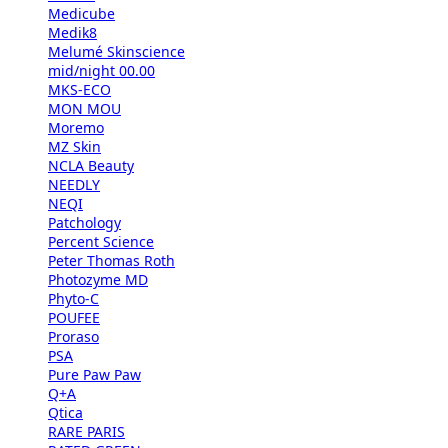
Medicube
Medik8
Melumé Skinscience
mid/night 00.00
MKS-ECO
MON MOU
Moremo
MZ Skin
NCLA Beauty
NEEDLY
NEQI
Patchology
Percent Science
Peter Thomas Roth
Photozyme MD
Phyto-C
POUFEE
Proraso
PSA
Pure Paw Paw
Q+A
Qtica
RARE PARIS