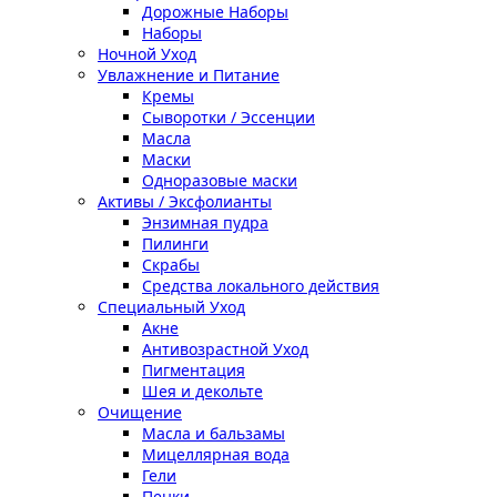
Дорожные Наборы
Наборы
Ночной Уход
Увлажнение и Питание
Кремы
Сыворотки / Эссенции
Масла
Маски
Одноразовые маски
Активы / Эксфолианты
Энзимная пудра
Пилинги
Скрабы
Средства локального действия
Специальный Уход
Акне
Антивозрастной Уход
Пигментация
Шея и декольте
Очищение
Масла и бальзамы
Мицеллярная вода
Гели
Пенки