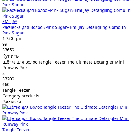
EMI JAY
Расческа для Волос «Pink Sugar» Emi Jay Detangling Comb In
Pink Sugar
1 750 грн
99
33659
Купить
Щётка для Волос Tangle Teezer The Ultimate Detangler Mini
Runway Pink
8
33209
660
Tangle Teezer
Category products
Расчёски
Tangle Teezer