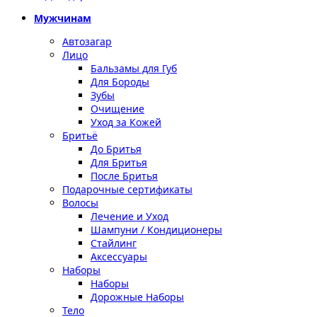
Мужчинам
Автозагар
Лицо
Бальзамы для Губ
Для Бороды
Зубы
Очищение
Уход за Кожей
Бритьё
До Бритья
Для Бритья
После Бритья
Подарочные сертификаты
Волосы
Лечение и Уход
Шампуни / Кондиционеры
Стайлинг
Аксессуары
Наборы
Наборы
Дорожные Наборы
Тело