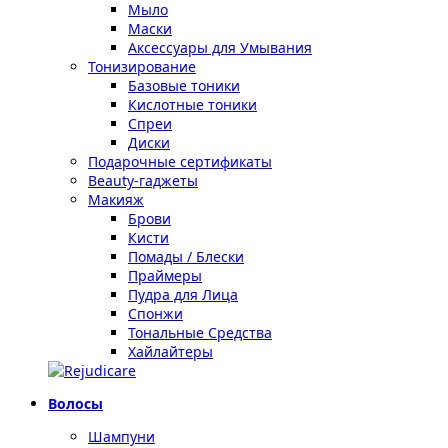
Мыло
Маски
Аксессуары для Умывания
Тонизирование
Базовые тоники
Кислотные тоники
Спреи
Диски
Подарочные сертификаты
Beauty-гаджеты
Макияж
Брови
Кисти
Помады / Блески
Праймеры
Пудра для Лица
Спонжи
Тональные Средства
Хайлайтеры
Волосы
Шампуни