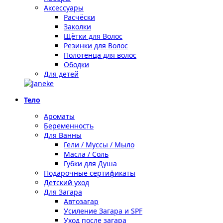
Аксессуары
Расчёски
Заколки
Щётки для Волос
Резинки для Волос
Полотенца для волос
Ободки
Для детей
Тело
Ароматы
Беременность
Для Ванны
Гели / Муссы / Мыло
Масла / Соль
Губки для Душа
Подарочные сертификаты
Детский уход
Для Загара
Автозагар
Усиление Загара и SPF
Уход после загара