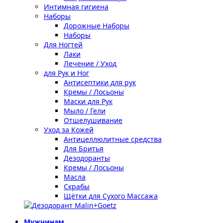
Интимная гигиена
Наборы
Дорожные Наборы
Наборы
Для Ногтей
Лаки
Лечение / Уход
для Рук и Ног
Антисептики для рук
Кремы / Лосьоны
Маски для Рук
Мыло / Гели
Отшелушивание
Уход за Кожей
Антицеллюлитные средства
Для Бритья
Дезодоранты
Кремы / Лосьоны
Масла
Скрабы
Щётки для Сухого Массажа
Мужчинам