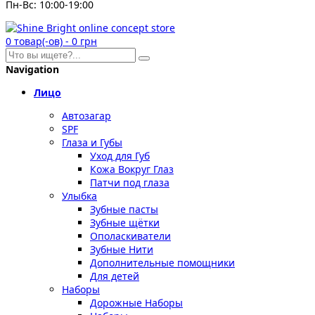
Пн-Вс: 10:00-19:00
0
товар(-ов)
-
0 грн
Navigation
Лицо
Автозагар
SPF
Глаза и Губы
Уход для Губ
Кожа Вокруг Глаз
Патчи под глаза
Улыбка
Зубные пасты
Зубные щётки
Ополаскиватели
Зубные Нити
Дополнительные помощники
Для детей
Наборы
Дорожные Наборы