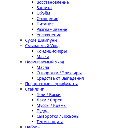
Восстановление
Защита
Объём
Очищение
Питание
Разглаживание
Увлажнение
Сухие Шампуни
Смываемый Уход
Кондиционеры
Маски
Несмываемый Уход
Масла
Сыворотки / Эликсиры
Средства от Выпадения
Подарочные сертификаты
Стайлинг
Гели / Воски
Лаки / Спреи
Муссы / Кремы
Пудра
Сыворотки / Лосьоны
Термозащита
Наборы