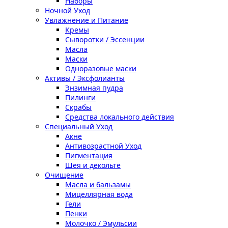
Наборы
Ночной Уход
Увлажнение и Питание
Кремы
Сыворотки / Эссенции
Масла
Маски
Одноразовые маски
Активы / Эксфолианты
Энзимная пудра
Пилинги
Скрабы
Средства локального действия
Специальный Уход
Акне
Антивозрастной Уход
Пигментация
Шея и декольте
Очищение
Масла и бальзамы
Мицеллярная вода
Гели
Пенки
Молочко / Эмульсии