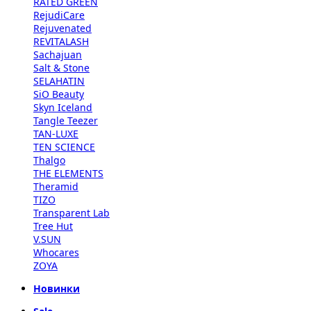
RATED GREEN
RejudiCare
Rejuvenated
REVITALASH
Sachajuan
Salt & Stone
SELAHATIN
SiO Beauty
Skyn Iceland
Tangle Teezer
TAN-LUXE
TEN SCIENCE
Thalgo
THE ELEMENTS
Theramid
TIZO
Transparent Lab
Tree Hut
V.SUN
Whocares
ZOYA
Новинки