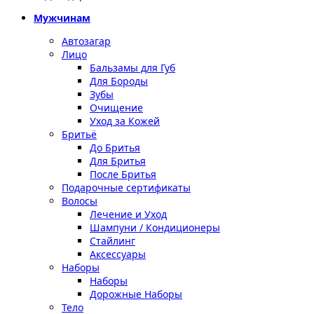
Мужчинам
Автозагар
Лицо
Бальзамы для Губ
Для Бороды
Зубы
Очищение
Уход за Кожей
Бритьё
До Бритья
Для Бритья
После Бритья
Подарочные сертификаты
Волосы
Лечение и Уход
Шампуни / Кондиционеры
Стайлинг
Аксессуары
Наборы
Наборы
Дорожные Наборы
Тело