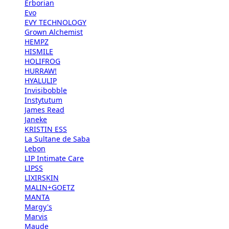
Erborian
Evo
EVY TECHNOLOGY
Grown Alchemist
HEMPZ
HISMILE
HOLIFROG
HURRAW!
HYALULIP
Invisibobble
Instytutum
James Read
Janeke
KRISTIN ESS
La Sultane de Saba
Lebon
LIP Intimate Care
LIPSS
LIXIRSKIN
MALIN+GOETZ
MANTA
Margy's
Marvis
Maude