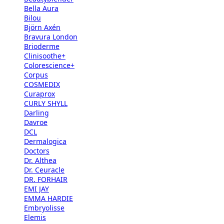
Bella Aura
Bilou
Björn Axén
Bravura London
Brioderme
Clinisoothe+
Colorescience+
Corpus
COSMEDIX
Curaprox
CURLY SHYLL
Darling
Davroe
DCL
Dermalogica
Doctors
Dr. Althea
Dr. Ceuracle
DR. FORHAIR
EMI JAY
EMMA HARDIE
Embryolisse
Elemis