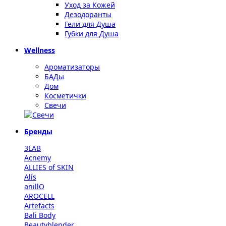
Уход за Кожей
Дезодоранты
Гели для Душа
Губки для Душа
Wellness
Ароматизаторы
БАДы
Дом
Косметички
Свечи
Бренды
3LAB
Acnemy
ALLIES of SKIN
Alís
anillO
AROCELL
Artefacts
Bali Body
Beautyblender