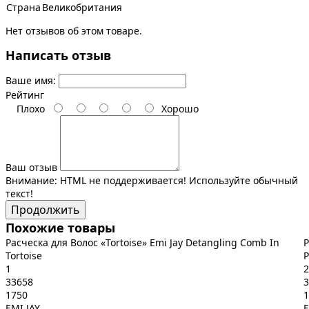
Страна
Великобритания
Нет отзывов об этом товаре.
Написать отзыв
Ваше имя:
Рейтинг
Плохо
Хорошо
Ваш отзыв
Внимание:
HTML не поддерживается! Используйте обычный
текст!
Продолжить
Похожие товары
Расческа для Волос «Tortoise» Emi Jay Detangling Comb In
Р
Tortoise
P
1
2
33658
3
1750
1
EMI JAY
E