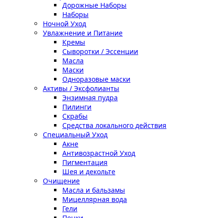
Дорожные Наборы
Наборы
Ночной Уход
Увлажнение и Питание
Кремы
Сыворотки / Эссенции
Масла
Маски
Одноразовые маски
Активы / Эксфолианты
Энзимная пудра
Пилинги
Скрабы
Средства локального действия
Специальный Уход
Акне
Антивозрастной Уход
Пигментация
Шея и декольте
Очищение
Масла и бальзамы
Мицеллярная вода
Гели
Пенки