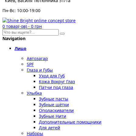
Киев, Василя Тютюнника 51/1а
Пн-Вс: 10:00-19:00
0
товар(-ов)
-
0 грн
Navigation
Лицо
Автозагар
SPF
Глаза и Губы
Уход для Губ
Кожа Вокруг Глаз
Патчи под глаза
Улыбка
Зубные пасты
Зубные щётки
Ополаскиватели
Зубные Нити
Дополнительные помощники
Для детей
Наборы