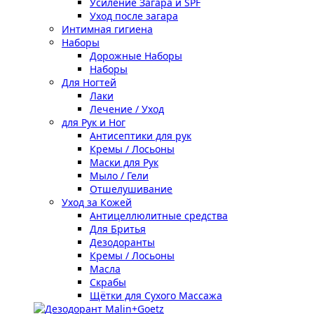
Усиление Загара и SPF
Уход после загара
Интимная гигиена
Наборы
Дорожные Наборы
Наборы
Для Ногтей
Лаки
Лечение / Уход
для Рук и Ног
Антисептики для рук
Кремы / Лосьоны
Маски для Рук
Мыло / Гели
Отшелушивание
Уход за Кожей
Антицеллюлитные средства
Для Бритья
Дезодоранты
Кремы / Лосьоны
Масла
Скрабы
Щётки для Сухого Массажа