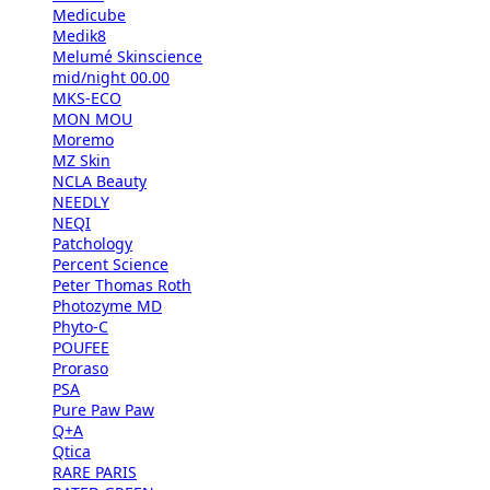
Medicube
Medik8
Melumé Skinscience
mid/night 00.00
MKS-ECO
MON MOU
Moremo
MZ Skin
NCLA Beauty
NEEDLY
NEQI
Patchology
Percent Science
Peter Thomas Roth
Photozyme MD
Phyto-C
POUFEE
Proraso
PSA
Pure Paw Paw
Q+A
Qtica
RARE PARIS