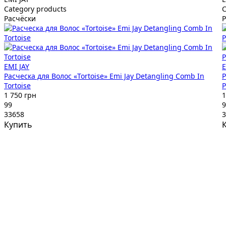
Category products
C
Расчёски
Р
EMI JAY
E
Расческа для Волос «Tortoise» Emi Jay Detangling Comb In
Р
Tortoise
P
1 750 грн
1
99
9
33658
3
Купить