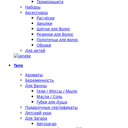
Термозащита
Наборы
Аксессуары
Расчёски
Заколки
Щётки для Волос
Резинки для Волос
Полотенца для волос
Ободки
Для детей
Тело
Ароматы
Беременность
Для Ванны
Гели / Муссы / Мыло
Масла / Соль
Губки для Душа
Подарочные сертификаты
Детский уход
Для Загара
Автозагар