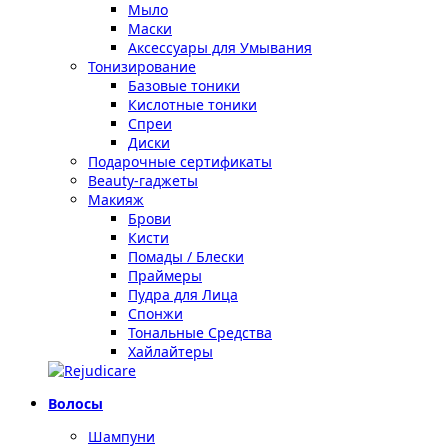
Мыло
Маски
Аксессуары для Умывания
Тонизирование
Базовые тоники
Кислотные тоники
Спреи
Диски
Подарочные сертификаты
Beauty-гаджеты
Макияж
Брови
Кисти
Помады / Блески
Праймеры
Пудра для Лица
Спонжи
Тональные Средства
Хайлайтеры
Волосы
Шампуни