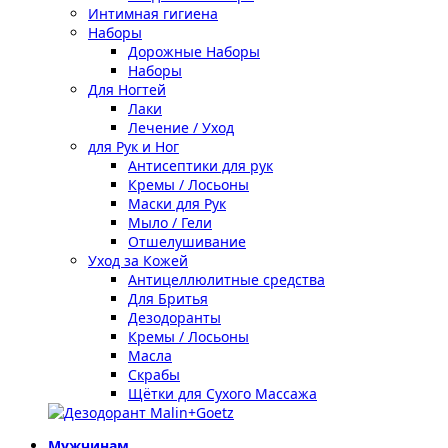
Интимная гигиена
Наборы
Дорожные Наборы
Наборы
Для Ногтей
Лаки
Лечение / Уход
для Рук и Ног
Антисептики для рук
Кремы / Лосьоны
Маски для Рук
Мыло / Гели
Отшелушивание
Уход за Кожей
Антицеллюлитные средства
Для Бритья
Дезодоранты
Кремы / Лосьоны
Масла
Скрабы
Щётки для Сухого Массажа
Мужчинам