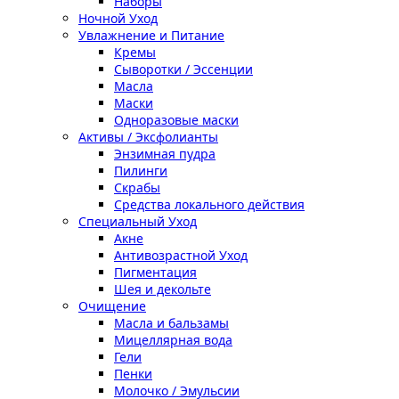
Наборы
Ночной Уход
Увлажнение и Питание
Кремы
Сыворотки / Эссенции
Масла
Маски
Одноразовые маски
Активы / Эксфолианты
Энзимная пудра
Пилинги
Скрабы
Средства локального действия
Специальный Уход
Акне
Антивозрастной Уход
Пигментация
Шея и декольте
Очищение
Масла и бальзамы
Мицеллярная вода
Гели
Пенки
Молочко / Эмульсии