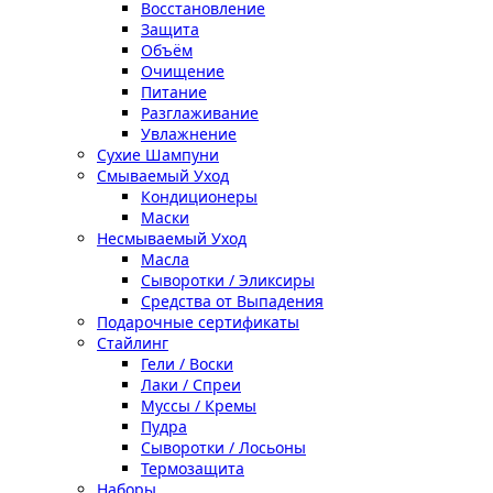
Восстановление
Защита
Объём
Очищение
Питание
Разглаживание
Увлажнение
Сухие Шампуни
Смываемый Уход
Кондиционеры
Маски
Несмываемый Уход
Масла
Сыворотки / Эликсиры
Средства от Выпадения
Подарочные сертификаты
Стайлинг
Гели / Воски
Лаки / Спреи
Муссы / Кремы
Пудра
Сыворотки / Лосьоны
Термозащита
Наборы