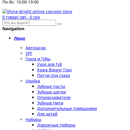
Пн-Вс: 10:00-19:00
0
товар(-ов)
-
0 грн
Navigation
Лицо
Автозагар
SPF
Глаза и Губы
Уход для Губ
Кожа Вокруг Глаз
Патчи под глаза
Улыбка
Зубные пасты
Зубные щётки
Ополаскиватели
Зубные Нити
Дополнительные помощники
Для детей
Наборы
Дорожные Наборы