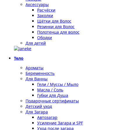
Аксессуары
Расчёски
Заколки
Щётки для Волос
Резинки для Волос
Полотенца для волос
Ободки
Для детей
Тело
Ароматы
Беременность
Для Ванны
Гели / Муссы / Мыло
Масла / Соль
Губки для Душа
Подарочные сертификаты
Детский уход
Для Загара
Автозагар
Усиление Загара и SPF
Уход после загара