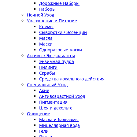
Дорожные Наборы
Наборы
Ночной Уход
Увлажнение и Питание
Кремы
Сыворотки / Эссенции
Масла
Маски
Одноразовые маски
Активы / Эксфолианты
Энзимная пудра
Пилинги
Скрабы
Средства локального действия
Специальный Уход
Акне
Антивозрастной Уход
Пигментация
Шея и декольте
Очищение
Масла и бальзамы
Мицеллярная вода
Гели
Пенки