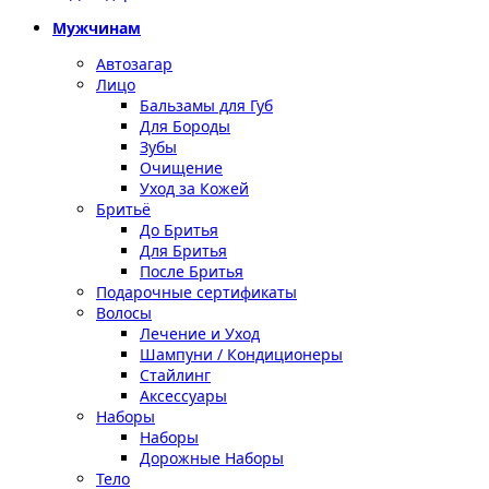
Мужчинам
Автозагар
Лицо
Бальзамы для Губ
Для Бороды
Зубы
Очищение
Уход за Кожей
Бритьё
До Бритья
Для Бритья
После Бритья
Подарочные сертификаты
Волосы
Лечение и Уход
Шампуни / Кондиционеры
Стайлинг
Аксессуары
Наборы
Наборы
Дорожные Наборы
Тело