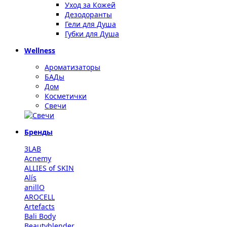
Уход за Кожей
Дезодоранты
Гели для Душа
Губки для Душа
Wellness
Ароматизаторы
БАДы
Дом
Косметички
Свечи
Бренды
3LAB
Acnemy
ALLIES of SKIN
Alís
anillO
AROCELL
Artefacts
Bali Body
Beautyblender