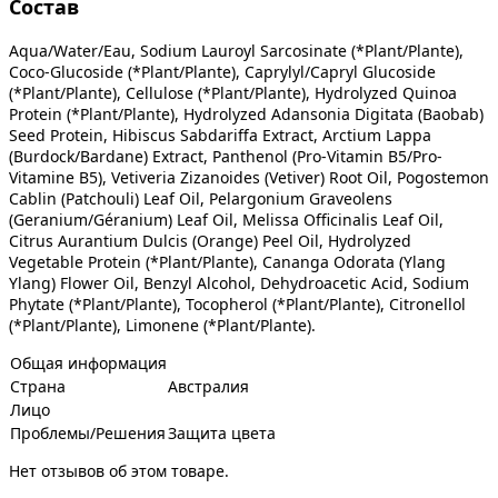
Состав
Aqua/Water/Eau, Sodium Lauroyl Sarcosinate (*Plant/Plante),
Coco-Glucoside (*Plant/Plante), Caprylyl/Capryl Glucoside
(*Plant/Plante), Cellulose (*Plant/Plante), Hydrolyzed Quinoa
Protein (*Plant/Plante), Hydrolyzed Adansonia Digitata (Baobab)
Seed Protein, Hibiscus Sabdariffa Extract, Arctium Lappa
(Burdock/Bardane) Extract, Panthenol (Pro-Vitamin B5/Pro-
Vitamine B5), Vetiveria Zizanoides (Vetiver) Root Oil, Pogostemon
Cablin (Patchouli) Leaf Oil, Pelargonium Graveolens
(Geranium/Géranium) Leaf Oil, Melissa Officinalis Leaf Oil,
Citrus Aurantium Dulcis (Orange) Peel Oil, Hydrolyzed
Vegetable Protein (*Plant/Plante), Cananga Odorata (Ylang
Ylang) Flower Oil, Benzyl Alcohol, Dehydroacetic Acid, Sodium
Phytate (*Plant/Plante), Tocopherol (*Plant/Plante), Citronellol
(*Plant/Plante), Limonene (*Plant/Plante).
Общая информация
Страна
Австралия
Лицо
Проблемы/Решения
Защита цвета
Нет отзывов об этом товаре.