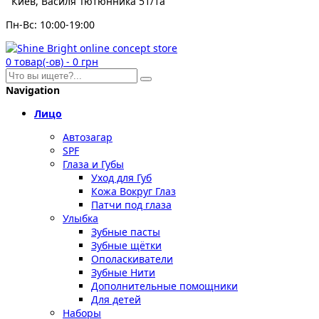
Киев, Василя Тютюнника 51/1а
Пн-Вс: 10:00-19:00
0
товар(-ов)
-
0 грн
Navigation
Лицо
Автозагар
SPF
Глаза и Губы
Уход для Губ
Кожа Вокруг Глаз
Патчи под глаза
Улыбка
Зубные пасты
Зубные щётки
Ополаскиватели
Зубные Нити
Дополнительные помощники
Для детей
Наборы