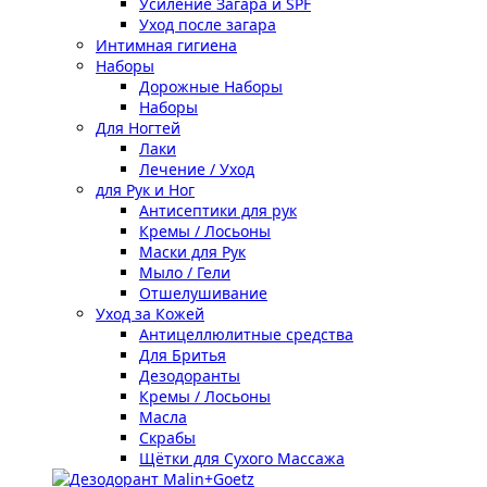
Усиление Загара и SPF
Уход после загара
Интимная гигиена
Наборы
Дорожные Наборы
Наборы
Для Ногтей
Лаки
Лечение / Уход
для Рук и Ног
Антисептики для рук
Кремы / Лосьоны
Маски для Рук
Мыло / Гели
Отшелушивание
Уход за Кожей
Антицеллюлитные средства
Для Бритья
Дезодоранты
Кремы / Лосьоны
Масла
Скрабы
Щётки для Сухого Массажа