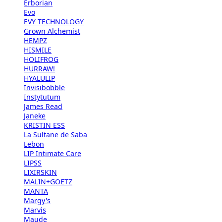
Erborian
Evo
EVY TECHNOLOGY
Grown Alchemist
HEMPZ
HISMILE
HOLIFROG
HURRAW!
HYALULIP
Invisibobble
Instytutum
James Read
Janeke
KRISTIN ESS
La Sultane de Saba
Lebon
LIP Intimate Care
LIPSS
LIXIRSKIN
MALIN+GOETZ
MANTA
Margy's
Marvis
Maude