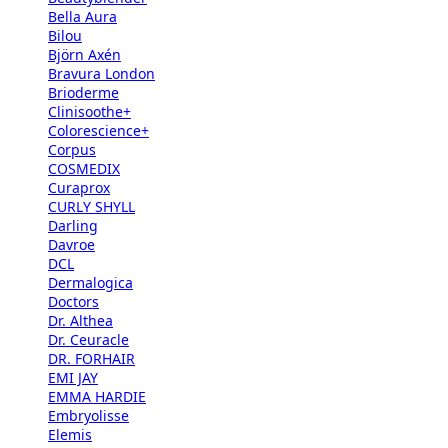
Bella Aura
Bilou
Björn Axén
Bravura London
Brioderme
Clinisoothe+
Colorescience+
Corpus
COSMEDIX
Curaprox
CURLY SHYLL
Darling
Davroe
DCL
Dermalogica
Doctors
Dr. Althea
Dr. Ceuracle
DR. FORHAIR
EMI JAY
EMMA HARDIE
Embryolisse
Elemis