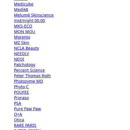
Medicube
Medik8
Melumé Skinscience
mid/night 00.00
MKS-ECO
MON MOU
Moremo
MZ Skin
NCLA Beauty
NEEDLY
NEQI
Patchology
Percent Science
Peter Thomas Roth
Photozyme MD
Phyto-C
POUFEE
Proraso
PSA
Pure Paw Paw
Q+A
Qtica
RARE PARIS