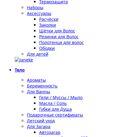
Термозащита
Наборы
Аксессуары
Расчёски
Заколки
Щётки для Волос
Резинки для Волос
Полотенца для волос
Ободки
Для детей
Тело
Ароматы
Беременность
Для Ванны
Гели / Муссы / Мыло
Масла / Соль
Губки для Душа
Подарочные сертификаты
Детский уход
Для Загара
Автозагар