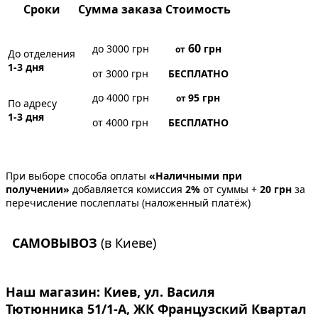
Сроки
Сумма заказа
Стоимость
60
до 3000 грн
грн
от
До отделения
1-3 дня
от 3000 грн
БЕСПЛАТНО
до 4000 грн
95
грн
от
По адресу
1-3 дня
от 4000 грн
БЕСПЛАТНО
При выборе способа оплаты
«Наличными при
получении»
добавляется комиссия
2%
от суммы +
20 грн
за
перечисление послеплаты (наложенный платёж)
САМОВЫВОЗ
(в Киеве)
Наш магазин:
Киев, ул. Василя
Тютюнника 51/1-А, ЖК Французский Квартал