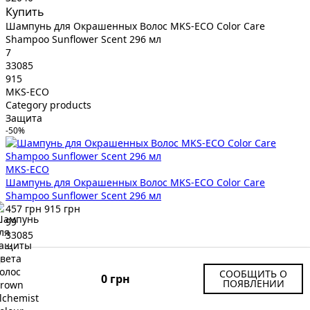
Купить
Шампунь для Окрашенных Волос MKS-ECO Color Care
Shampoo Sunflower Scent 296 мл
7
33085
915
MKS-ECO
Category products
Защита
-50%
MKS-ECO
Шампунь для Окрашенных Волос MKS-ECO Color Care
Shampoo Sunflower Scent 296 мл
457 грн
915 грн
99
33085
Купить
Шампунь для Нейтрализации Желтизны Björn Axén Cool
СООБЩИТЬ О
Silver Shampoo 250 мл
0 грн
ПОЯВЛЕНИИ
8
32483