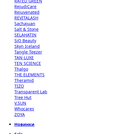
RATED GREEN
RejudiCare
Rejuvenated
REVITALASH
Sachajuan
Salt & Stone
SELAHATIN
SiO Beauty
Skyn Iceland
Tangle Teezer
TAN-LUXE
TEN SCIENCE
Thalgo
THE ELEMENTS
Theramid
TIZO
Transparent Lab
Tree Hut
V.SUN
Whocares
ZOYA
Новинки