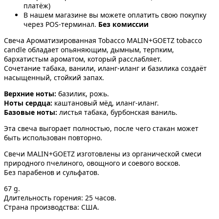
платёж)
В нашем магазине вы можете оплатить свою покупку
через POS-терминал.
Без комиссии
Свеча Ароматизированная Tobacco MALIN+GOETZ tobacco
candle обладает опьяняющим, дымным, терпким,
бархатистым ароматом, который расслабляет.
Сочетание табака, ванили, иланг-иланг и базилика создаёт
насыщенный, стойкий запах.
Верхние ноты:
базилик, рожь.
Ноты сердца:
каштановый мёд, иланг-иланг.
Базовые ноты:
листья табака, бурбонская ваниль.
Эта свеча выгорает полностью, после чего стакан может
быть использован повторно.
Свечи MALIN+GOETZ изготовлены из органической смеси
природного пчелиного, овощного и соевого восков.
Без парабенов и сульфатов.
67 g.
Длительность горения: 25 часов.
Страна производства: США.