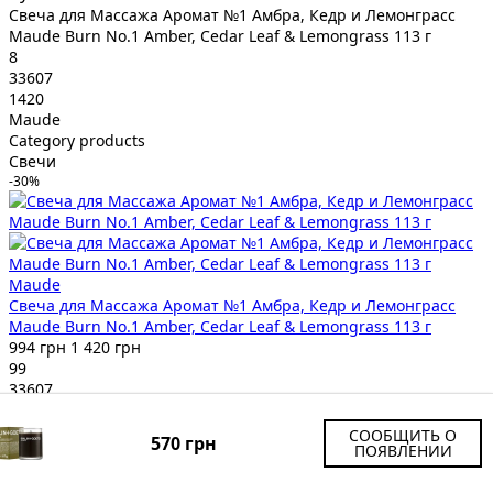
Свеча для Массажа Аромат №1 Амбра, Кедр и Лемонграсс
Maude Burn No.1 Amber, Cedar Leaf & Lemongrass 113 г
8
33607
1420
Maude
Category products
Свечи
-30%
Maude
Свеча для Массажа Аромат №1 Амбра, Кедр и Лемонграсс
Maude Burn No.1 Amber, Cedar Leaf & Lemongrass 113 г
994 грн
1 420 грн
99
33607
Купить
Набор из Двух Ароматизированных Свечей Emma Hardie
СООБЩИТЬ О
570 грн
ПОЯВЛЕНИИ
Moringa Luxury Scented Candle Duo 2 X 75 г
9