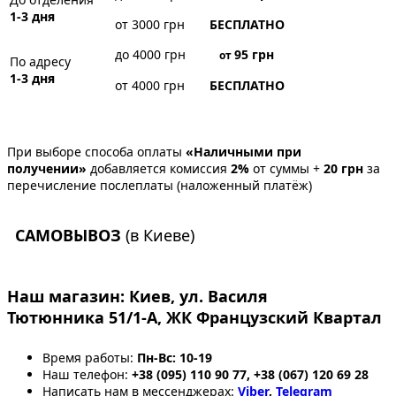
1-3 дня
от 3000 грн
БЕСПЛАТНО
до 4000 грн
95
грн
от
По адресу
1-3 дня
от 4000 грн
БЕСПЛАТНО
При выборе способа оплаты
«Наличными при
получении»
добавляется комиссия
2%
от суммы +
20 грн
за
перечисление послеплаты (наложенный платёж)
САМОВЫВОЗ
(в Киеве)
Наш магазин:
Киев, ул. Василя
Тютюнника 51/1-А, ЖК Французский Квартал
Время работы:
Пн-Вс: 10-19
Наш телефон:
+38 (095) 110 90 77, +38 (067) 120 69 28
Написать нам в мессенджерах:
Viber
,
Telegram