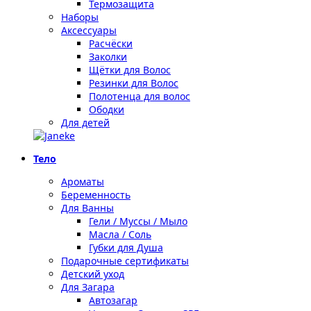
Термозащита
Наборы
Аксессуары
Расчёски
Заколки
Щётки для Волос
Резинки для Волос
Полотенца для волос
Ободки
Для детей
Тело
Ароматы
Беременность
Для Ванны
Гели / Муссы / Мыло
Масла / Соль
Губки для Душа
Подарочные сертификаты
Детский уход
Для Загара
Автозагар