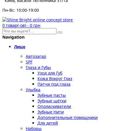
Киев, Василя Тютюнника 51/1а
Пн-Вс: 10:00-19:00
0
товар(-ов)
-
0 грн
Navigation
Лицо
Автозагар
SPF
Глаза и Губы
Уход для Губ
Кожа Вокруг Глаз
Патчи под глаза
Улыбка
Зубные пасты
Зубные щётки
Ополаскиватели
Зубные Нити
Дополнительные помощники
Для детей
Наборы