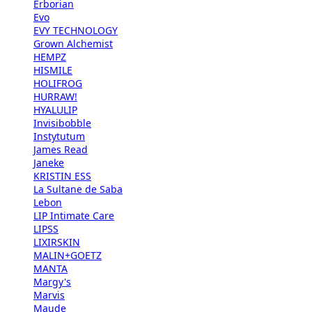
Erborian
Evo
EVY TECHNOLOGY
Grown Alchemist
HEMPZ
HISMILE
HOLIFROG
HURRAW!
HYALULIP
Invisibobble
Instytutum
James Read
Janeke
KRISTIN ESS
La Sultane de Saba
Lebon
LIP Intimate Care
LIPSS
LIXIRSKIN
MALIN+GOETZ
MANTA
Margy's
Marvis
Maude