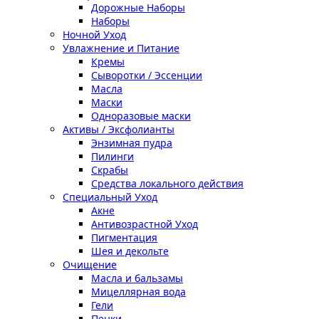
Дорожные Наборы
Наборы
Ночной Уход
Увлажнение и Питание
Кремы
Сыворотки / Эссенции
Масла
Маски
Одноразовые маски
Активы / Эксфолианты
Энзимная пудра
Пилинги
Скрабы
Средства локального действия
Специальный Уход
Акне
Антивозрастной Уход
Пигментация
Шея и декольте
Очищение
Масла и бальзамы
Мицеллярная вода
Гели
Пенки