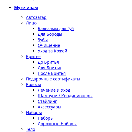
Мужчинам
Автозагар
Лицо
Бальзамы для Губ
Для Бороды
Зубы
Очищение
Уход за Кожей
Бритьё
До Бритья
Для Бритья
После Бритья
Подарочные сертификаты
Волосы
Лечение и Уход
Шампуни / Кондиционеры
Стайлинг
Аксессуары
Наборы
Наборы
Дорожные Наборы
Тело