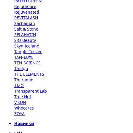
RATED GREEN
RejudiCare
Rejuvenated
REVITALASH
Sachajuan
Salt & Stone
SELAHATIN
SiO Beauty
Skyn Iceland
Tangle Teezer
TAN-LUXE
TEN SCIENCE
Thalgo
THE ELEMENTS
Theramid
TIZO
Transparent Lab
Tree Hut
V.SUN
Whocares
ZOYA
Новинки