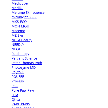
Medicube
Medik8
Melumé Skinscience
mid/night 00.00
MKS-ECO
MON MOU
Moremo
MZ Skin
NCLA Beauty
NEEDLY
NEQI
Patchology
Percent Science
Peter Thomas Roth
Photozyme MD
Phyto-C
POUFEE
Proraso
PSA
Pure Paw Paw
Q+A
Qtica
RARE PARIS