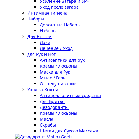
Усиление Загара и SPF
Уход после загара
Интимная гигиена
Наборы
Дорожные Наборы
Наборы
Для Ногтей
Лаки
Лечение / Уход
для Рук и Ног
Антисептики для рук
Кремы / Лосьоны
Маски для Рук
Мыло / Гели
Отшелушивание
Уход за Кожей
Антицеллюлитные средства
Для Бритья
Дезодоранты
Кремы / Лосьоны
Масла
Скрабы
Щётки для Сухого Массажа