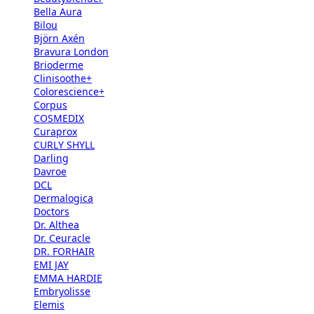
Bella Aura
Bilou
Björn Axén
Bravura London
Brioderme
Clinisoothe+
Colorescience+
Corpus
COSMEDIX
Curaprox
CURLY SHYLL
Darling
Davroe
DCL
Dermalogica
Doctors
Dr. Althea
Dr. Ceuracle
DR. FORHAIR
EMI JAY
EMMA HARDIE
Embryolisse
Elemis