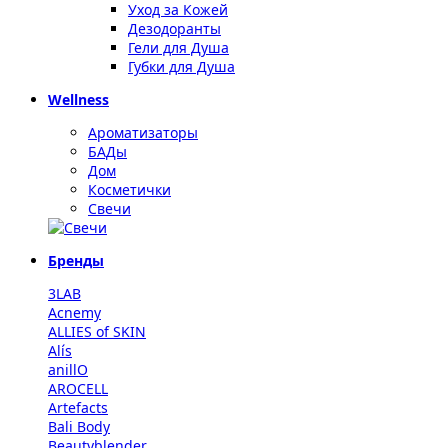
Уход за Кожей
Дезодоранты
Гели для Душа
Губки для Душа
Wellness
Ароматизаторы
БАДы
Дом
Косметички
Свечи
Бренды
3LAB
Acnemy
ALLIES of SKIN
Alís
anillO
AROCELL
Artefacts
Bali Body
Beautyblender