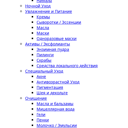
Наборы
Ночной Уход
Увлажнение и Питание
Кремы
Сыворотки / Эссенции
Масла
Маски
Одноразовые маски
Активы / Эксфолианты
Энзимная пудра
Пилинги
Скрабы
Средства локального действия
Специальный Уход
Акне
Антивозрастной Уход
Пигментация
Шея и декольте
Очищение
Масла и бальзамы
Мицеллярная вода
Гели
Пенки
Молочко / Эмульсии