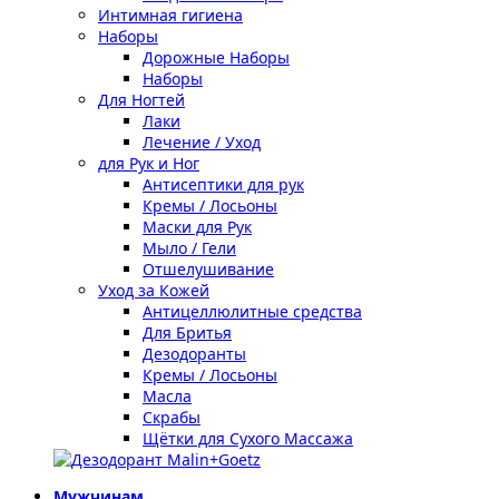
Интимная гигиена
Наборы
Дорожные Наборы
Наборы
Для Ногтей
Лаки
Лечение / Уход
для Рук и Ног
Антисептики для рук
Кремы / Лосьоны
Маски для Рук
Мыло / Гели
Отшелушивание
Уход за Кожей
Антицеллюлитные средства
Для Бритья
Дезодоранты
Кремы / Лосьоны
Масла
Скрабы
Щётки для Сухого Массажа
Мужчинам