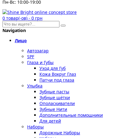
Пн-Вс: 10:00-19:00
0
товар(-ов)
-
0 грн
Navigation
Лицо
Автозагар
SPF
Глаза и Губы
Уход для Губ
Кожа Вокруг Глаз
Патчи под глаза
Улыбка
Зубные пасты
Зубные щётки
Ополаскиватели
Зубные Нити
Дополнительные помощники
Для детей
Наборы
Дорожные Наборы