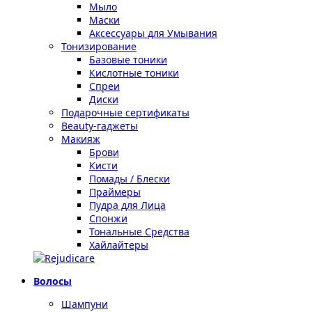
Мыло
Маски
Аксессуары для Умывания
Тонизирование
Базовые тоники
Кислотные тоники
Спреи
Диски
Подарочные сертификаты
Beauty-гаджеты
Макияж
Брови
Кисти
Помады / Блески
Праймеры
Пудра для Лица
Спонжи
Тональные Средства
Хайлайтеры
Волосы
Шампуни