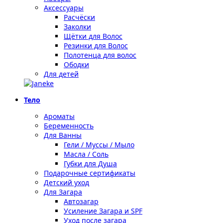
Аксессуары
Расчёски
Заколки
Щётки для Волос
Резинки для Волос
Полотенца для волос
Ободки
Для детей
Тело
Ароматы
Беременность
Для Ванны
Гели / Муссы / Мыло
Масла / Соль
Губки для Душа
Подарочные сертификаты
Детский уход
Для Загара
Автозагар
Усиление Загара и SPF
Уход после загара