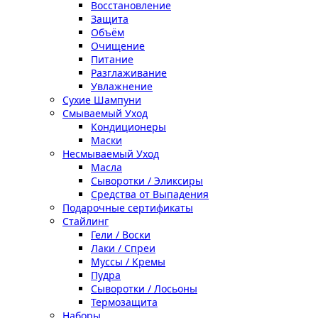
Восстановление
Защита
Объём
Очищение
Питание
Разглаживание
Увлажнение
Сухие Шампуни
Смываемый Уход
Кондиционеры
Маски
Несмываемый Уход
Масла
Сыворотки / Эликсиры
Средства от Выпадения
Подарочные сертификаты
Стайлинг
Гели / Воски
Лаки / Спреи
Муссы / Кремы
Пудра
Сыворотки / Лосьоны
Термозащита
Наборы