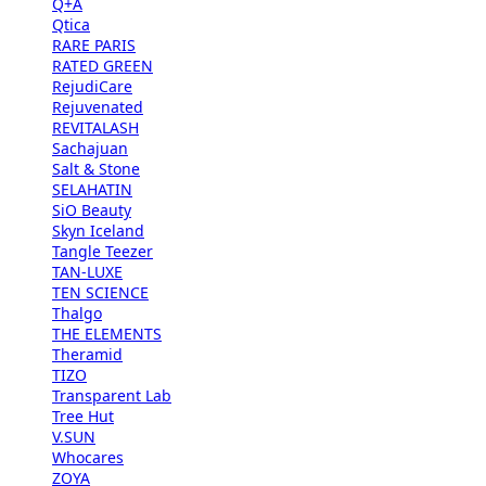
Q+A
Qtica
RARE PARIS
RATED GREEN
RejudiCare
Rejuvenated
REVITALASH
Sachajuan
Salt & Stone
SELAHATIN
SiO Beauty
Skyn Iceland
Tangle Teezer
TAN-LUXE
TEN SCIENCE
Thalgo
THE ELEMENTS
Theramid
TIZO
Transparent Lab
Tree Hut
V.SUN
Whocares
ZOYA