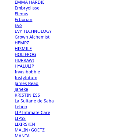
EMMA HARDIE
Embryolisse
Elemis
Erborian
Evo
EVY TECHNOLOGY
Grown Alchemist
HEMPZ
HISMILE
HOLIFROG
HURRAW!
HYALULIP
Invisibobble
Instytutum
James Read
Janeke
KRISTIN ESS
La Sultane de Saba
Lebon
LIP Intimate Care
LIPSS
LIXIRSKIN
MALIN+GOETZ
MANTA