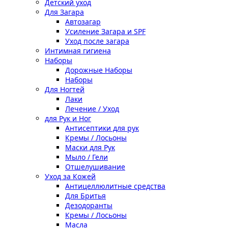
Детский уход
Для Загара
Автозагар
Усиление Загара и SPF
Уход после загара
Интимная гигиена
Наборы
Дорожные Наборы
Наборы
Для Ногтей
Лаки
Лечение / Уход
для Рук и Ног
Антисептики для рук
Кремы / Лосьоны
Маски для Рук
Мыло / Гели
Отшелушивание
Уход за Кожей
Антицеллюлитные средства
Для Бритья
Дезодоранты
Кремы / Лосьоны
Масла