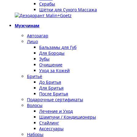
Скрабы
Щётки для Сухого Массажа
Мужчинам
Автозагар
Лицо
Бальзамы для Губ
Для Бороды
Зубы
Очищение
Уход за Кожей
Бритьё
До Бритья
Для Бритья
После Бритья
Подарочные сертификаты
Волосы
Лечение и Уход
Шампуни / Кондиционеры
Стайлинг
Аксессуары
Наборы