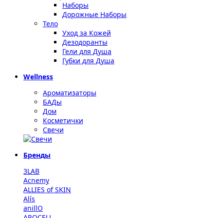
Наборы
Дорожные Наборы
Тело
Уход за Кожей
Дезодоранты
Гели для Душа
Губки для Душа
Wellness
Ароматизаторы
БАДы
Дом
Косметички
Свечи
Бренды
3LAB
Acnemy
ALLIES of SKIN
Alís
anillO
AROCELL