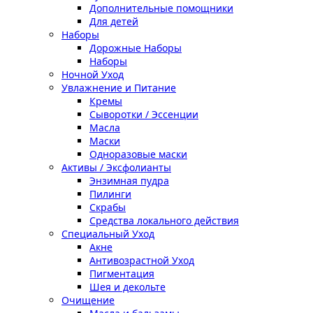
Дополнительные помощники
Для детей
Наборы
Дорожные Наборы
Наборы
Ночной Уход
Увлажнение и Питание
Кремы
Сыворотки / Эссенции
Масла
Маски
Одноразовые маски
Активы / Эксфолианты
Энзимная пудра
Пилинги
Скрабы
Средства локального действия
Специальный Уход
Акне
Антивозрастной Уход
Пигментация
Шея и декольте
Очищение