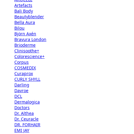
Artefacts
Bali Body
Beautyblender
Bella Aura
Bilou
Björn Axén
Bravura London
Brioderme
Clinisoothe+
Colorescience+
Corpus
COSMEDIX
Curaprox
CURLY SHYLL
Darling
Davroe
DCL
Dermalogica
Doctors
Dr. Althea
Dr. Ceuracle
DR. FORHAIR
EMI JAY