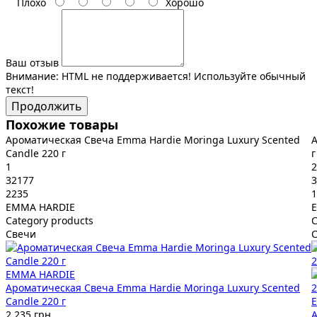
Плохо
Хорошо
Ваш отзыв
Внимание:
HTML не поддерживается! Используйте обычный
текст!
Продолжить
Похожие товары
Ароматическая Свеча Emma Hardie Moringa Luxury Scented
А
Candle 220 г
г
1
2
32177
3
2235
1
EMMA HARDIE
E
Category products
C
Свечи
EMMA HARDIE
Ароматическая Свеча Emma Hardie Moringa Luxury Scented
Candle 220 г
E
2 235 грн
А