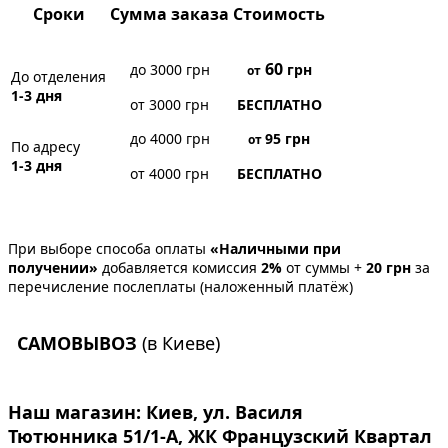
Сроки
Сумма заказа
Стоимость
60
до 3000 грн
грн
от
До отделения
1-3 дня
от 3000 грн
БЕСПЛАТНО
до 4000 грн
95
грн
от
По адресу
1-3 дня
от 4000 грн
БЕСПЛАТНО
При выборе способа оплаты
«Наличными при
получении»
добавляется комиссия
2%
от суммы +
20 грн
за
перечисление послеплаты (наложенный платёж)
САМОВЫВОЗ
(в Киеве)
Наш магазин:
Киев, ул. Василя
Тютюнника 51/1-А, ЖК Французский Квартал