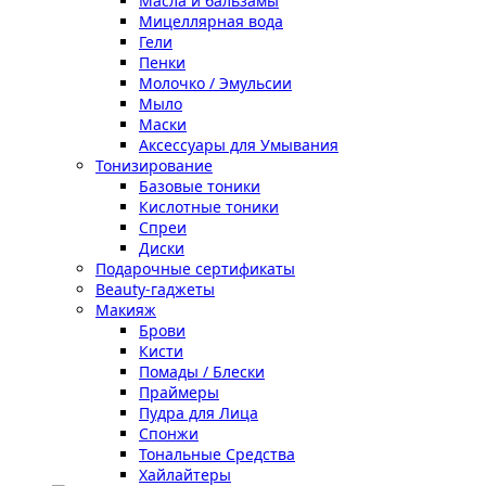
Масла и бальзамы
Мицеллярная вода
Гели
Пенки
Молочко / Эмульсии
Мыло
Маски
Аксессуары для Умывания
Тонизирование
Базовые тоники
Кислотные тоники
Спреи
Диски
Подарочные сертификаты
Beauty-гаджеты
Макияж
Брови
Кисти
Помады / Блески
Праймеры
Пудра для Лица
Спонжи
Тональные Средства
Хайлайтеры