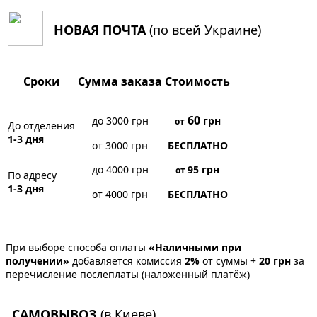
НОВАЯ ПОЧТА
(по всей Украине)
Сроки
Сумма заказа
Стоимость
60
до 3000 грн
грн
от
До отделения
1-3 дня
от 3000 грн
БЕСПЛАТНО
до 4000 грн
95
грн
от
По адресу
1-3 дня
от 4000 грн
БЕСПЛАТНО
При выборе способа оплаты
«Наличными при
получении»
добавляется комиссия
2%
от суммы +
20 грн
за
перечисление послеплаты (наложенный платёж)
САМОВЫВОЗ
(в Киеве)