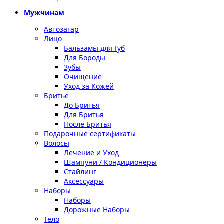
Мужчинам
Автозагар
Лицо
Бальзамы для Губ
Для Бороды
Зубы
Очищение
Уход за Кожей
Бритьё
До Бритья
Для Бритья
После Бритья
Подарочные сертификаты
Волосы
Лечение и Уход
Шампуни / Кондиционеры
Стайлинг
Аксессуары
Наборы
Наборы
Дорожные Наборы
Тело