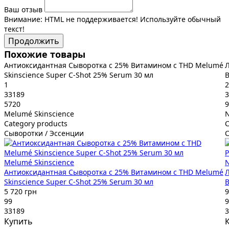
Ваш отзыв
Внимание:
HTML не поддерживается! Используйте обычный
текст!
Продолжить
Похожие товары
Антиоксидантная Сыворотка с 25% Витамином с THD Melumé
Л
Skinscience Super C-Shot 25% Serum 30 мл
B
1
2
33189
3
5720
9
Melumé Skinscience
Category products
C
Сыворотки / Эссенции
С
Melumé Skinscience
Антиоксидантная Сыворотка с 25% Витамином с THD Melumé
Л
Skinscience Super C-Shot 25% Serum 30 мл
B
5 720 грн
9
99
9
33189
3
Купить