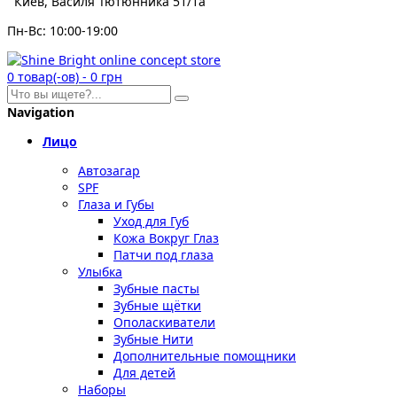
Киев, Василя Тютюнника 51/1а
Пн-Вс: 10:00-19:00
0
товар(-ов)
-
0 грн
Navigation
Лицо
Автозагар
SPF
Глаза и Губы
Уход для Губ
Кожа Вокруг Глаз
Патчи под глаза
Улыбка
Зубные пасты
Зубные щётки
Ополаскиватели
Зубные Нити
Дополнительные помощники
Для детей
Наборы