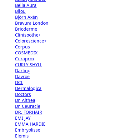
Bella Aura
Bilou
Björn Axén
Bravura London
Brioderme
Clinisoothe+
Colorescience+
Corpus
COSMEDIX
Curaprox
CURLY SHYLL
Darling
Davroe
DCL
Dermalogica
Doctors
Dr. Althea
Dr. Ceuracle
DR. FORHAIR
EMI JAY
EMMA HARDIE
Embryolisse
Elemis