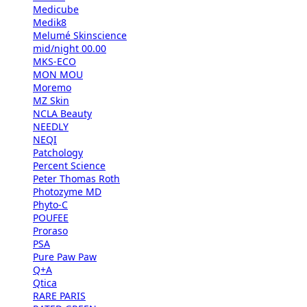
Medicube
Medik8
Melumé Skinscience
mid/night 00.00
MKS-ECO
MON MOU
Moremo
MZ Skin
NCLA Beauty
NEEDLY
NEQI
Patchology
Percent Science
Peter Thomas Roth
Photozyme MD
Phyto-C
POUFEE
Proraso
PSA
Pure Paw Paw
Q+A
Qtica
RARE PARIS