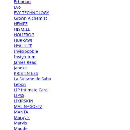
Erborian
Evo
EVY TECHNOLOGY
Grown Alchemist
HEMPZ
HISMILE
HOLIFROG
HURRAW!
HYALULIP
Invisibobble
Instytutum
James Read
Janeke
KRISTIN ESS
La Sultane de Saba
Lebon
LIP Intimate Care
LIPSS
LIXIRSKIN
MALIN+GOETZ
MANTA
Margy's
Marvis
Maude