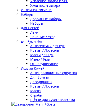
Усиление Загара и SPF
Уход после загара
Интимная гигиена
Наборы
Дорожные Наборы
Наборы
Для Ногтей
Лаки
Лечение / Уход
для Рук и Ног
Антисептики для рук
Кремы / Лосьоны
Маски для Рук
Мыло / Гели
Отшелушивание
Уход за Кожей
Антицеллюлитные средства
Для Бритья
Дезодоранты
Кремы / Лосьоны
Масла
Скрабы
Щётки для Сухого Массажа