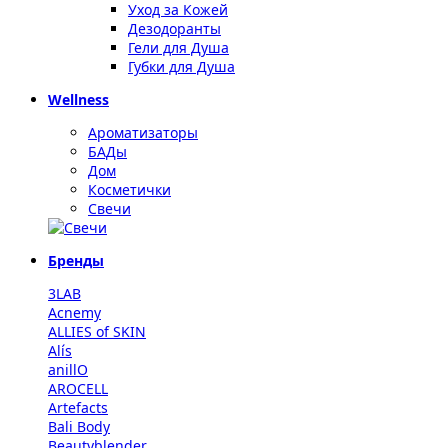
Уход за Кожей
Дезодоранты
Гели для Душа
Губки для Душа
Wellness
Ароматизаторы
БАДы
Дом
Косметички
Свечи
Бренды
3LAB
Acnemy
ALLIES of SKIN
Alís
anillO
AROCELL
Artefacts
Bali Body
Beautyblender