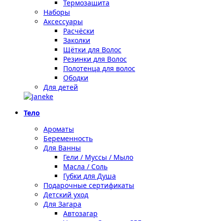
Термозащита
Наборы
Аксессуары
Расчёски
Заколки
Щётки для Волос
Резинки для Волос
Полотенца для волос
Ободки
Для детей
Тело
Ароматы
Беременность
Для Ванны
Гели / Муссы / Мыло
Масла / Соль
Губки для Душа
Подарочные сертификаты
Детский уход
Для Загара
Автозагар