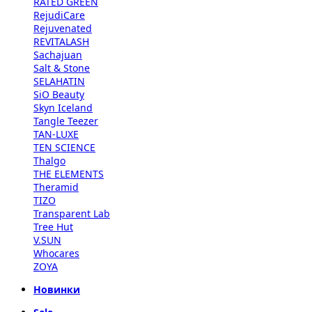
RATED GREEN
RejudiCare
Rejuvenated
REVITALASH
Sachajuan
Salt & Stone
SELAHATIN
SiO Beauty
Skyn Iceland
Tangle Teezer
TAN-LUXE
TEN SCIENCE
Thalgo
THE ELEMENTS
Theramid
TIZO
Transparent Lab
Tree Hut
V.SUN
Whocares
ZOYA
Новинки