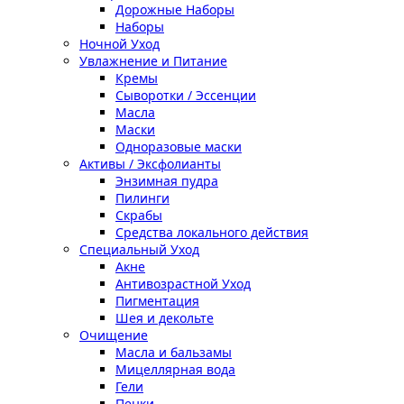
Дорожные Наборы
Наборы
Ночной Уход
Увлажнение и Питание
Кремы
Сыворотки / Эссенции
Масла
Маски
Одноразовые маски
Активы / Эксфолианты
Энзимная пудра
Пилинги
Скрабы
Средства локального действия
Специальный Уход
Акне
Антивозрастной Уход
Пигментация
Шея и декольте
Очищение
Масла и бальзамы
Мицеллярная вода
Гели
Пенки