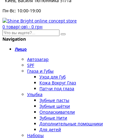
Киев, Василя Тютюнника 51/1а
Пн-Вс: 10:00-19:00
0
товар(-ов)
-
0 грн
Navigation
Лицо
Автозагар
SPF
Глаза и Губы
Уход для Губ
Кожа Вокруг Глаз
Патчи под глаза
Улыбка
Зубные пасты
Зубные щётки
Ополаскиватели
Зубные Нити
Дополнительные помощники
Для детей
Наборы