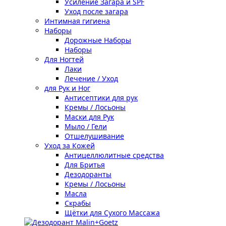
Усиление Загара и SPF
Уход после загара
Интимная гигиена
Наборы
Дорожные Наборы
Наборы
Для Ногтей
Лаки
Лечение / Уход
для Рук и Ног
Антисептики для рук
Кремы / Лосьоны
Маски для Рук
Мыло / Гели
Отшелушивание
Уход за Кожей
Антицеллюлитные средства
Для Бритья
Дезодоранты
Кремы / Лосьоны
Масла
Скрабы
Щётки для Сухого Массажа