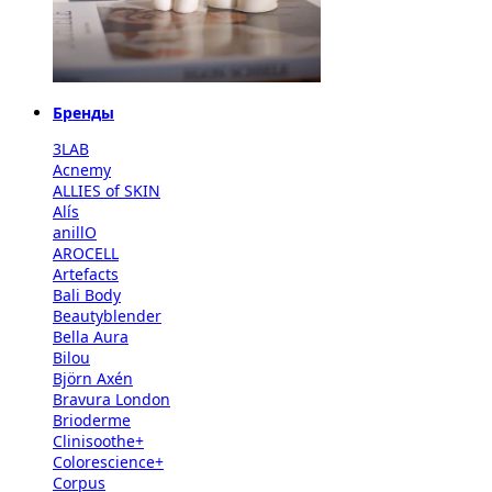
Бренды
3LAB
Acnemy
ALLIES of SKIN
Alís
anillO
AROCELL
Artefacts
Bali Body
Beautyblender
Bella Aura
Bilou
Björn Axén
Bravura London
Brioderme
Clinisoothe+
Colorescience+
Corpus