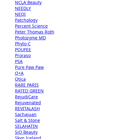
NCLA Beauty
NEEDLY
NEQI
Patchology
Percent Science
Peter Thomas Roth
Photozyme MD
Phyto-C
POUFEE
Proraso
PSA
Pure Paw Paw
Q+A
Qtica
RARE PARIS
RATED GREEN
RejudiCare
Rejuvenated
REVITALASH
Sachajuan
Salt & Stone
SELAHATIN
SiO Beauty
Skyn Iceland