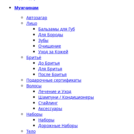
Мужчинам
Автозагар
Лицо
Бальзамы для Губ
Для Бороды
Зубы
Очищение
Уход за Кожей
Бритьё
До Бритья
Для Бритья
После Бритья
Подарочные сертификаты
Волосы
Лечение и Уход
Шампуни / Кондиционеры
Стайлинг
Аксессуары
Наборы
Наборы
Дорожные Наборы
Тело