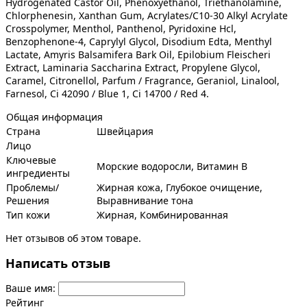
Hydrogenated Castor Oil, Phenoxyethanol, Triethanolamine,
Chlorphenesin, Xanthan Gum, Acrylates/C10-30 Alkyl Acrylate
Crosspolymer, Menthol, Panthenol, Pyridoxine Hcl,
Benzophenone-4, Caprylyl Glycol, Disodium Edta, Menthyl
Lactate, Amyris Balsamifera Bark Oil, Epilobium Fleischeri
Extract, Laminaria Saccharina Extract, Propylene Glycol,
Caramel, Citronellol, Parfum / Fragrance, Geraniol, Linalool,
Farnesol, Ci 42090 / Blue 1, Ci 14700 / Red 4.
Общая информация
Страна
Швейцария
Лицо
Ключевые
Морские водоросли, Витамин В
ингредиенты
Проблемы/
Жирная кожа, Глубокое очищение,
Решения
Выравнивание тона
Тип кожи
Жирная, Комбинированная
Нет отзывов об этом товаре.
Написать отзыв
Ваше имя:
Рейтинг