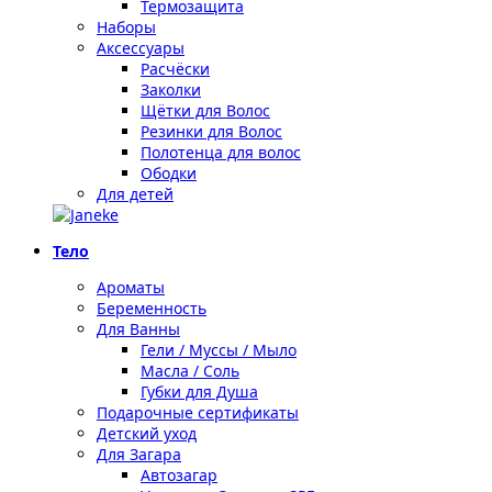
Термозащита
Наборы
Аксессуары
Расчёски
Заколки
Щётки для Волос
Резинки для Волос
Полотенца для волос
Ободки
Для детей
Тело
Ароматы
Беременность
Для Ванны
Гели / Муссы / Мыло
Масла / Соль
Губки для Душа
Подарочные сертификаты
Детский уход
Для Загара
Автозагар