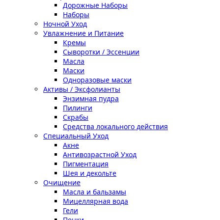
Дорожные Наборы
Наборы
Ночной Уход
Увлажнение и Питание
Кремы
Сыворотки / Эссенции
Масла
Маски
Одноразовые маски
Активы / Эксфолианты
Энзимная пудра
Пилинги
Скрабы
Средства локального действия
Специальный Уход
Акне
Антивозрастной Уход
Пигментация
Шея и декольте
Очищение
Масла и бальзамы
Мицеллярная вода
Гели
Пенки