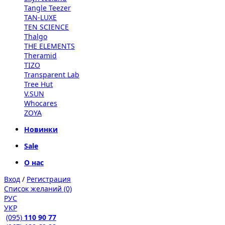
Tangle Teezer
TAN-LUXE
TEN SCIENCE
Thalgo
THE ELEMENTS
Theramid
TIZO
Transparent Lab
Tree Hut
V.SUN
Whocares
ZOYA
Новинки
Sale
О нас
Вход
/
Регистрация
Список желаний (0)
РУС
УКР
(095)
110 90 77