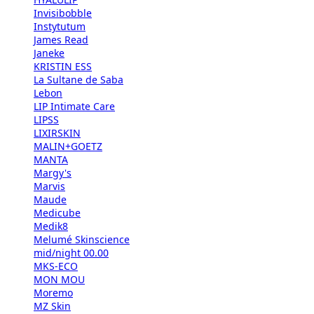
Invisibobble
Instytutum
James Read
Janeke
KRISTIN ESS
La Sultane de Saba
Lebon
LIP Intimate Care
LIPSS
LIXIRSKIN
MALIN+GOETZ
MANTA
Margy's
Marvis
Maude
Medicube
Medik8
Melumé Skinscience
mid/night 00.00
MKS-ECO
MON MOU
Moremo
MZ Skin