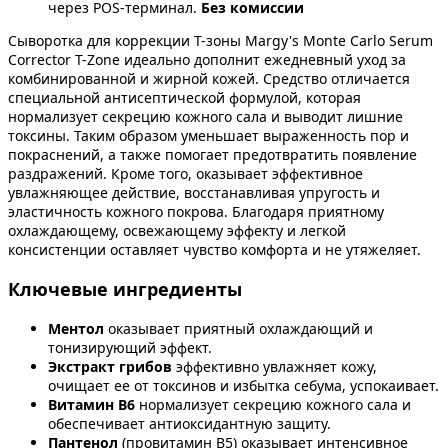
через POS-терминал.
Без комиссии
Сыворотка для коррекции Т-зоны Margy's Monte Carlo Serum
Corrector T-Zone идеально дополнит ежедневный уход за
комбинированной и жирной кожей. Средство отличается
специальной антисептической формулой, которая
нормализует секрецию кожного сала и выводит лишние
токсины. Таким образом уменьшает выраженность пор и
покраснений, а также помогает предотвратить появление
раздражений. Кроме того, оказывает эффективное
увлажняющее действие, восстанавливая упругость и
эластичность кожного покрова. Благодаря приятному
охлаждающему, освежающему эффекту и легкой
консистенции оставляет чувство комфорта и не утяжеляет.
Ключевые ингредиенты
Ментол
оказывает приятный охлаждающий и
тонизирующий эффект.
Экстракт грибов
эффективно увлажняет кожу,
очищает ее от токсинов и избытка себума, успокаивает.
Витамин B6
нормализует секрецию кожного сала и
обеспечивает антиоксидантную защиту.
Пантенол
(провитамин B5) оказывает интенсивное