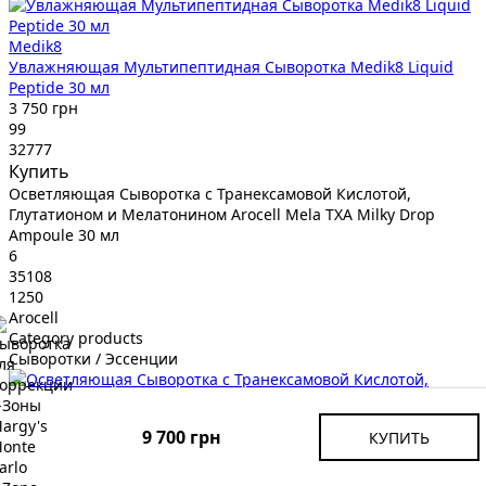
Medik8
Увлажняющая Мультипептидная Сыворотка Medik8 Liquid
Peptide 30 мл
3 750 грн
99
32777
Купить
Осветляющая Сыворотка с Транексамовой Кислотой,
Глутатионом и Мелатонином Arocell Mela TXA Milky Drop
Ampoule 30 мл
6
35108
1250
Arocell
Category products
Сыворотки / Эссенции
9 700 грн
КУПИТЬ
Arocell
Осветляющая Сыворотка с Транексамовой Кислотой,
Глутатионом и Мелатонином Arocell Mela TXA Milky Drop