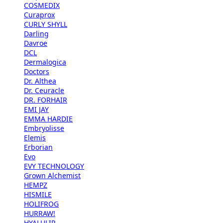
COSMEDIX
Curaprox
CURLY SHYLL
Darling
Davroe
DCL
Dermalogica
Doctors
Dr. Althea
Dr. Ceuracle
DR. FORHAIR
EMI JAY
EMMA HARDIE
Embryolisse
Elemis
Erborian
Evo
EVY TECHNOLOGY
Grown Alchemist
HEMPZ
HISMILE
HOLIFROG
HURRAW!
HYALULIP